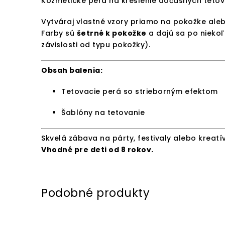
Kozmetické perá na kreslenie dočasných tetov
Vytváraj vlastné vzory priamo na pokožke ale
Farby sú
šetrné k pokožke
a dajú sa po nieko
závislosti od typu pokožky).
Obsah balenia:
Tetovacie perá so strieborným efektom
Šablóny na tetovanie
Skvelá zábava na párty, festivaly alebo kreat
Vhodné pre deti od 8 rokov.