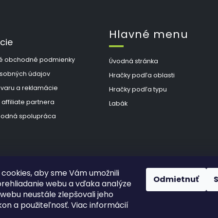
Hlavné menu
cie
é obchodné podmienky
Úvodná stránka
sobných údajov
Hračky podľa oblasti
ovaru a reklamácie
Hračky podľa typu
 affiliate partnera
Labák
odná spolupráca
cookies, aby sme Vám umožnili
Odmietnuť
rehliadanie webu a vďaka analýze
webu neustále zlepšovali jeho
kon a použiteľnosť. Viac informácií
hradené.
Upraviť nastavenie cookies