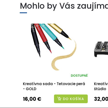
Mohlo by Vás zaujím
DOSTUPNÉ
Kreatívna sada - Tetovacie perá
Kreatí
- GOLD
štúdio
16,00 €
32,00
DO KOŠÍKA