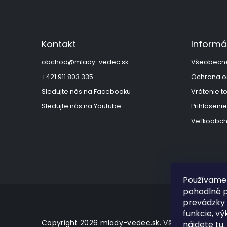
Z
á
p
ä
Kontakt
Informá
t
i
obchod
@
mlady-vedec.sk
Všeobecn
e
+421 911 803 335
Ochrana o
Sledujte nás na Facebooku
Vrátenie t
Sledujte nás na Youtube
Prihlásenie
Veľkoobch
Používame 
pohodlné p
prevádzky 
funkcie, vý
Copyright 2026
mlady-vedec.sk
. Všetky práva vy
nájdete
tu
.