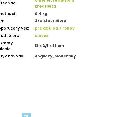
Umenie, remeslo a
tegória
:
kreativita
motnosť
:
0.4 kg
AN
:
3700802106210
oporučený vek
:
pre deti od 7 rokov
hodné pre
:
unisex
ozmery
13 x 2,8 x 15 cm
lenia
:
azyk návodu
:
Anglicky, slovensky
TIP