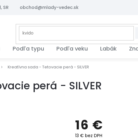
, SR
obchod@mlady-vedec.sk
i
Podľa typu
Podľa veku
Labák
Zn
Kreatívna sada - Tetovacie perá - SILVER
vacie perá - SILVER
16 €
13 € bez DPH