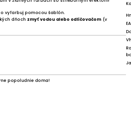
aní v žiarivých farbách so strieborným efektom!
Ka
bo vyfarbuj pomocou šablón.
H
ľkých dňoch
zmyť vodou alebo odlíčovačom
(v
E
D
V
R
ba
J
ívne popoludnie doma!