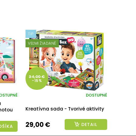
TIP
VEĽMI ŽIADANÉ
34,00 €
-15%
OSTUPNÉ
DOSTUPNÉ
a
Kreatívna sada - Tvorivé aktivity
motou
29,00 €
DETAIL
OŠÍKA