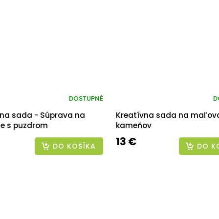
DOSTUPNÉ
D
vna sada - Súprava na
Kreatívna sada na maľov
ie s puzdrom
kameňov
13 €
DO KOŠÍKA
DO K