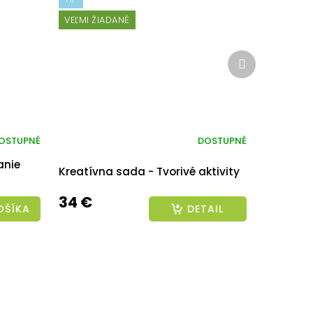
VEĽMI ŽIADANÉ
Ďalší
produkt
OSTUPNÉ
DOSTUPNÉ
anie
Kreatívna sada - Tvorivé aktivity
34 €
OŠÍKA
DETAIL