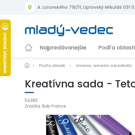
Prejsť
A. Lutonského 716/11, Liptovský Mikuláš 031 01
na
obsah
Najpredávanejšie
Podľa oblast
Podľa oblasti
Umenie, remeslo a kreativita
Kreatívna sada - Teto
54382
Značka:
Buki France