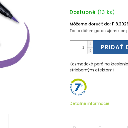
Jednotková
Dostupné
(13 ks)
cena:
Môžeme doručiť do:
11.8.202
Tento dátum garantujeme len p
PRIDAŤ 
Kozmetické perá na kreslenie
strieborným efektom!
Detailné informácie