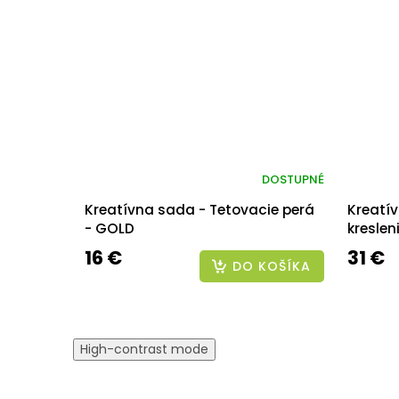
DOSTUPNÉ
Kreatívna sada - Tetovacie perá
Kreatí
- GOLD
kreslen
16 €
31 €
DO KOŠÍKA
High-contrast mode