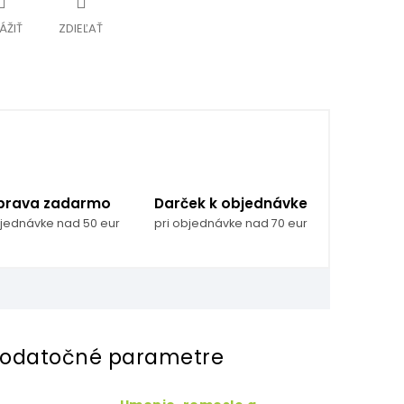
ÁŽIŤ
ZDIEĽAŤ
prava zadarmo
Darček k objednávke
bjednávke nad 50 eur
pri objednávke nad 70 eur
odatočné parametre