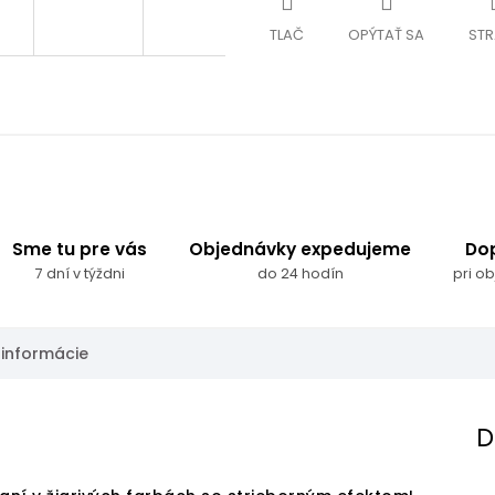
TLAČ
OPÝTAŤ SA
STR
Sme tu pre vás
Objednávky expedujeme
Do
7 dní v týždni
do 24 hodín
pri o
 informácie
D