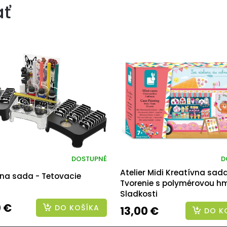
ať
DOSTUPNÉ
D
Atelier Midi Kreatívna sad
vna sada - Tetovacie
Tvorenie s polymérovou h
Sladkosti
 €
DO KOŠÍKA
13,00 €
DO K