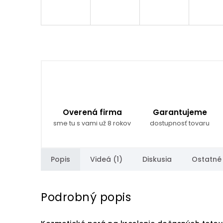
Overená firma
Garantujeme
sme tu s vami už 8 rokov
dostupnosť tovaru
Popis
Videá (1)
Diskusia
Ostatné
Podrobný popis