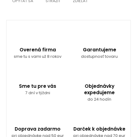
OPÝTAŤ SA
STRÁŽIŤ
ZDIEĽAŤ
Overená firma
Garantujeme
sme tu s vami už 8 rokov
dostupnosť tovaru
Sme tu pre vás
Objednávky
expedujeme
7 dní v týždni
do 24 hodín
Doprava zadarmo
Darček k objednávke
pri objednávke nad 50 eur
pri objednávke nad 70 eur