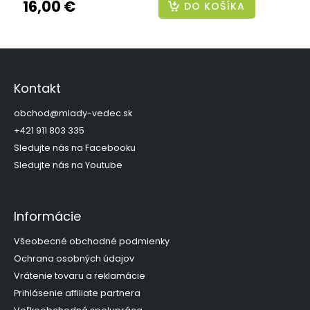
16,00 €
DO KOŠÍKA
Z
á
p
Kontakt
ä
t
obchod
@
mlady-vedec.sk
i
+421 911 803 335
e
Sledujte nás na Facebooku
Sledujte nás na Youtube
Informácie
Všeobecné obchodné podmienky
Ochrana osobných údajov
Vrátenie tovaru a reklamácie
Prihlásenie affiliate partnera