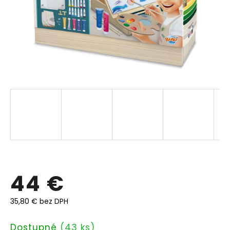
44 €
35,80 € bez DPH
Jednotková
Dostupné
(43 ks)