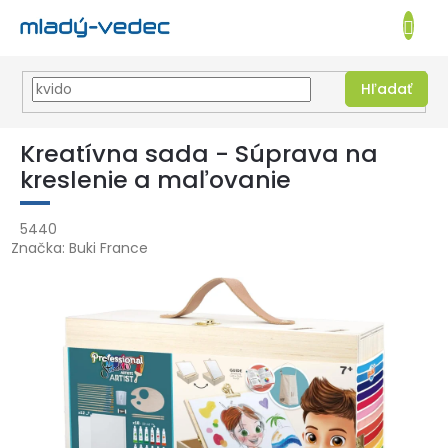
EUR
NÁKUPN
KOŠÍK
Hľadať
Prejsť
na
Kreatívna sada - Súprava na
obsah
kreslenie a maľovanie
5440
Značka:
Buki France