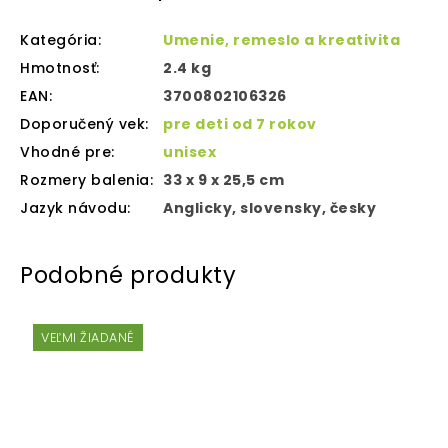
Kategória
:
Umenie, remeslo a kreativita
Hmotnosť
:
2.4 kg
EAN
:
3700802106326
Doporučený vek
:
pre deti od 7 rokov
Vhodné pre
:
unisex
Rozmery balenia
:
33 x 9 x 25,5 cm
Jazyk návodu
:
Anglicky, slovensky, česky
VEĽMI ŽIADANÉ