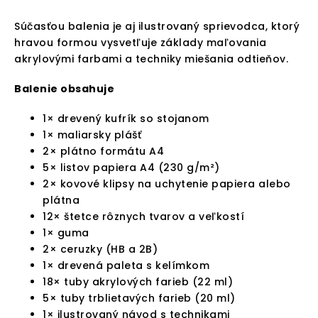
Súčasťou balenia je aj ilustrovaný sprievodca, ktorý
hravou formou vysvetľuje základy maľovania
akrylovými farbami a techniky miešania odtieňov.
Balenie obsahuje
1× drevený kufrík so stojanom
1× maliarsky plášť
2× plátno formátu A4
5× listov papiera A4 (230 g/m²)
2× kovové klipsy na uchytenie papiera alebo
plátna
12× štetce rôznych tvarov a veľkostí
1× guma
2× ceruzky (HB a 2B)
1× drevená paleta s kelímkom
18× tuby akrylových farieb (22 ml)
5× tuby trblietavých farieb (20 ml)
1× ilustrovaný návod s technikami