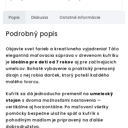
Popis
Diskusia
Ostatné informácie
Podrobný popis
Objavte svet farieb a kreatívneho vyjadrenia! Táto
elegantná maľovacia súprava v drevenom kufríku
je
ideálna pre deti od 7 rokov
aj pre začínajúcich
umelcov. Bohaté vybavenie a praktický prenosný
dizajn z nej robia darček, ktorý poteší každého
malého tvorcu.
Kufrík sa dá jednoducho premeniť na
umelecký
stojan
s dvoma možnosťami nastavenia —
vertikálne aj horizontálne. Po maľovaní všetky
pomôcky bezpečne uložíte späť a kufrík s
pohodlným madlom je pripravený na ďalšie
dobrodružstvo.