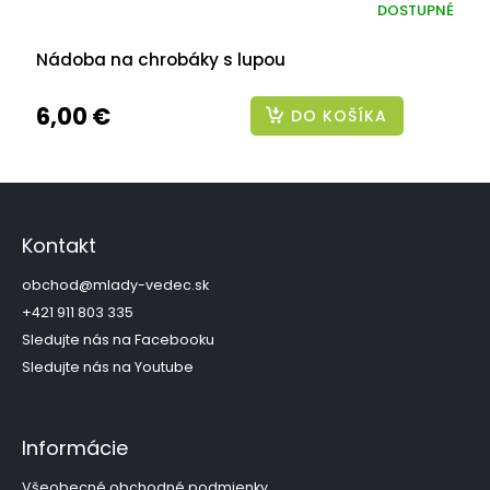
DOSTUPNÉ
Nádoba na chrobáky s lupou
6,00 €
DO KOŠÍKA
Z
á
p
Kontakt
ä
t
obchod
@
mlady-vedec.sk
i
+421 911 803 335
e
Sledujte nás na Facebooku
Sledujte nás na Youtube
Informácie
Všeobecné obchodné podmienky