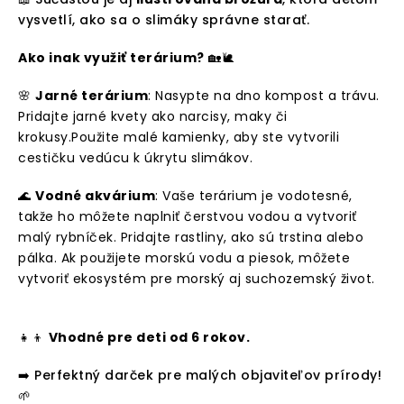
vysvetlí, ako sa o slimáky správne starať.
Ako inak využiť terárium?
🏡🐌
🌸
Jarné terárium
: Nasypte na dno kompost a trávu.
Pridajte jarné kvety ako narcisy, maky či
krokusy.
Použite malé kamienky, aby ste vytvorili
cestičku vedúcu k úkrytu slimákov.
🌊
Vodné akvárium
: Vaše terárium je vodotesné,
takže ho môžete naplniť čerstvou vodou a vytvoriť
malý rybníček. Pridajte rastliny, ako sú trstina alebo
pálka. Ak použijete morskú vodu a piesok, môžete
vytvoriť ekosystém pre morský aj suchozemský život.
👧👦
Vhodné pre deti od 6 rokov.
➡️ Perfektný darček pre malých objaviteľov prírody!
🌱