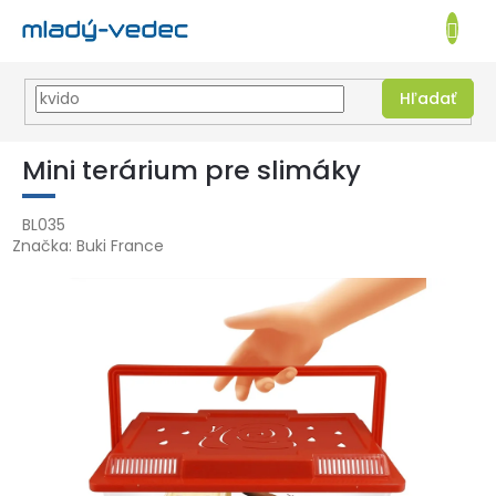
EUR
NÁKUPN
KOŠÍK
Hľadať
Prejsť
na
Mini terárium pre slimáky
obsah
BL035
Značka:
Buki France