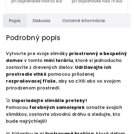
pri objednávke nad 50 eur
pri objednávke nad 70 eur
Popis
Diskusia
Ostatné informácie
Podrobný popis
Vytvorte pre svoje slimáky
priestranný a bezpečný
domov
v tomto
mini teráriu
, ktoré si jednoducho
zostavíte z drevených dielov.
Udržiavajte ich
prostredie vlhké
pomocou priloženej
rozprašovacej fľaše
, aby sa cítili ako vo svojom
prirodzenom prostredí.
🚀
Usporiadajte slimáčie preteky!
Pomocou
farebných samolepiek
označte svojich
slimákov, zostavte závodnú dráhu a sledujte, kto
bude najrýchlejší!
📖 Súčasťou je aj
ilustrovaná brožúra
, ktorá deťom