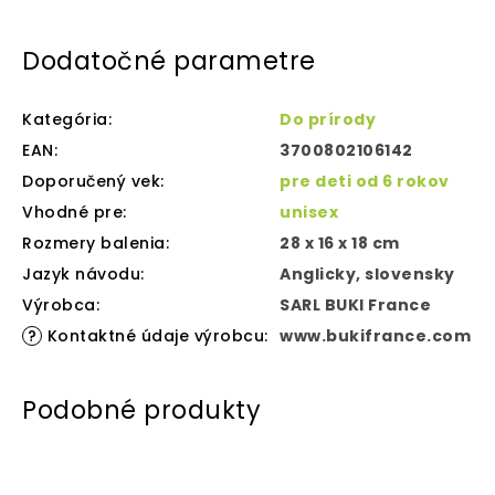
Dodatočné parametre
Kategória
:
Do prírody
EAN
:
3700802106142
Doporučený vek
:
pre deti od 6 rokov
Vhodné pre
:
unisex
Rozmery balenia
:
28 x 16 x 18 cm
Jazyk návodu
:
Anglicky, slovensky
Výrobca
:
SARL BUKI France
?
Kontaktné údaje výrobcu
:
www.bukifrance.com