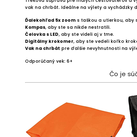
Treková súprava pre malých cestovateľov a vý
vak na chrbát. Ideálne na výlety a vychádzky d
Ďalekohľad 5x zoom
s taškou a utierkou, aby s
Kompas
, aby ste sa nikde nestratili.
Čelovka s LED
, aby ste videli aj v tme.
Digitálny krokomer
, aby ste vedeli koľko kro
Vak na chrbát
pre ďalšie nevyhnutnosti na výle
Odporúčaný vek: 6+
Čo je sú