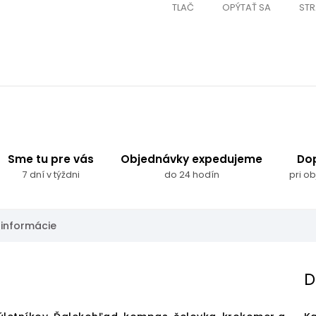
TLAČ
OPÝTAŤ SA
STR
Sme tu pre vás
Objednávky expedujeme
Do
7 dní v týždni
do 24 hodín
pri o
 informácie
D