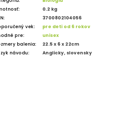
tegória
:
Biológia
motnosť
:
0.2 kg
AN
:
3700802104056
oporučený vek
:
pre deti od 6 rokov
hodné pre
:
unisex
zmery balenia
:
22.5 x 6 x 22cm
azyk návodu
:
Anglicky, slovensky