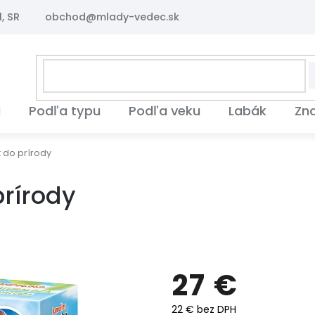
, SR
obchod@mlady-vedec.sk
i
Podľa typu
Podľa veku
Labák
Zn
 do prírody
prírody
27 €
22 € bez DPH