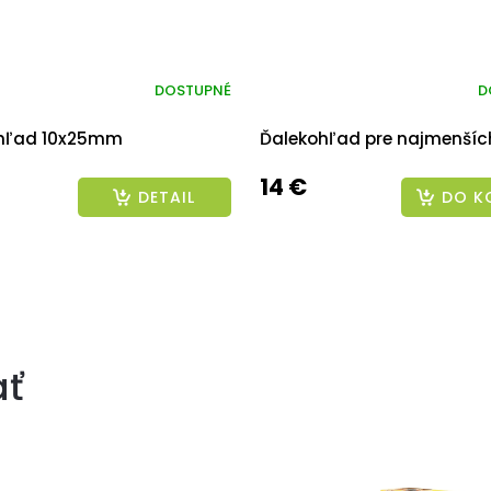
DOSTUPNÉ
D
hľad 10x25mm
Ďalekohľad pre najmenšíc
14 €
DETAIL
DO K
ať