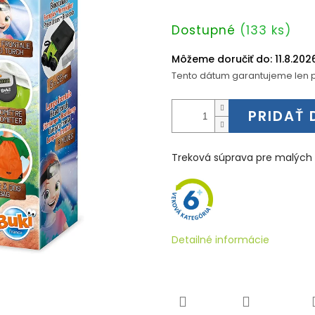
Jednotková
Dostupné
(133 ks)
cena:
Môžeme doručiť do:
11.8.202
Tento dátum garantujeme len p
PRIDAŤ 
Treková súprava pre malých 
Detailné informácie