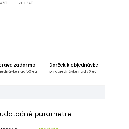
ÁŽIŤ
ZDIEĽAŤ
prava zadarmo
Darček k objednávke
bjednávke nad 50 eur
pri objednávke nad 70 eur
odatočné parametre