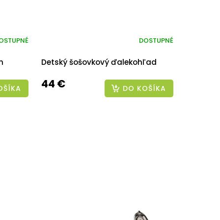
OSTUPNÉ
DOSTUPNÉ
h
Detský šošovkový ďalekohľad
44 €
OŠÍKA
DO KOŠÍKA