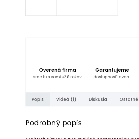
Overená firma
Garantujeme
sme tu s vami už 8 rokov
dostupnosť tovaru
Popis
Videá (1)
Diskusia
Ostatné
Podrobný popis