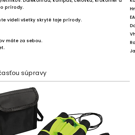
letníkov. Ďalekohľad, kompas, čelovka, krokomer a
Ka
o prírody.
H
E
te videli všetky skryté taje prírody.
D
V
kov máte za sebou.
Ro
t.
J
časťou súpravy