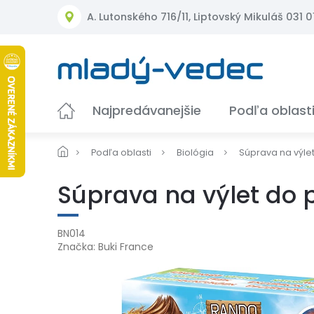
Prejsť
A. Lutonského 716/11, Liptovský Mikuláš 031 01
na
obsah
Najpredávanejšie
Podľa oblast
Podľa oblasti
Biológia
Súprava na výlet
Súprava na výlet do 
BN014
Značka:
Buki France