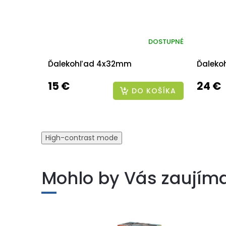
DOSTUPNÉ
Ďalekohľad 4x32mm
Ďaleko
15 €
24 €
DO KOŠÍKA
High-contrast mode
Mohlo by Vás zaujím