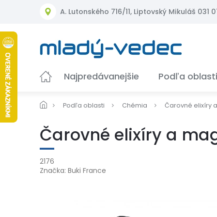
Prejsť
A. Lutonského 716/11, Liptovský Mikuláš 031 01
na
obsah
Najpredávanejšie
Podľa oblast
Podľa oblasti
Chémia
Čarovné elixíry
Čarovné elixíry a ma
2176
Značka:
Buki France