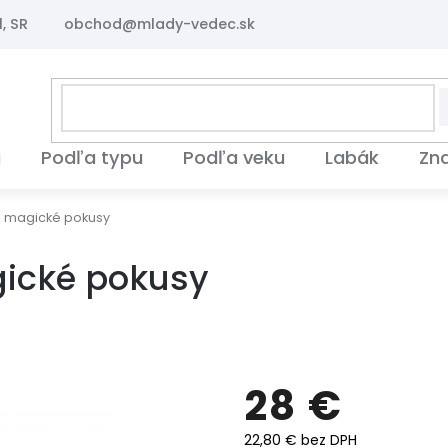
, SR
obchod@mlady-vedec.sk
i
Podľa typu
Podľa veku
Labák
Zn
 a magické pokusy
gické pokusy
28 €
22,80 € bez DPH