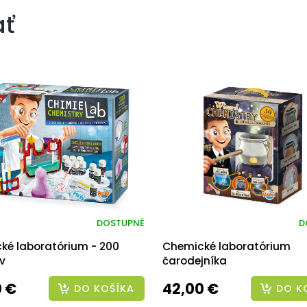
ať
DOSTUPNÉ
D
ké laboratórium - 200
Chemické laboratórium
v
čarodejníka
0 €
42,00 €
DO KOŠÍKA
DO K