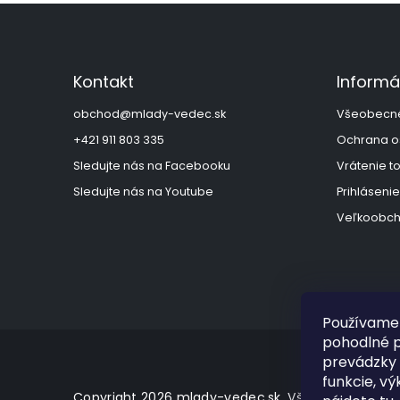
Z
á
p
ä
Kontakt
Informá
t
i
obchod
@
mlady-vedec.sk
Všeobecn
e
+421 911 803 335
Ochrana o
Sledujte nás na Facebooku
Vrátenie t
Sledujte nás na Youtube
Prihlásenie
Veľkoobch
Používame 
pohodlné p
prevádzky 
funkcie, vý
Copyright 2026
mlady-vedec.sk
. Všetky práva vy