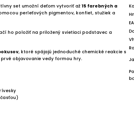
atívny set umožní deťom vytvoriť až
15 farebných a
Ka
pomocou perleťových pigmentov, konfiet, stužiek a
H
E
D
ačí ho položiť na priložený svietiaci podstavec a
V
Ro
 pokusov
, ktoré spájajú jednoduché chemické reakcie s
 prvé objavovanie vedy formou hry.
J
P
ba
rívesky
účasťou)