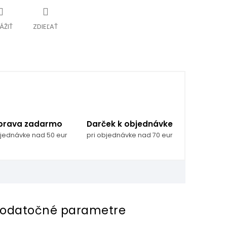
ÁŽIŤ
ZDIEĽAŤ
prava zadarmo
Darček k objednávke
bjednávke nad 50 eur
pri objednávke nad 70 eur
odatočné parametre