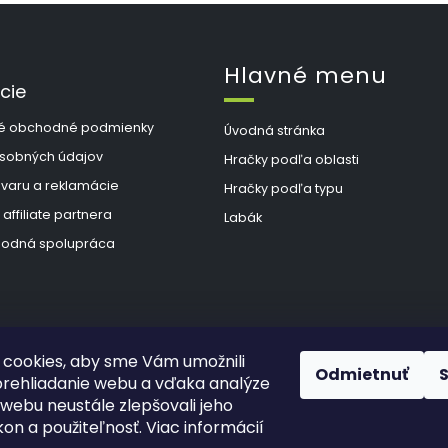
Hlavné menu
cie
é obchodné podmienky
Úvodná stránka
sobných údajov
Hračky podľa oblasti
ovaru a reklamácie
Hračky podľa typu
 affiliate partnera
Labák
odná spolupráca
cookies, aby sme Vám umožnili
Odmietnuť
rehliadanie webu a vďaka analýze
webu neustále zlepšovali jeho
kon a použiteľnosť. Viac informácií
hradené.
Upraviť nastavenie cookies