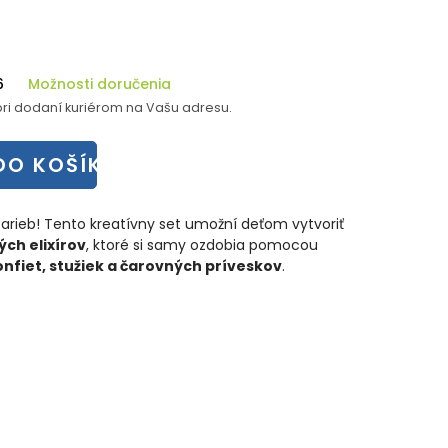
6
Možnosti doručenia
ri dodaní kuriérom na Vašu adresu.
DO KOŠÍKA
farieb! Tento kreatívny set umožní deťom vytvoriť
ých elixírov
, ktoré si samy ozdobia pomocou
nfiet, stužiek a čarovných príveskov
.