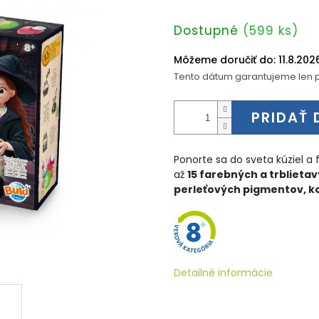
Jednotková
Dostupné
(599 ks)
cena:
Môžeme doručiť do:
11.8.202
Tento dátum garantujeme len p
PRIDAŤ 
Ponorte sa do sveta kúziel a 
až
15 farebných a trblietav
perleťových pigmentov, ko
Detailné informácie