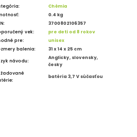
tegória
:
Chémia
motnosť
:
0.4 kg
AN
:
3700802106357
oporučený vek
:
pre deti od 8 rokov
hodné pre
:
unisex
zmery balenia
:
31 x 14 x 25 cm
Anglicky, slovensky,
azyk návodu
:
česky
ožadované
batéria 3,7 V súčasťou
térie
: