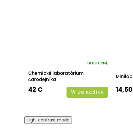
DOSTUPNÉ
Chemické laboratórium
Minilab
čarodejníka
42 €
14,50
DO KOŠÍKA
High-contrast mode