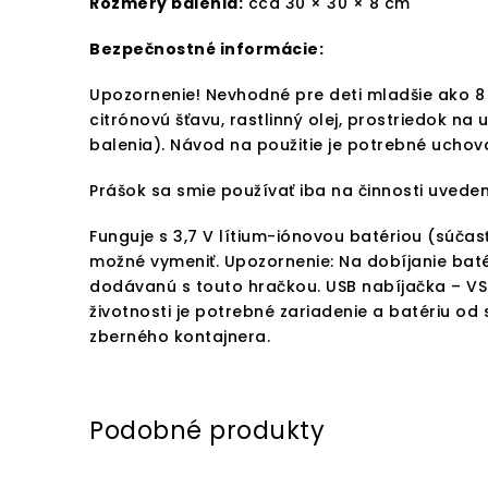
Rozmery balenia:
cca 30 × 30 × 8 cm
Bezpečnostné informácie:
Upozornenie! Nevhodné pre deti mladšie ako 8
citrónovú šťavu, rastlinný olej, prostriedok na
balenia). Návod na použitie je potrebné uchova
Prášok sa smie používať iba na činnosti uveden
Funguje s 3,7 V lítium-iónovou batériou (súčasť
možné vymeniť. Upozornenie: Na dobíjanie bat
dodávanú s touto hračkou. USB nabíjačka – VST
životnosti je potrebné zariadenie a batériu od
zberného kontajnera.