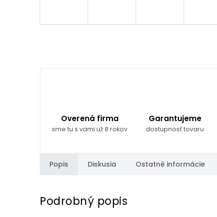
Overená firma
Garantujeme
sme tu s vami už 8 rokov
dostupnosť tovaru
Popis
Diskusia
Ostatné informácie
Podrobný popis