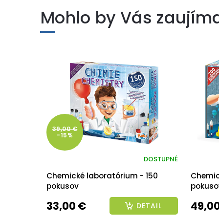
Mohlo by Vás zaujím
39,00 €
-15%
DOSTUPNÉ
Chemické laboratórium - 150
Chemic
pokusov
pokuso
33,00 €
49,0
DETAIL