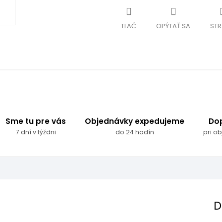
TLAČ
OPÝTAŤ SA
STR
Sme tu pre vás
Objednávky expedujeme
Do
7 dní v týždni
do 24 hodín
pri o
D