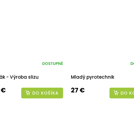
DOSTUPNÉ
D
ák - Výroba slizu
Mladý pyrotechnik
 €
27 €
DO KOŠÍKA
DO K