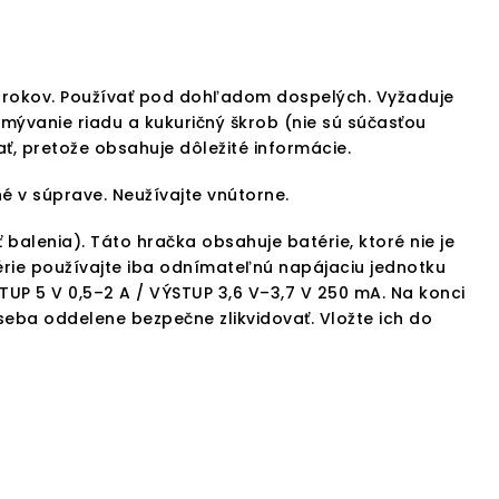
 rokov. Používať pod dohľadom dospelých. Vyžaduje
 umývanie riadu a kukuričný škrob (nie sú súčasťou
ť, pretože obsahuje dôležité informácie.
é v súprave. Neužívajte vnútorne.
 balenia). Táto hračka obsahuje batérie, ktoré nie je
érie používajte iba odnímateľnú napájaciu jednotku
UP 5 V 0,5–2 A / VÝSTUP 3,6 V–3,7 V 250 mA. Na konci
 seba oddelene bezpečne zlikvidovať. Vložte ich do