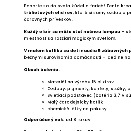
Ponorte sa do sveta kúziel a farieb! Tento kre
trblietavých elixírov
, ktoré si samy ozdobia 
čarovných príveskov.
Každý elixír sa môže stať nočnou lampou
– st
miestnosť sa rozžiari magickým svetlom.
V malom kotlíku sa deti naučia 5 zábavných
bežnými surovinami z domácnosti – ideálne na
Obsah balenia:
Materiál na výrobu 15 elixírov
Ozdoby: pigmenty, konfety, stužky, p
Svietiaci podstavec (batéria 3,7 V s
Malý čarodejnícky kotlík
chemické látky na pokusy
Odporúčaný vek:
od 8 rokov