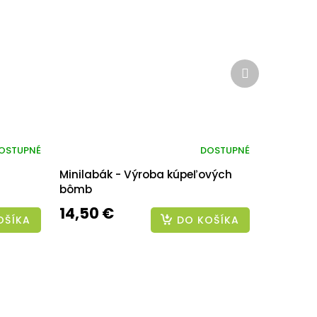
Ďalší
produkt
OSTUPNÉ
DOSTUPNÉ
Minilabák - Výroba kúpeľových
bômb
14,50 €
OŠÍKA
DO KOŠÍKA