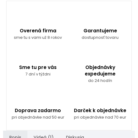
Overená firma
Garantujeme
sme tu s vami už 8 rokov
dostupnosť tovaru
Sme tu pre vás
Objednávky
expedujeme
7 dní v týždni
do 24 hodín
Doprava zadarmo
Darček k objednávke
pri objednávke nad 50 eur
pri objednávke nad 70 eur
Popis
Videá (1)
Diskusia