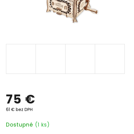
75 €
61 € bez DPH
Jednotková
Dostupné
(1 ks)
cena: