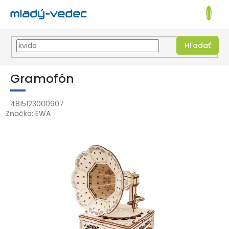
EUR
NÁKUPN
KOŠÍK
Hľadať
Prejsť
na
Gramofón
obsah
4815123000907
Značka:
EWA