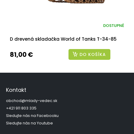
DOSTUPNÉ
D drevená skladačka World of Tanks T-34-85
81,00 €
DO KOŠÍKA
Z
á
p
Kontakt
ä
t
obchod
@
mlady-vedec.sk
i
+421 911 803 335
e
Sledujte nás na Facebooku
Sledujte nás na Youtube