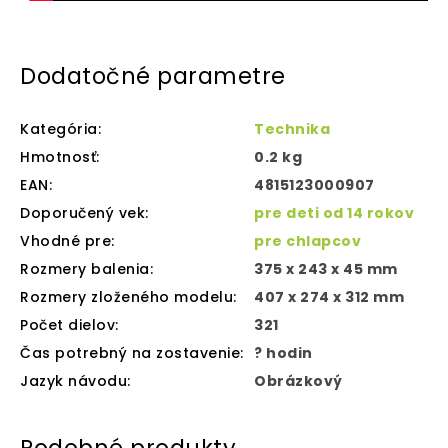
Dodatočné parametre
Kategória
:
Technika
Hmotnosť
:
0.2 kg
EAN
:
4815123000907
Doporučený vek
:
pre deti od 14 rokov
Vhodné pre
:
pre chlapcov
Rozmery balenia
:
375 x 243 x 45 mm
Rozmery zloženého modelu
:
407 x 274 x 312 mm
Počet dielov
:
321
Čas potrebný na zostavenie
:
? hodin
Jazyk návodu
:
Obrázkový