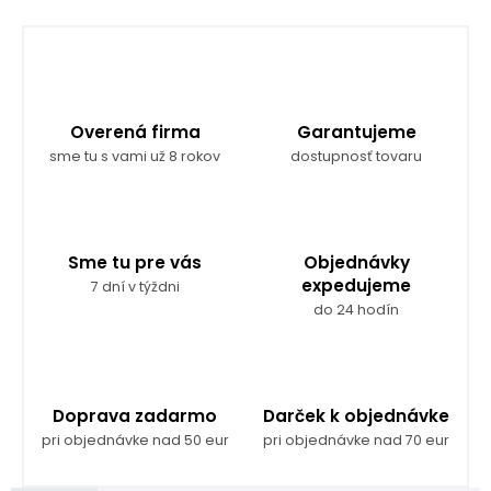
Overená firma
Garantujeme
sme tu s vami už 8 rokov
dostupnosť tovaru
Sme tu pre vás
Objednávky
expedujeme
7 dní v týždni
do 24 hodín
Doprava zadarmo
Darček k objednávke
pri objednávke nad 50 eur
pri objednávke nad 70 eur