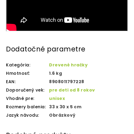
Dodatočné parametre
Kategória
:
Drevené hračky
Hmotnosť
:
1.6 kg
EAN
:
8908011797228
Doporučený vek
:
pre deti od 8 rokov
Vhodné pre
:
unisex
Rozmery balenia
:
33 x 30 x 5 cm
Jazyk návodu
:
Obrázkový