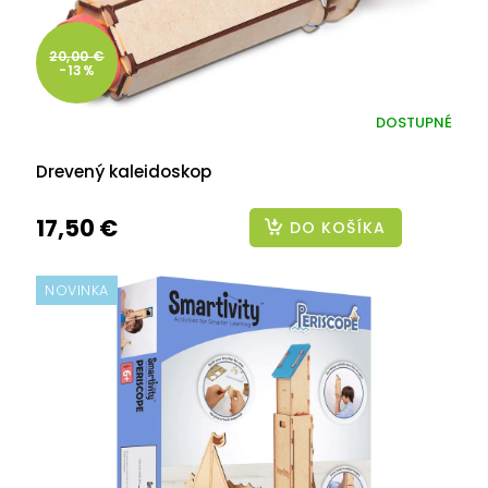
20,00 €
-13%
DOSTUPNÉ
Drevený kaleidoskop
17,50 €
DO KOŠÍKA
NOVINKA