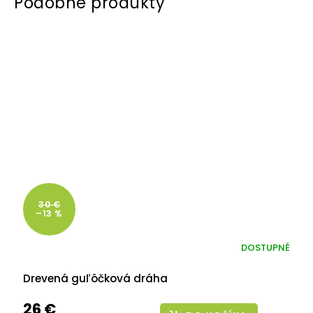
30 €
–13 %
DOSTUPNÉ
Drevená guľôčková dráha
26 €