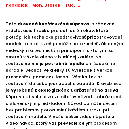
Pondelok - Mon, Utorok - Tue, ...
Táto
drevená konštrukčná súprava
je zábavná
vzdelávacia hračka pre deti od 8 rokov, ktorá
potrápi ich technickú predstavivosť pri zostavovaní
modelu, ale zároveň pomôže porozumieť základným
vedeckým a technickým princípom, s ktorými sa
stretnú v škole alebo v budúcej kariére. Na
zostavenie
nie je potrebné lepidlo
ani špeciálne
náradie. Jednotlivé dieliky sú vyrezané s veľkou
presnosťou pomocou laseru. Všetko tak pri
zostavení do seba jednoducho zapadá. Stavebnica
je
vyrobená z ekologického udržateľného dreva
.
Súprava obsahuje zrozumiteľný návod s obrázkami
a slovenským predkladom. Návod pomôže deťom
bez problémov porozumieť každému kroku pri
zostavení modelu. V našej sekcii video nájdete aj
video návod, ktorý vás prevedie celým procesom