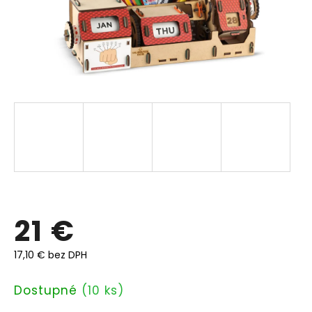
21 €
17,10 € bez DPH
Jednotková
Dostupné
(10 ks)
cena: