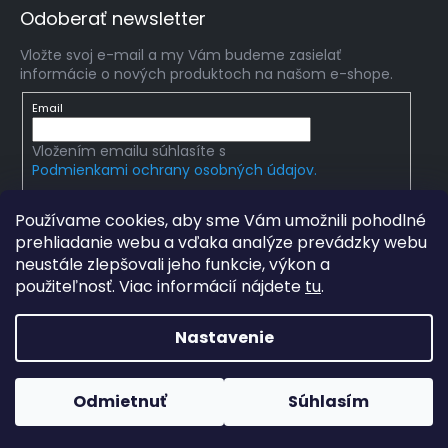
Odoberať newsletter
Vložte svoj e-mail a my Vám budeme zasielať
informácie o nových produktoch na našom e-shope.
Email
Vložením emailu súhlasíte s
Podmienkami ochrany osobných údajov.
PRIHLÁSIŤ SA
Používame cookies, aby sme Vám umožnili pohodlné
prehliadanie webu a vďaka analýze prevádzky webu
neustále zlepšovali jeho funkcie, výkon a
použiteľnosť. Viac informácií nájdete
tu
.
Copyright 2026
mlady-vedec.sk
. Všetky práva
vyhradené.
Upraviť nastavenie cookies
Nastavenie
Grafický návrh vytvořil a na Shoptet implementoval
Tomáš
Hlad
a
techka s.r.o.
Odmietnuť
Súhlasím
Vytvoril Shoptet