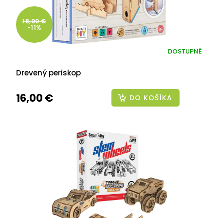
18,00 €
-11%
DOSTUPNÉ
Drevený periskop
16,00 €
DO KOŠÍKA