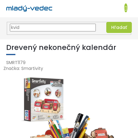
EUR
NÁKUPN
KOŠÍK
Hľadať
Prejsť
na
Drevený nekonečný kalendár
obsah
SMRT1179
Značka:
Smartivity