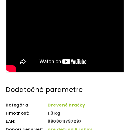
Dodatočné parametre
Kategória
:
Drevené hračky
Hmotnosť
:
1.3 kg
EAN
:
8908011797297
Doporučený vek
:
pre deti od 6 rokov