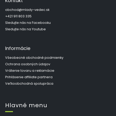
Kontakt
ä
t
obchod
@
mlady-vedec.sk
i
+421 911 803 335
e
Sledujte nás na Facebooku
Sledujte nás na Youtube
Informácie
Všeobecné obchodné podmienky
Ochrana osobných údajov
Vrátenie tovaru a reklamácie
Prihlásenie affiliate partnera
Veľkoobchodná spolupráca
Hlavné menu