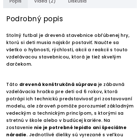
Popis
Videá (2)
Diskusia
Podrobný popis
Stolný futbal je drevená stavebnice obľúbenej hry,
ktorú si deti musia najskôr postaviť. Naučte sa
všetko o hybnosti, rýchlosti, akcii a reakcii s touto
vzdelávacou stavebnicou, ktorá je tiež skvelým
darčekom.
Táto
drevená konštrukčná súprava
je zábavná
vzdelávacia hračka pre deti od 6 rokov, ktorá
potrápi ich technickú predstavivosť pri zostavovaní
modelu, ale zároveň pomôže porozumieť základným
vedeckým a technickým princípom, s ktorými sa
stretnú v škole alebo v budúcej kariére. Na
zostavenie
nie je potrebné lepidlo
ani špeciálne
náradie
. Jednotlivé dieliky sú vyrezané s veľkou