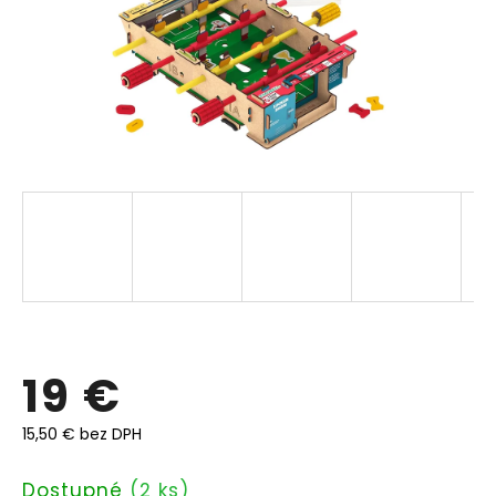
19 €
15,50 € bez DPH
Jednotková
Dostupné
(2 ks)