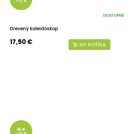
–12 %
DOSTUPNÉ
Drevený kaleidoskop
17,50 €
DO KOŠÍKA
15 €
–20 %