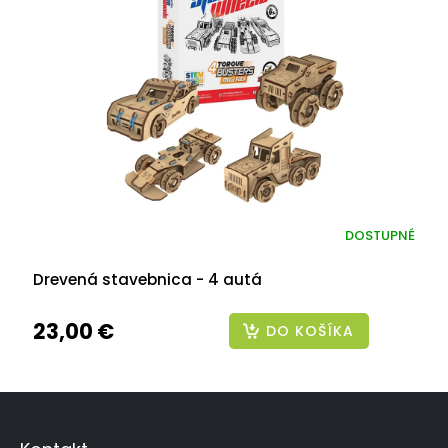
DOSTUPNÉ
Drevená stavebnica - 4 autá
23,00 €
DO KOŠÍKA
Z
á
p