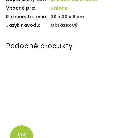
Vhodné pre
:
unisex
Rozmery balenia
:
30 x 30 x 5 cm
Jazyk návodu
:
Obrázkový
20 €