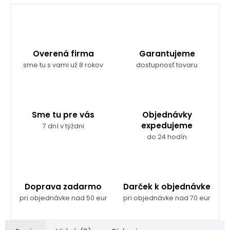
Overená firma
Garantujeme
sme tu s vami už 8 rokov
dostupnosť tovaru
Sme tu pre vás
Objednávky
expedujeme
7 dní v týždni
do 24 hodín
Doprava zadarmo
Darček k objednávke
pri objednávke nad 50 eur
pri objednávke nad 70 eur