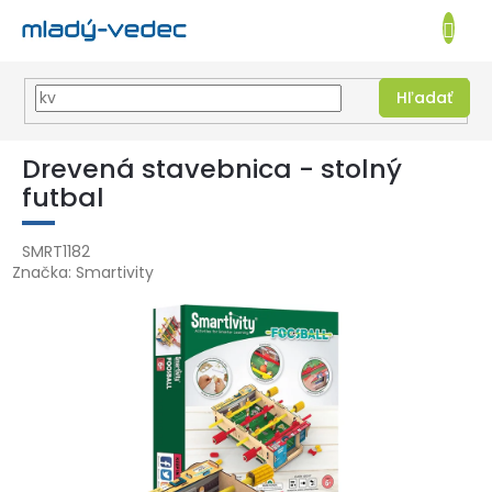
EUR
NÁKUPN
KOŠÍK
Hľadať
Prejsť
na
Drevená stavebnica - stolný
obsah
futbal
SMRT1182
Značka:
Smartivity