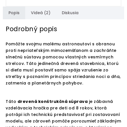
Popis
Videá (2)
Diskusia
Podrobný popis
Pomôžte svojmu malému astronautovi s obranou
proti nepriateľským mimozemšťanom a zachráňte
slnečnú sústavu pomocou vlastných vesmírnych
strelcov. Táto jedinečná drevená stavebnica, ktorú
si dieťa musí postaviť samo spája vzrušenie zo
streľby s poznaním princípov striedania noci a dňa,
zatmenia a planetárnych pohybov.
Táto
drevená konštrukčná súprava
je zábavná
vzdelávacia hračka pre deti od 8 rokov, ktorá
potrápi ich technickú predstavivosť pri zostavovaní
modelu, ale zároveň pomôže porozumieť základným