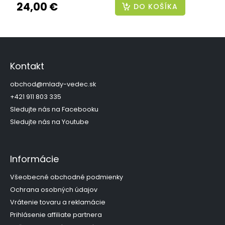
24,00 €
DO KOŠÍKA
Z
á
p
Kontakt
ä
t
obchod
@
mlady-vedec.sk
i
+421 911 803 335
e
Sledujte nás na Facebooku
Sledujte nás na Youtube
Informácie
Všeobecné obchodné podmienky
Ochrana osobných údajov
Vrátenie tovaru a reklamácie
Prihlásenie affiliate partnera