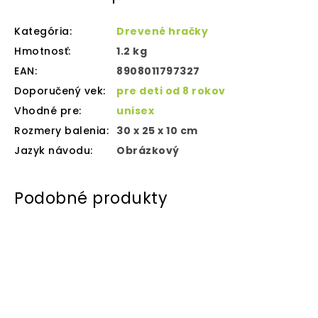
Kategória
:
Drevené hračky
Hmotnosť
:
1.2 kg
EAN
:
8908011797327
Doporučený vek
:
pre deti od 8 rokov
Vhodné pre
:
unisex
Rozmery balenia
:
30 x 25 x 10 cm
Jazyk návodu
:
Obrázkový