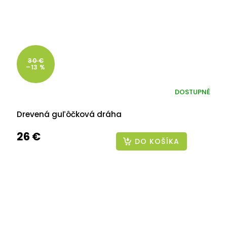
30 €
–13 %
DOSTUPNÉ
Drevená guľôčková dráha
26 €
DO KOŠÍKA