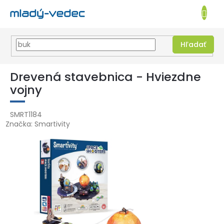
EUR
NÁKUPN
KOŠÍK
Hľadať
Prejsť
na
Drevená stavebnica - Hviezdne
obsah
vojny
SMRT1184
Značka:
Smartivity