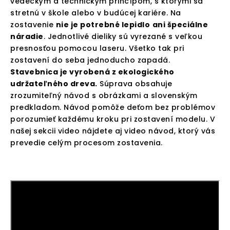
vedeckým a technickým princípom, s ktorými sa
stretnú v škole alebo v budúcej kariére. Na
zostavenie
nie je potrebné lepidlo
ani špeciálne
náradie
. Jednotlivé dieliky sú vyrezané s veľkou
presnosťou pomocou laseru. Všetko tak pri
zostavení do seba jednoducho zapadá.
Stavebnica je vyrobená z ekologického
udržateľného dreva.
Súprava obsahuje
zrozumiteľný návod s obrázkami a slovenským
predkladom. Návod pomôže deťom bez problémov
porozumieť každému kroku pri zostavení modelu. V
našej sekcii video nájdete aj video návod, ktorý vás
prevedie celým procesom zostavenia.