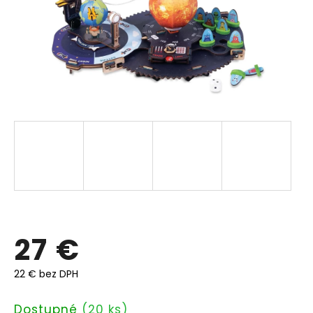
27 €
22 € bez DPH
Jednotková
Dostupné
(20 ks)