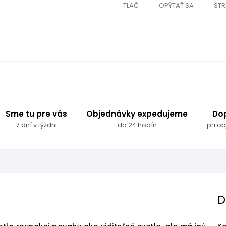
TLAČ
OPÝTAŤ SA
STR
Sme tu pre vás
Objednávky expedujeme
Do
7 dní v týždni
do 24 hodín
pri o
D