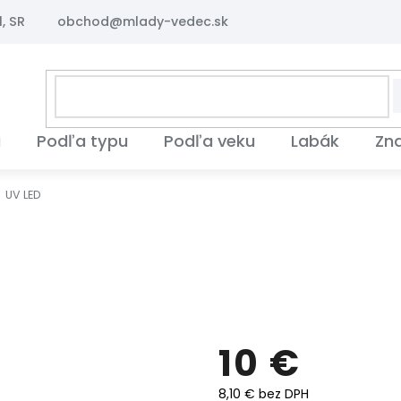
, SR
obchod@mlady-vedec.sk
i
Podľa typu
Podľa veku
Labák
Zn
UV LED
10 €
8,10 € bez DPH