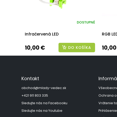
DOSTUPNÉ
Infračervená LED
RGB LE
10,00 €
10,00
DO KOŠÍKA
Z
á
p
ä
Kontakt
Informá
t
i
obchod
@
mlady-vedec.sk
Všeobecn
e
+421 911 803 335
Ochrana o
Sledujte nás na Facebooku
Vrátenie t
Sledujte nás na Youtube
Prihlásenie