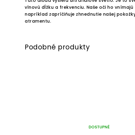
Táto dióda vysiela ultrafialové svetlo. Je to s
vlnovú dĺžku a frekvenciu. Naše oči ho vnímajú 
napríklad zapríčiňuje zhnednutie našej pokožky
atramentu.
DOSTUPNÉ