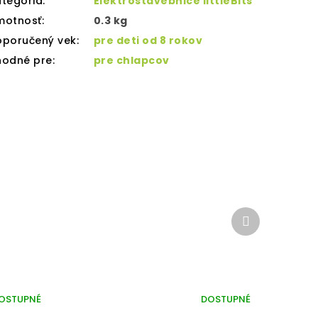
tegória
:
Elektrostavebnice littleBits
motnosť
:
0.3 kg
oporučený vek
:
pre deti od 8 rokov
hodné pre
:
pre chlapcov
Ďalší
produkt
OSTUPNÉ
DOSTUPNÉ