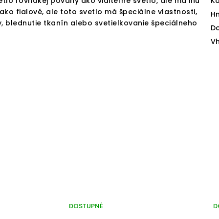
vetlo rovnakej povahy ako viditeľné svetlo, ale má inú
Ka
ako fialové, ale toto svetlo má špeciálne vlastnosti,
H
, blednutie tkanín alebo svetielkovanie špeciálneho
D
V
DOSTUPNÉ
D