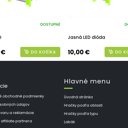
DOSTUPNÉ
D
D
Jasná LED dióda
 €
10,00 €
DO KOŠÍKA
DO K
Hlavné menu
cie
é obchodné podmienky
Úvodná stránka
sobných údajov
Hračky podľa oblasti
ovaru a reklamácie
Hračky podľa typu
 affiliate partnera
Labák