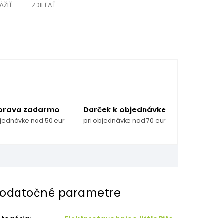
ÁŽIŤ
ZDIEĽAŤ
prava zadarmo
Darček k objednávke
bjednávke nad 50 eur
pri objednávke nad 70 eur
odatočné parametre