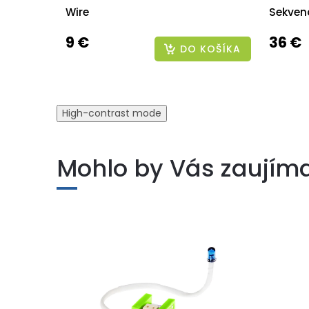
Wire
Sekven
9 €
36 €
DO KOŠÍKA
High-contrast mode
Mohlo by Vás zaujím