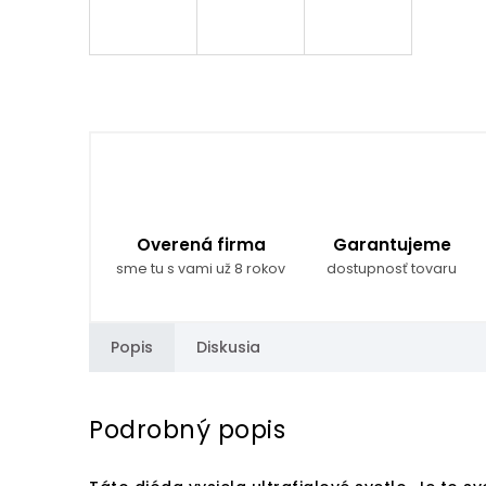
Overená firma
Garantujeme
sme tu s vami už 8 rokov
dostupnosť tovaru
Popis
Diskusia
Podrobný popis