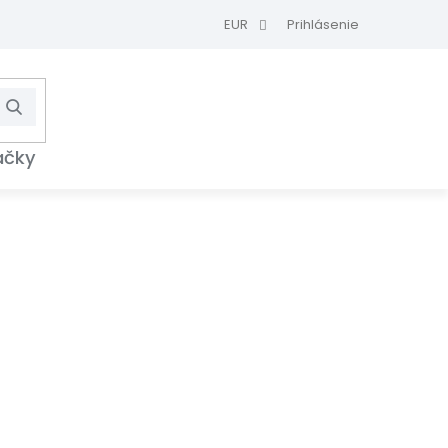
EUR
Prihlásenie
Hľadať
NÁKUPNÝ
KOŠÍK
ačky