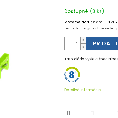
Jednotková
Dostupné
(3 ks)
cena:
Môžeme doručiť do:
10.8.20
Tento dátum garantujeme len p
PRIDAŤ 
Táto dióda vysiela špeciálne 
Detailné informácie