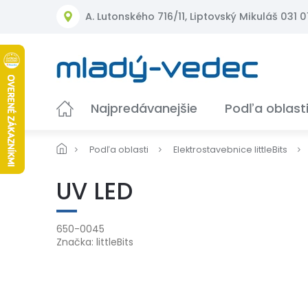
Prejsť
A. Lutonského 716/11, Liptovský Mikuláš 031 01
na
obsah
Najpredávanejšie
Podľa oblast
Podľa oblasti
Elektrostavebnice littleBits
UV LED
650-0045
Značka:
littleBits