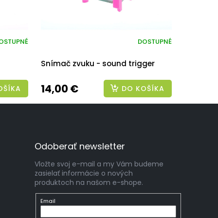
OSTUPNÉ
DOSTUPNÉ
Snímač zvuku - sound trigger
14,00 €
OŠÍKA
DO KOŠÍKA
Odoberať newsletter
Vložte svoj e-mail a my Vám budeme
zasielať informácie o nových
produktoch na našom e-shope.
Email