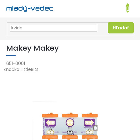
EUR
NÁKUPN
KOŠÍK
Hľadať
Prejsť
na
Makey Makey
obsah
651-0001
Značka:
littleBits