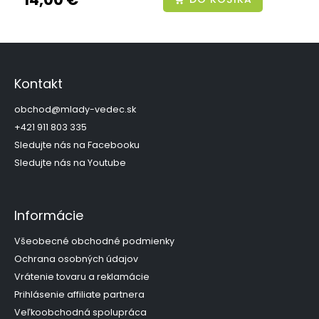
Z
á
p
Kontakt
ä
t
obchod
@
mlady-vedec.sk
i
+421 911 803 335
e
Sledujte nás na Facebooku
Sledujte nás na Youtube
Informácie
Všeobecné obchodné podmienky
Ochrana osobných údajov
Vrátenie tovaru a reklamácie
Prihlásenie affiliate partnera
Veľkoobchodná spolupráca