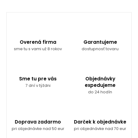
Overená firma
Garantujeme
sme tu s vami už 8 rokov
dostupnosť tovaru
Sme tu pre vás
Objednávky
expedujeme
7 dní v týždni
do 24 hodín
Doprava zadarmo
Darček k objednávke
pri objednávke nad 50 eur
pri objednávke nad 70 eur