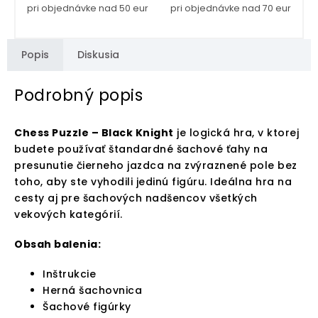
pri objednávke nad 50 eur
pri objednávke nad 70 eur
Popis
Diskusia
Podrobný popis
Chess Puzzle – Black Knight
je logická hra, v ktorej
budete používať štandardné šachové ťahy na
presunutie čierneho jazdca na zvýraznené pole bez
toho, aby ste vyhodili jedinú figúru. Ideálna hra na
cesty aj pre šachových nadšencov všetkých
vekových kategórií.
Obsah balenia:
Inštrukcie
Herná šachovnica
Šachové figúrky