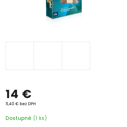
14 €
11,40 € bez DPH
Jednotková
Dostupné
(1 ks)
cena: