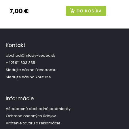
7,00 €
DO KOŠÍKA
Z
á
p
Kontakt
ä
t
obchod
@
mlady-vedec.sk
i
+421 911 803 335
e
Sledujte nás na Facebooku
Sledujte nás na Youtube
Informácie
Všeobecné obchodné podmienky
Ochrana osobných údajov
Vrátenie tovaru a reklamácie