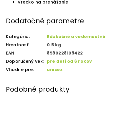
Vrecko na prenášanie
Dodatočné parametre
Kategória
:
Edukačné a vedomostné
Hmotnosť
:
0.5 kg
EAN
:
8590228109422
Doporučený vek
:
pre deti od 6 rokov
Vhodné pre
:
unisex