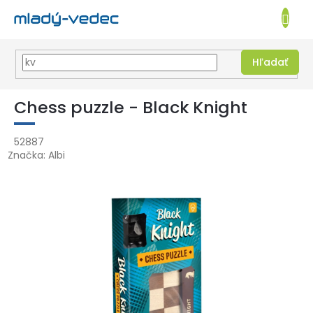
EUR
NÁKUPN
KOŠÍK
Hľadať
Prejsť
na
Chess puzzle - Black Knight
obsah
52887
Značka:
Albi