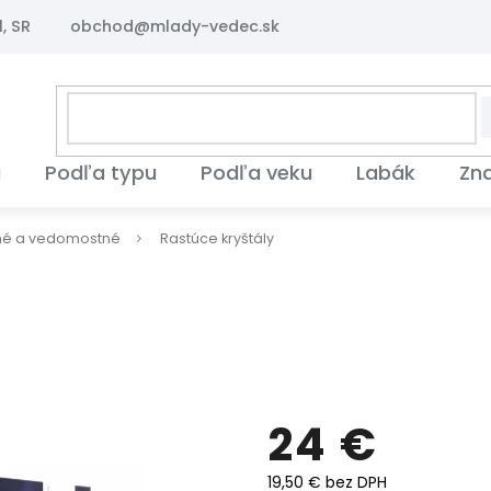
, SR
obchod@mlady-vedec.sk
i
Podľa typu
Podľa veku
Labák
Zn
né a vedomostné
Rastúce kryštály
24 €
19,50 € bez DPH