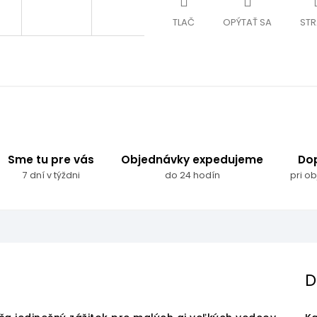
TLAČ
OPÝTAŤ SA
STR
Sme tu pre vás
Objednávky expedujeme
Do
7 dní v týždni
do 24 hodín
pri o
D