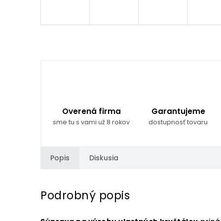
Overená firma
Garantujeme
sme tu s vami už 8 rokov
dostupnosť tovaru
Popis
Diskusia
Podrobný popis