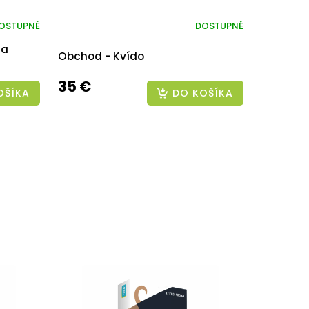
OSTUPNÉ
DOSTUPNÉ
za
Obchod - Kvído
35 €
OŠÍKA
DO KOŠÍKA