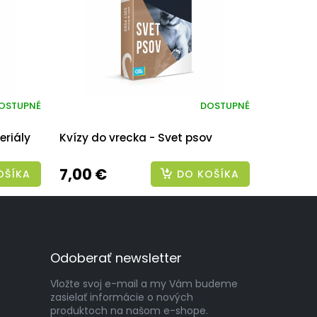
OSTUPNÉ
DOSTUPNÉ
eriály
Kvízy do vrecka - Svet psov
7,00 €
OŠÍKA
DO KOŠÍKA
Odoberať newsletter
Vložte svoj e-mail a my Vám budeme
zasielať informácie o nových
produktoch na našom e-shope.