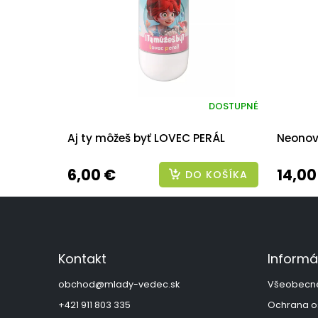
DOSTUPNÉ
Aj ty môžeš byť LOVEC PERÁL
Neonov
6,00 €
14,00
DO KOŠÍKA
Z
á
p
ä
Kontakt
Informá
t
i
obchod
@
mlady-vedec.sk
Všeobecn
e
+421 911 803 335
Ochrana o