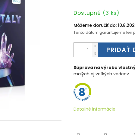
Jednotková
Dostupné
(3 ks)
cena:
Môžeme doručiť do:
10.8.20
Tento dátum garantujeme len p
PRIDAŤ 
Súprava na výrobu vlastný
malých aj veľkých vedcov.
Detailné informácie