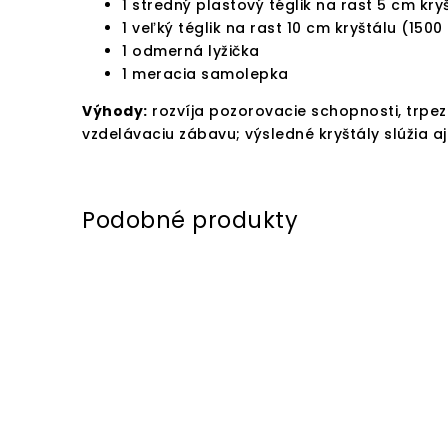
1 stredný plastový téglik na rast 5 cm kry
1 veľký téglik na rast 10 cm kryštálu (1500
1 odmerná lyžička
1 meracia samolepka
Výhody:
rozvíja pozorovacie schopnosti, trpezl
vzdelávaciu zábavu; výsledné kryštály slúžia a