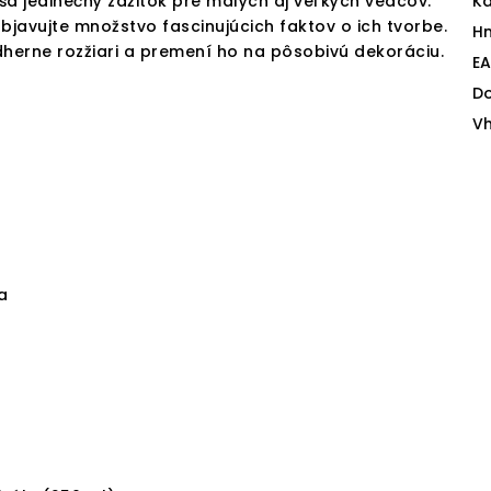
ša jedinečný zážitok pre malých aj veľkých vedcov.
Ka
objavujte množstvo fascinujúcich faktov o ich tvorbe.
H
ádherne rozžiari a premení ho na pôsobivú dekoráciu.
E
D
V
a