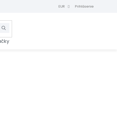
EUR
Prihlásenie
Hľadať
NÁKUPNÝ
KOŠÍK
ačky