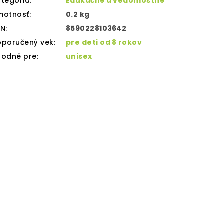
tegória
:
Edukačné a vedomostné
motnosť
:
0.2 kg
AN
:
8590228103642
oporučený vek
:
pre deti od 8 rokov
hodné pre
:
unisex