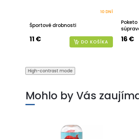
10 DNÍ
Poketo 
Športové drobnosti
súprav
11 €
16 €
DO KOŠÍKA
High-contrast mode
Mohlo by Vás zaujím