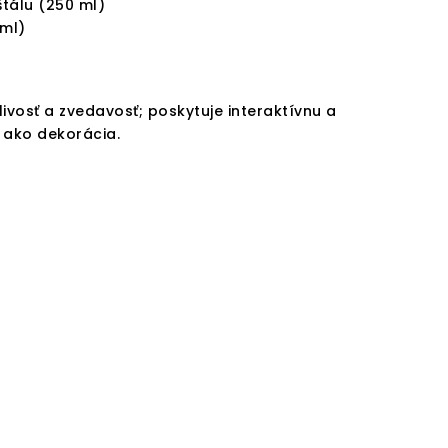
štálu (250 ml)
 ml)
ivosť a zvedavosť; poskytuje interaktívnu a
j ako dekorácia.