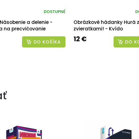
DOSTUPNÉ
D
Násobenie a delenie -
Obrázkové hádanky Hurá 
a na precvičovanie
zvieratkami! - Kvído
12 €
DO KOŠÍKA
DO K
ať