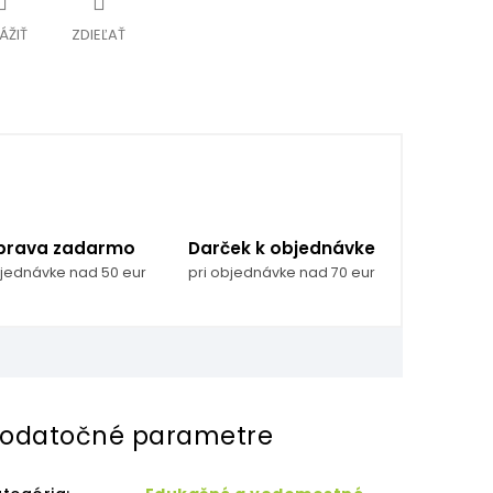
ÁŽIŤ
ZDIEĽAŤ
prava zadarmo
Darček k objednávke
bjednávke nad 50 eur
pri objednávke nad 70 eur
odatočné parametre