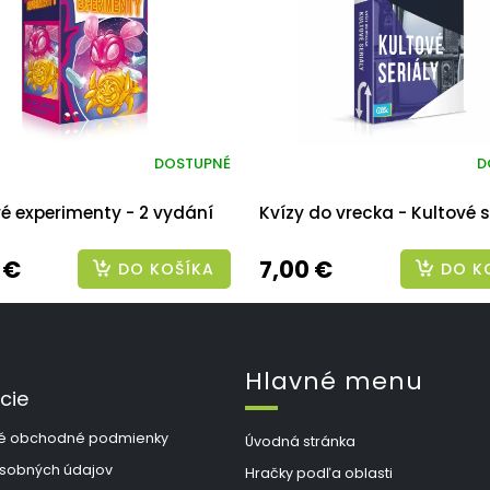
DOSTUPNÉ
D
é experimenty - 2 vydání
Kvízy do vrecka - Kultové s
 €
7,00 €
DO KOŠÍKA
DO K
Hlavné menu
cie
é obchodné podmienky
Úvodná stránka
sobných údajov
Hračky podľa oblasti