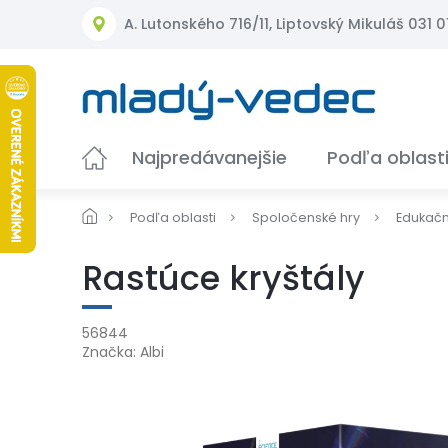
Prejsť
A. Lutonského 716/11, Liptovský Mikuláš 031 01
na
obsah
Najpredávanejšie
Podľa oblast
Podľa oblasti
Spoločenské hry
Edukač
Rastúce kryštály
56844
Značka:
Albi