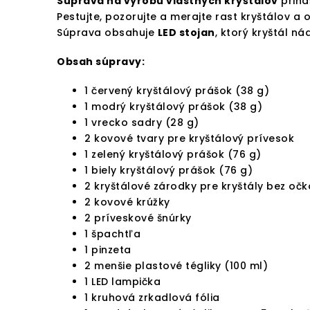
Súprava na výrobu vlastných kryštálov
priná
Pestujte, pozorujte a merajte rast kryštálov a 
Súprava obsahuje
LED stojan
, ktorý kryštál n
Obsah súpravy:
1 červený kryštálový prášok (38 g)
1 modrý kryštálový prášok (38 g)
1 vrecko sadry (28 g)
2 kovové tvary pre kryštálový prívesok
1 zelený kryštálový prášok (76 g)
1 biely kryštálový prášok (76 g)
2 kryštálové zárodky pre kryštály bez očk
2 kovové krúžky
2 príveskové šnúrky
1 špachtľa
1 pinzeta
2 menšie plastové tégliky (100 ml)
1 LED lampička
1 kruhová zrkadlová fólia