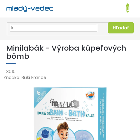
EUR
NÁKUPN
KOŠÍK
Hľadať
Prejsť
na
Minilabák - Výroba kúpeľových
obsah
bômb
3010
Značka:
Buki France