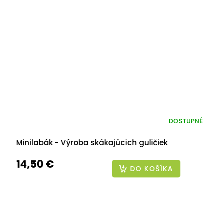
DOSTUPNÉ
Minilabák - Výroba skákajúcich guličiek
14,50 €
DO KOŠÍKA