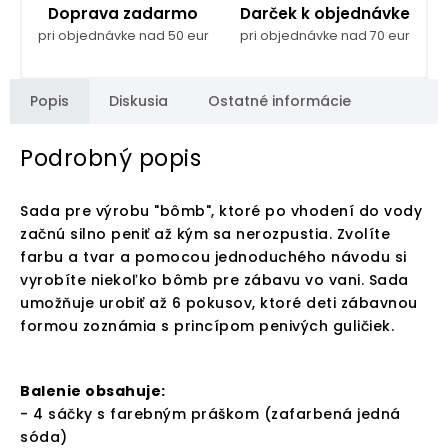
Doprava zadarmo
Darček k objednávke
pri objednávke nad 50 eur
pri objednávke nad 70 eur
Popis
Diskusia
Ostatné informácie
Podrobný popis
Sada pre výrobu "bômb", ktoré po vhodení do vody
začnú silno peniť až kým sa nerozpustia. Zvolíte
farbu a tvar a pomocou jednoduchého návodu si
vyrobíte niekoľko bômb pre zábavu vo vani. Sada
umožňuje urobiť až 6 pokusov, ktoré deti zábavnou
formou zoznámia s princípom penivých guličiek.
Balenie obsahuje:
- 4 sáčky s farebným práškom (zafarbená jedná
sóda)