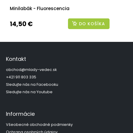
Minilabák - Fluorescencia
14,50 €
DO KOŠÍKA
Z
á
p
Kontakt
ä
t
obchod
@
mlady-vedec.sk
i
+421 911 803 335
e
Sledujte nás na Facebooku
Sledujte nás na Youtube
Informácie
Všeobecné obchodné podmienky
Ochrana osobných údajov