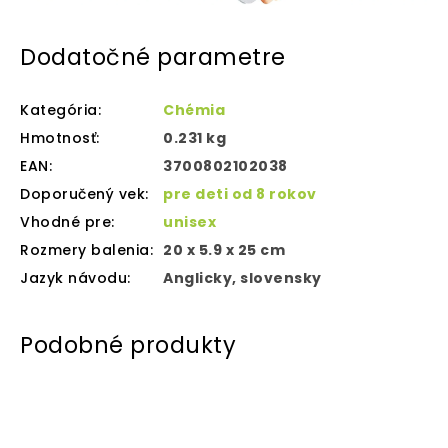
Dodatočné parametre
Kategória
:
Chémia
Hmotnosť
:
0.231 kg
EAN
:
3700802102038
Doporučený vek
:
pre deti od 8 rokov
Vhodné pre
:
unisex
Rozmery balenia
:
20 x 5.9 x 25 cm
Jazyk návodu
:
Anglicky, slovensky