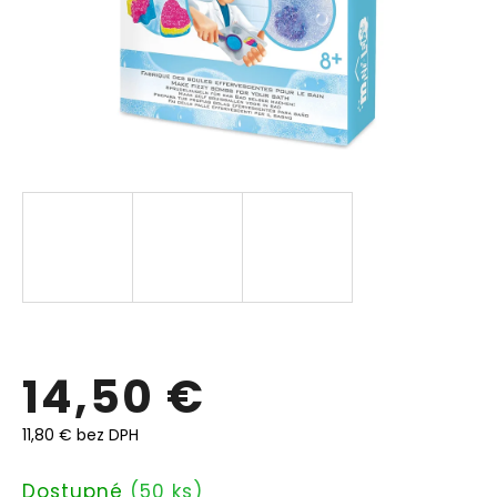
14,50 €
11,80 € bez DPH
Jednotková
Dostupné
(50 ks)