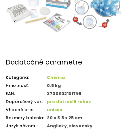
Dodatočné parametre
Kategória
:
Chémia
Hmotnosť
:
0.5 kg
EAN
:
3700802101796
Doporučený vek
:
pre deti od 8 rokov
Vhodné pre
:
unisex
Rozmery balenia
:
20 x 8.5 x 25 cm
Jazyk návodu
:
Anglicky, slovensky