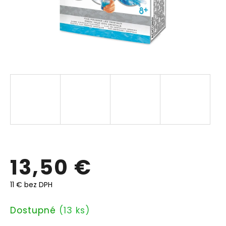
13,50 €
11 € bez DPH
Jednotková
Dostupné
(13 ks)
cena: