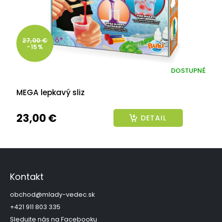
27,00 €
-15%
DOSTUPNÉ
MEGA lepkavý sliz
23,00 €
DETAIL
Z
á
p
Kontakt
ä
t
obchod
@
mlady-vedec.sk
i
+421 911 803 335
e
Sledujte nás na Facebooku