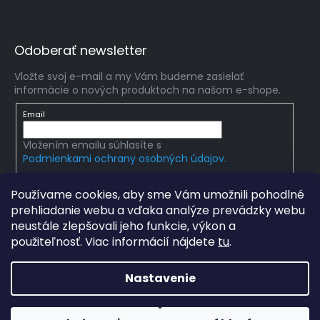
Odoberať newsletter
Vložte svoj e-mail a my Vám budeme zasielať
informácie o nových produktoch na našom e-shope.
Email
Vložením emailu súhlasíte s
Podmienkami ochrany osobných údajov.
PRIHLÁSIŤ SA
Používame cookies, aby sme Vám umožnili pohodlné
prehliadanie webu a vďaka analýze prevádzky webu
neustále zlepšovali jeho funkcie, výkon a
použiteľnosť. Viac informácií nájdete
tu
.
Copyright 2026
mlady-vedec.sk
. Všetky práva
vyhradené.
Upraviť nastavenie cookies
Nastavenie
Grafický návrh vytvořil a na Shoptet implementoval
Tomáš
Hlad
a
techka s.r.o.