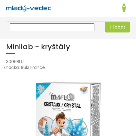
EUR
NÁKUPN
KOŠÍK
Hľadať
Prejsť
na
Minilab - kryštály
obsah
3006BLU
Značka:
Buki France