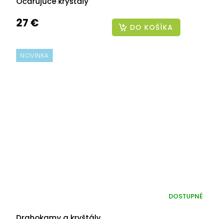
Očarujúce kryštály
27 €
DO KOŠÍKA
NOVINKA
DOSTUPNÉ
Drahokamy a kryštály