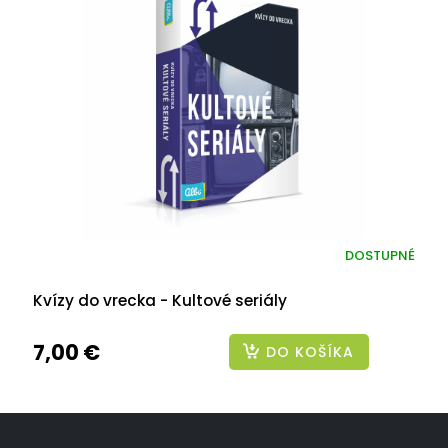
DOSTUPNÉ
Kvízy do vrecka - Kultové seriály
7,00 €
DO KOŠÍKA
Z
á