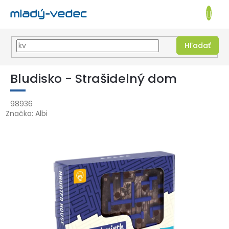
EUR
NÁKUPN
KOŠÍK
Hľadať
Prejsť
na
Bludisko - Strašidelný dom
obsah
98936
Značka:
Albi