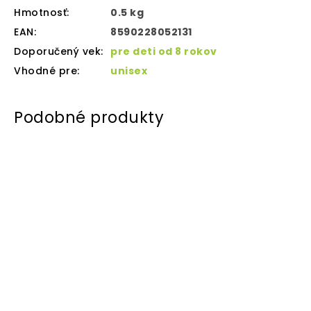
Hmotnosť
:
0.5 kg
EAN
:
8590228052131
Doporučený vek
:
pre deti od 8 rokov
Vhodné pre
:
unisex