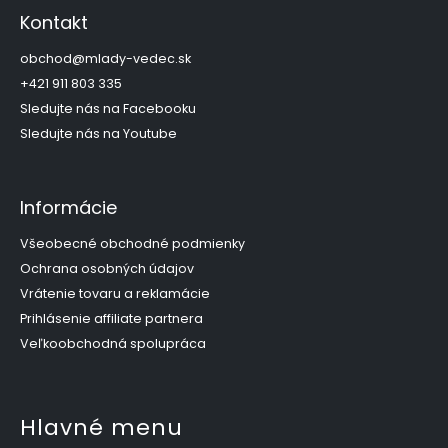
p
Kontakt
ä
t
obchod
@
mlady-vedec.sk
i
+421 911 803 335
e
Sledujte nás na Facebooku
Sledujte nás na Youtube
Informácie
Všeobecné obchodné podmienky
Ochrana osobných údajov
Vrátenie tovaru a reklamácie
Prihlásenie affiliate partnera
Veľkoobchodná spolupráca
Hlavné menu