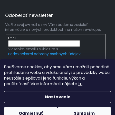
Odoberať newsletter
Vložte svoj e-mail a my Vám budeme zasielať
informácie o nových produktoch na našom e-shope.
Email
Vložením emailu súhlasíte s
Podmienkami ochrany osobných údajov.
PRIHLÁSIŤ SA
Používame cookies, aby sme Vám umožnili pohodlné
prehliadanie webu a vďaka analýze prevádzky webu
neustále zlepšovali jeho funkcie, výkon a
použiteľnosť. Viac informácií nájdete
tu
.
Copyright 2026
mlady-vedec.sk
. Všetky práva
vyhradené.
Upraviť nastavenie cookies
Nastavenie
Grafický návrh vytvořil a na Shoptet implementoval
Tomáš
Hlad
a
techka s.r.o.
Odmietnuť
Súhlasím