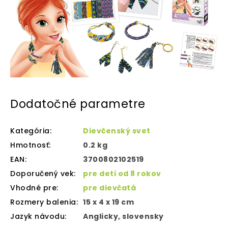
Dodatočné parametre
Kategória
:
Dievčenský svet
Hmotnosť
:
0.2 kg
EAN
:
3700802102519
Doporučený vek
:
pre deti od 8 rokov
Vhodné pre
:
pre dievčatá
Rozmery balenia
:
15 x 4 x 19 cm
Jazyk návodu
:
Anglicky, slovensky