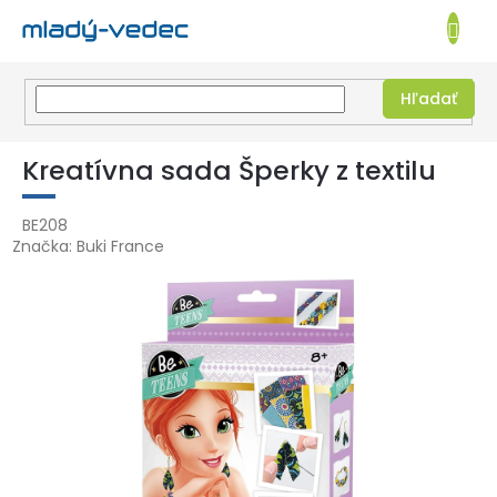
EUR
NÁKUPN
KOŠÍK
Hľadať
Prejsť
na
Kreatívna sada Šperky z textilu
obsah
BE208
Značka:
Buki France