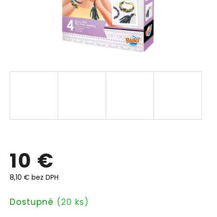
10 €
8,10 € bez DPH
Jednotková
Dostupné
(20 ks)
cena: