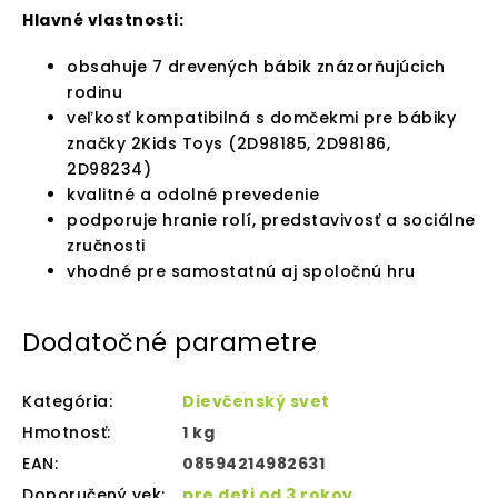
Hlavné vlastnosti:
obsahuje 7 drevených bábik znázorňujúcich
rodinu
veľkosť kompatibilná s domčekmi pre bábiky
značky 2Kids Toys (2D98185, 2D98186,
2D98234)
kvalitné a odolné prevedenie
podporuje hranie rolí, predstavivosť a sociálne
zručnosti
vhodné pre samostatnú aj spoločnú hru
Dodatočné parametre
Kategória
:
Dievčenský svet
Hmotnosť
:
1 kg
EAN
:
08594214982631
Doporučený vek
:
pre deti od 3 rokov