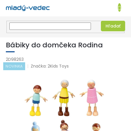
EUR
NÁKUPN
KOŠÍK
Hľadať
Prejsť
na
Bábiky do domčeka Rodina
obsah
2D98263
Značka:
2Kids Toys
NOVINKA