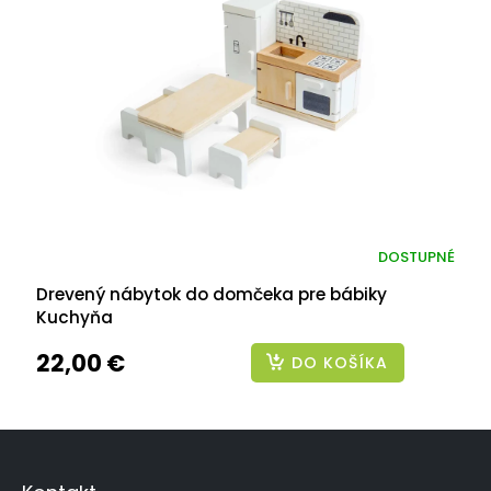
DOSTUPNÉ
Drevený nábytok do domčeka pre bábiky
Kuchyňa
22,00 €
DO KOŠÍKA
Z
á
p