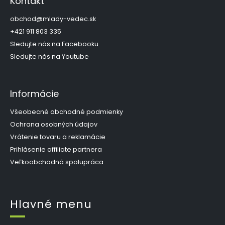
Kontakt
ä
t
obchod
@
mlady-vedec.sk
i
+421 911 803 335
e
Sledujte nás na Facebooku
Sledujte nás na Youtube
Informácie
Všeobecné obchodné podmienky
Ochrana osobných údajov
Vrátenie tovaru a reklamácie
Prihlásenie affiliate partnera
Veľkoobchodná spolupráca
Hlavné menu