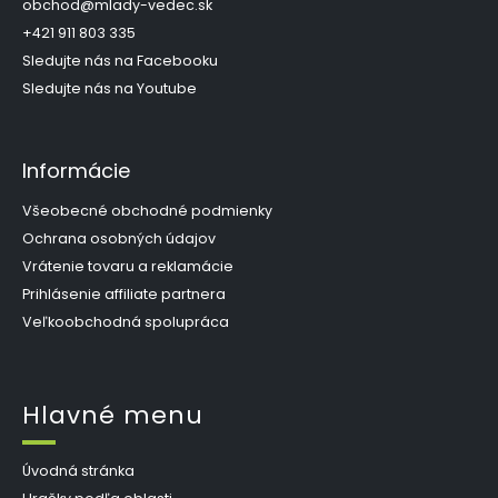
t
obchod
@
mlady-vedec.sk
i
+421 911 803 335
e
Sledujte nás na Facebooku
Sledujte nás na Youtube
Informácie
Všeobecné obchodné podmienky
Ochrana osobných údajov
Vrátenie tovaru a reklamácie
Prihlásenie affiliate partnera
Veľkoobchodná spolupráca
Hlavné menu
Úvodná stránka