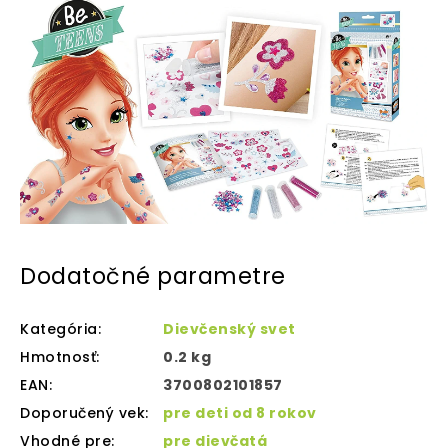
Dodatočné parametre
Kategória
:
Dievčenský svet
Hmotnosť
:
0.2 kg
EAN
:
3700802101857
Doporučený vek
:
pre deti od 8 rokov
Vhodné pre
:
pre dievčatá