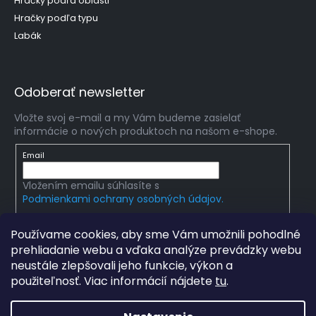
Hračky podľa oblasti
Hračky podľa typu
Labák
Odoberať newsletter
Vložte svoj e-mail a my Vám budeme zasielať
informácie o nových produktoch na našom e-shope.
Email
Vložením emailu súhlasíte s
Podmienkami ochrany osobných údajov.
PRIHLÁSIŤ SA
Používame cookies, aby sme Vám umožnili pohodlné
prehliadanie webu a vďaka analýze prevádzky webu
neustále zlepšovali jeho funkcie, výkon a
použiteľnosť. Viac informácií nájdete
tu
.
Copyright 2026
mlady-vedec.sk
. Všetky práva
vyhradené.
Upraviť nastavenie cookies