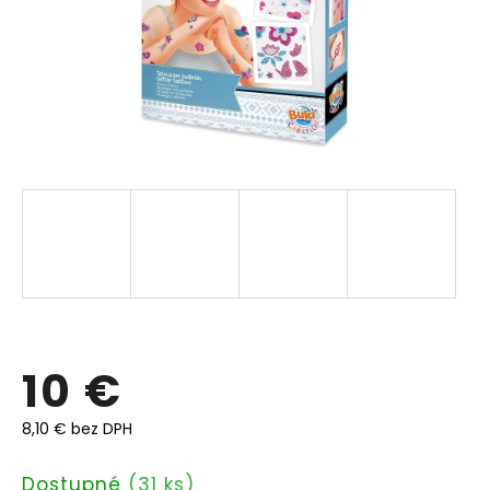
10 €
8,10 € bez DPH
Jednotková
Dostupné
(31 ks)