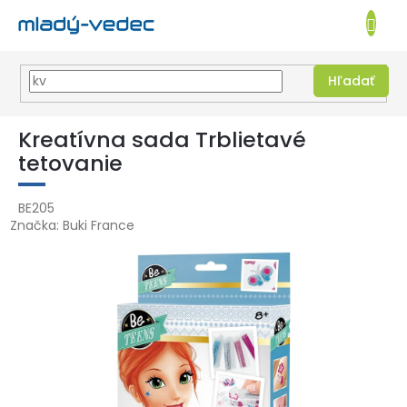
EUR
NÁKUPN
KOŠÍK
Hľadať
Prejsť
na
Kreatívna sada Trblietavé
obsah
tetovanie
BE205
Značka:
Buki France