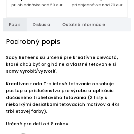
pri objednávke nad 50 eur
pri objednávke nad 70 eur
Popis
Diskusia
Ostatné informácie
Podrobný popis
Sady BeTeens sú určené pre kreatívne dievčatá,
ktoré chcú byť originálne a vlastné tetovanie si
samy vyrobiť/vytvoriť.
Kreatívna sada Trblietavé tetovanie obsahuje
postup a príslušenstvo pre výrobu a aplikáciu
dočasného trblietavého tetovania (2 listy s
niekoľkými desiatkami tetovacích motívov a 4ks
trblietavej farby).
Určené pre deti od 8 rokov.