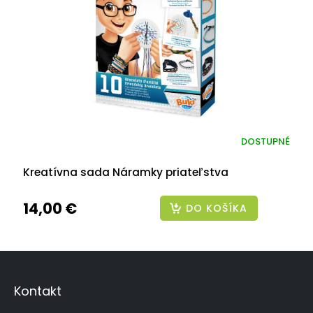
DOSTUPNÉ
Kreatívna sada Náramky priateľstva
14,00 €
DO KOŠÍKA
Z
á
p
Kontakt
ä