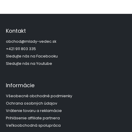
n
c
k
i
o
Z
e
p
á
v
r
p
Kontakt
a
v
ä
k
n
t
obchod
@
mlady-vedec.sk
y
i
i
+421 911 803 335
v
e
e
ý
Sledujte nás na Facebooku
p
Sledujte nás na Youtube
i
s
u
Informácie
Všeobecné obchodné podmienky
Ochrana osobných údajov
Vrátenie tovaru a reklamácie
Prihlásenie affiliate partnera
Veľkoobchodná spolupráca