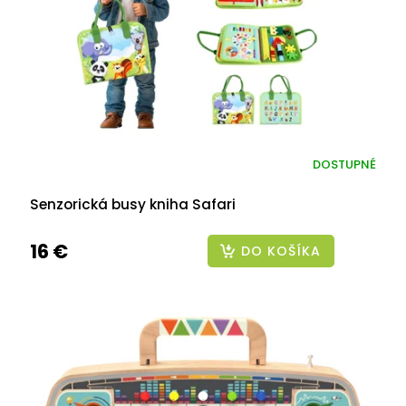
r
o
d
u
k
t
o
v
DOSTUPNÉ
Senzorická busy kniha Safari
16 €
DO KOŠÍKA