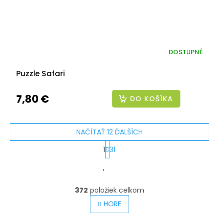
DOSTUPNÉ
Puzzle Safari
7,80 €
DO KOŠÍKA
NAČÍTAŤ 12 ĎALŠÍCH
1
31
S
O
v
t
l
372
položiek celkom
r
á
HORE
á
d
a