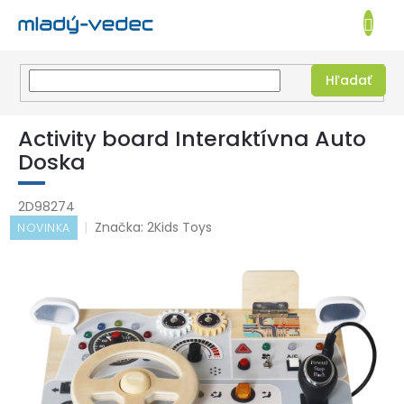
EUR
NÁKUPN
KOŠÍK
Hľadať
Prejsť
na
Activity board Interaktívna Auto
obsah
Doska
2D98274
Značka:
2Kids Toys
NOVINKA