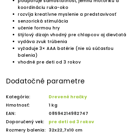
podporuje samostatnosť, jemnú motoriku a
koordináciu ruka-oko
rozvíja kreatívne myslenie a predstavivosť
senzorická stimulácia
učenie formou hry
štýlový dizajn vhodný pre chlapcov aj dievčatá
vydáva zvuk trúbenia
vyžaduje 3× AAA batérie (nie sú súčasťou
balenia)
vhodné pre deti od 3 rokov
Dodatočné parametre
Kategória
:
Drevené hračky
Hmotnosť
:
1 kg
EAN
:
08594214982747
Doporučený vek
:
pre deti od 3 rokov
Rozmery balenia
:
32x22,7x10 cm