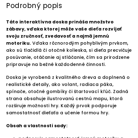
Podrobný popis
Táto interaktívna doska prináša množstvo
zábavy, vďaka ktorej môže vaše dieťa rozvíjať
svoju zručnosť, zvedavosť a najmä jemnú
motoriku.
Vďaka rôznorodým pohyblivým prvkom,
ako sú tlačidlá či otočné kolieska, si dieťa precvičuje
posúvanie, otáčanie aj stláčanie, čím sa prirodzene
pripravuje na bežné každodenné činnosti.
Doska je vyrobená z kvalitného dreva a doplnená o
realistické detaily, ako volant, radiaca páka,
spínače, otočné gombíky či štartovací kľúč. Zadná
strana obsahuje ilustrovanú cestnú mapu, ktorá
rozširuje možnosti hry. Každý prvok podporuje
samostatnosť dieťaťa a učenie formou hry.
Obsah a vlastnosti sady: