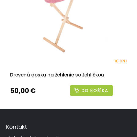
10 DNÍ
Drevená doska na žehlenie so žehličkou
50,00 €
DO KOŠÍKA
Z
á
p
Kontakt
ä