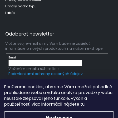
Hračky podľa typu
Labák
Odoberať newsletter
Vložte svoj e-mail a my Vám budeme zasielať
informácie o nových produktoch na našom e-shope.
Email
Vložením emailu súhlasíte s
Podmienkami ochrany osobných údajov.
PRIHLÁSIŤ SA
Používame cookies, aby sme Vám umožnili pohodlné
prehliadanie webu a vďaka analýze prevádzky webu
neustále zlepšovali jeho funkcie, výkon a
použiteľnosť. Viac informácií nájdete
tu
.
Copyright 2026
mlady-vedec.sk
. Všetky práva
vyhradené.
Upraviť nastavenie cookies
Nastavenie