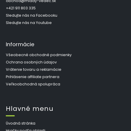
t
obchod
@
mlady-vedec.sk
i
+421 911 803 335
e
Sledujte nás na Facebooku
Sledujte nás na Youtube
Informácie
Všeobecné obchodné podmienky
Ochrana osobných údajov
Vrátenie tovaru a reklamácie
Prihlásenie affiliate partnera
Veľkoobchodná spolupráca
Hlavné menu
Úvodná stránka
Hračky podľa oblasti