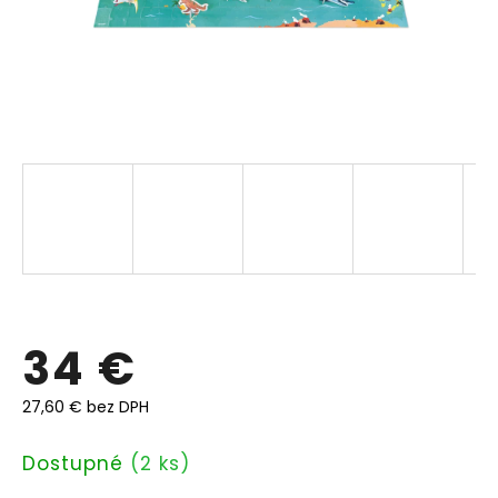
34 €
27,60 € bez DPH
Jednotková
Dostupné
(2 ks)
cena: