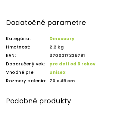
Dodatočné parametre
Kategória
:
Dinosaury
Hmotnosť
:
2.2 kg
EAN
:
3700217326791
Doporučený vek
:
pre deti od 6 rokov
Vhodné pre
:
unisex
Rozmery balenia
:
70 x 49 cm