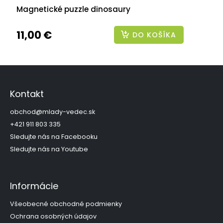
Magnetické puzzle dinosaury
11,00 €
DO KOŠÍKA
Z
á
p
Kontakt
ä
t
obchod
@
mlady-vedec.sk
i
+421 911 803 335
e
Sledujte nás na Facebooku
Sledujte nás na Youtube
Informácie
Všeobecné obchodné podmienky
Ochrana osobných údajov