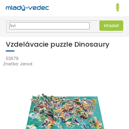
EUR
NÁKUPN
KOŠÍK
Hľadať
Prejsť
na
Vzdelávacie puzzle Dinosaury
obsah
02679
Značka:
Janod