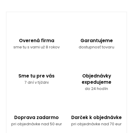
Overená firma
Garantujeme
sme tu s vami už 8 rokov
dostupnosť tovaru
Sme tu pre vás
Objednávky
expedujeme
7 dní v týždni
do 24 hodín
Doprava zadarmo
Darček k objednávke
pri objednávke nad 50 eur
pri objednávke nad 70 eur