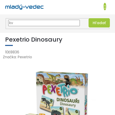
EUR
NÁKUPN
KOŠÍK
Hľadať
Prejsť
na
Pexetrio Dinosaury
obsah
10E8836
Značka:
Pexetrio