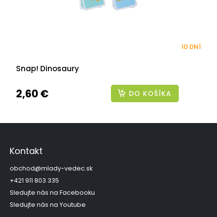
10 DNÍ
Snap! Dinosaury
2,60 €
DO KOŠÍKA
Z
á
p
Kontakt
ä
t
obchod
@
mlady-vedec.sk
i
+421 911 803 335
e
Sledujte nás na Facebooku
Sledujte nás na Youtube