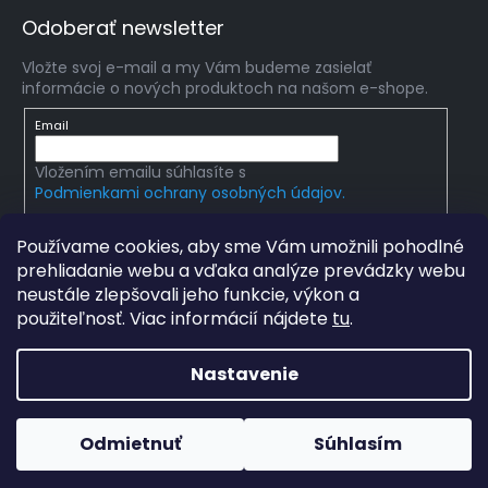
Odoberať newsletter
Vložte svoj e-mail a my Vám budeme zasielať
informácie o nových produktoch na našom e-shope.
Email
Vložením emailu súhlasíte s
Podmienkami ochrany osobných údajov.
PRIHLÁSIŤ SA
Používame cookies, aby sme Vám umožnili pohodlné
prehliadanie webu a vďaka analýze prevádzky webu
neustále zlepšovali jeho funkcie, výkon a
použiteľnosť. Viac informácií nájdete
tu
.
Copyright 2026
mlady-vedec.sk
. Všetky práva
vyhradené.
Upraviť nastavenie cookies
Nastavenie
Grafický návrh vytvořil a na Shoptet implementoval
Tomáš
Hlad
a
techka s.r.o.
Odmietnuť
Súhlasím
Vytvoril Shoptet