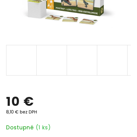
10 €
8,10 € bez DPH
Jednotková
Dostupné
(1 ks)
cena: