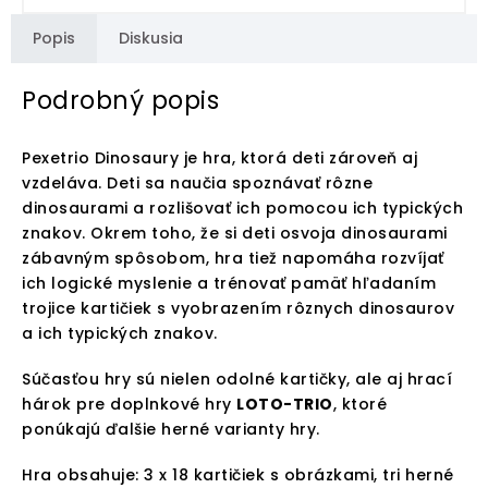
Popis
Diskusia
Podrobný popis
Pexetrio Dinosaury je hra, ktorá deti zároveň aj
vzdeláva. Deti sa naučia spoznávať rôzne
dinosaurami a rozlišovať ich pomocou ich typických
znakov. Okrem toho, že si deti osvoja dinosaurami
zábavným spôsobom, hra tiež napomáha rozvíjať
ich logické myslenie a trénovať pamäť hľadaním
trojice kartičiek s vyobrazením rôznych dinosaurov
a ich typických znakov.
Súčasťou hry sú nielen odolné kartičky, ale aj hrací
hárok pre doplnkové hry
LOTO-TRIO
, ktoré
ponúkajú ďalšie herné varianty hry.
Hra obsahuje: 3 x 18 kartičiek s obrázkami, tri herné