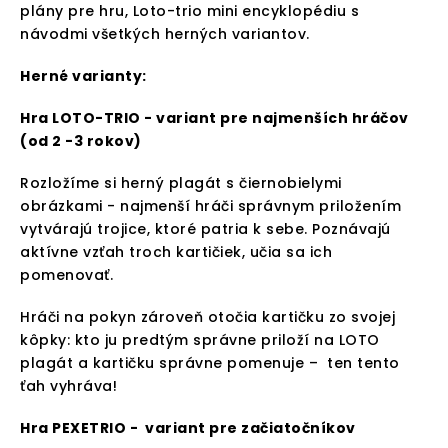
plány pre hru, Loto-trio mini encyklopédiu s
návodmi všetkých herných variantov.
Herné varianty:
Hra LOTO-TRIO -
variant pre najmenších hráčov
(od 2 -3 rokov)
Rozložíme si herný plagát s čiernobielymi
obrázkami - najmenší hráči správnym priložením
vytvárajú trojice, ktoré patria k sebe. Poznávajú
aktívne vzťah troch kartičiek, učia sa ich
pomenovať.
Hráči na pokyn zároveň otočia kartičku zo svojej
kôpky: kto ju predtým správne priloží na LOTO
plagát a kartičku správne pomenuje – ten tento
ťah vyhráva!
Hra PEXETRIO -
variant pre začiatočníkov