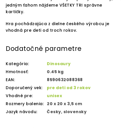
jedným ťahom nájdeme VŠETKY TRI správne
kartičky.
Hra pochádzajúca z dielne českého výrobcu je
vhodná pre deti od troch rokov.
Dodatočné parametre
Kategória
:
Dinosaury
Hmotnosť
:
0.45 kg
EAN
:
8590632088368
Doporučený vek
:
pre deti od 3 rokov
Vhodné pre
:
unisex
Rozmery balenia
:
20 x 20 x 3,5 cm
Jazyk návodu
:
Česky, slovensky