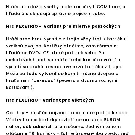
Hráči si rozložia všetky malé kartičky LÍCOM hore, a
hľadajú a skladajú správne trojice k sobe.
Hra PEXETRIO -
variant pre mierne pokročilých
Hráči pred hrou vyradia z trojíc vždy tretiu kartičku:
vzniknú dvojice. Kartičky otočíme, zamiešame a
hľadáme DVOJICE, ktoré patria k sebe. Po
niekoľkých hrách sa môže tretia kartička vrátiť a
vyradí sa druhá, respektíve prvá kartička z trojíc.
Môžu sa teda vytvoriť celkom tri rôzne dvojice a
hrať s nimi "pexeduo" (pexeso s dvoma rôznymi
kartičkami).
Hra PEXETRIO -
variant pre všetkých
Cieľ hry - nájsť čo najviac trojíc, ktoré patria k sebe.
Všetky hracie kartičky rozložíme na stole RUBOM
nahor, dôkladne ich premiešame. Jedným ťahom
otáčame TRI kartičky – ťah je úspešný iba vtedy, keď