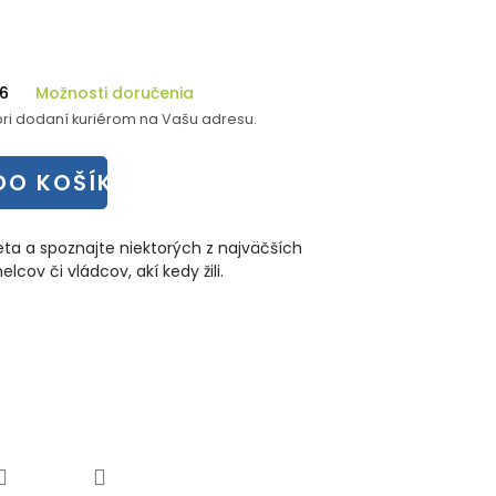
26
Možnosti doručenia
ri dodaní kuriérom na Vašu adresu.
DO KOŠÍKA
eta a spoznajte niektorých z najväčších
cov či vládcov, akí kedy žili.