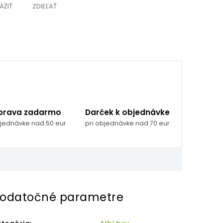
ÁŽIŤ
ZDIEĽAŤ
prava zadarmo
Darček k objednávke
bjednávke nad 50 eur
pri objednávke nad 70 eur
odatočné parametre