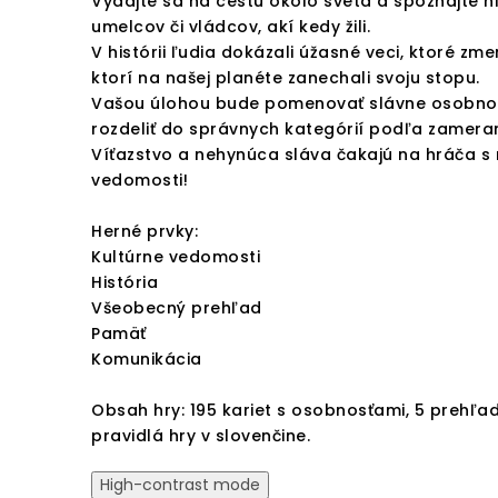
Vydajte sa na cestu okolo sveta a spoznajte n
umelcov či vládcov, akí kedy žili.
V histórii ľudia dokázali úžasné veci, ktoré zmen
ktorí na našej planéte zanechali svoju stopu.
Vašou úlohou bude pomenovať slávne osobnost
rozdeliť do správnych kategórií podľa zameran
Víťazstvo a nehynúca sláva čakajú na hráča s 
vedomosti!
Herné prvky:
Kultúrne vedomosti
História
Všeobecný prehľad
Pamäť
Komunikácia
Obsah hry: 195 kariet s osobnosťami, 5 prehľad
pravidlá hry v slovenčine.
High-contrast mode