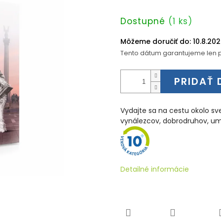
Jednotková
Dostupné
(1 ks)
cena:
Môžeme doručiť do:
10.8.20
Tento dátum garantujeme len p
PRIDAŤ 
Vydajte sa na cestu okolo sv
vynálezcov, dobrodruhov, umel
Detailné informácie