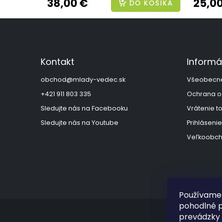
38,00 €
25,0
DO KOŠÍKA
Z
á
p
ä
Kontakt
Informá
t
i
obchod
@
mlady-vedec.sk
Všeobecn
e
+421 911 803 335
Ochrana o
Sledujte nás na Facebooku
Vrátenie t
Sledujte nás na Youtube
Prihlásenie
Veľkoobch
Používame 
pohodlné p
prevádzky 