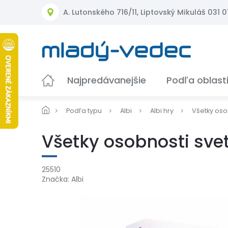
Prejsť
A. Lutonského 716/11, Liptovský Mikuláš 031 01
na
obsah
Najpredávanejšie
Podľa oblast
Podľa typu
Albi
Albi hry
Všetky oso
Všetky osobnosti sve
25510
Značka:
Albi