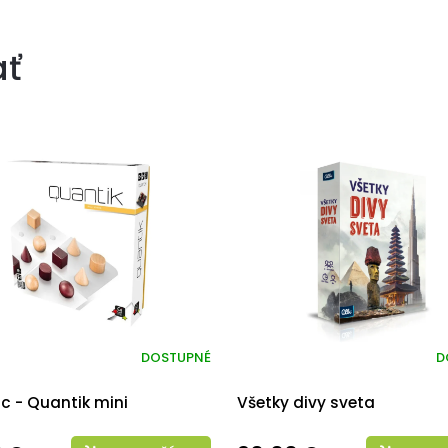
ať
DOSTUPNÉ
D
c - Quantik mini
Všetky divy sveta