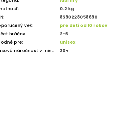
tegória
:
Albi hry
motnosť
:
0.2 kg
AN
:
8590228058690
oporučený vek
:
pre deti od 10 rokov
čet hráčov
:
2-6
hodné pre
:
unisex
sová náročnost v min.
:
20+