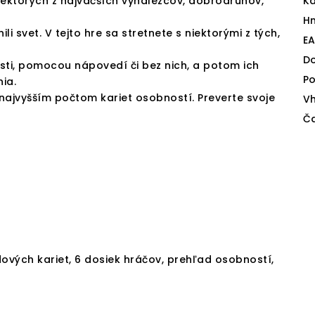
iektorých z najväčších vynálezcov, dobrodruhov,
Ka
H
ili svet. V tejto hre sa stretnete s niektorými z tých,
E
D
i, pomocou nápovedí či bez nich, a potom ich
Po
ia.
najvyšším počtom kariet osobností. Preverte svoje
V
Ča
ových kariet, 6 dosiek hráčov, prehľad osobností,