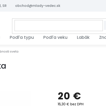
, SR
obchod@mlady-vedec.sk
i
Podľa typu
Podľa veku
Labák
Zn
bnosti sveta
ta
20 €
16,30 € bez DPH