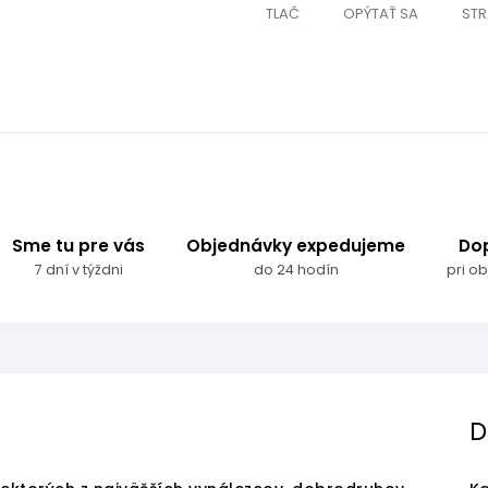
TLAČ
OPÝTAŤ SA
STR
Sme tu pre vás
Objednávky expedujeme
Do
7 dní v týždni
do 24 hodín
pri o
D