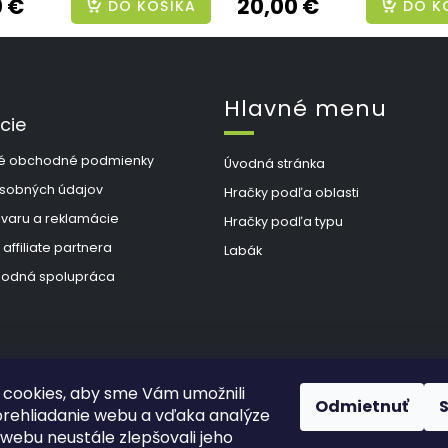
0 €
20,00 €
DO KOŠÍKA
DO K
Hlavné menu
cie
é obchodné podmienky
Úvodná stránka
sobných údajov
Hračky podľa oblasti
ovaru a reklamácie
Hračky podľa typu
 affiliate partnera
Labák
odná spolupráca
cookies, aby sme Vám umožnili
Odmietnuť
rehliadanie webu a vďaka analýze
webu neustále zlepšovali jeho