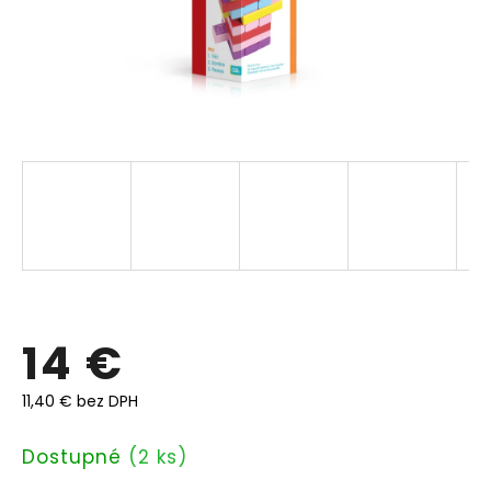
14 €
11,40 € bez DPH
Jednotková
Dostupné
(2 ks)
cena: