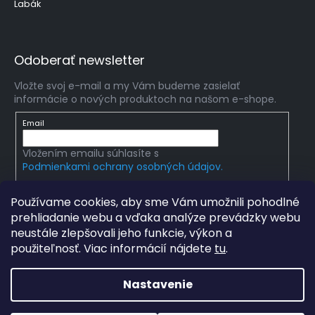
Labák
Odoberať newsletter
Vložte svoj e-mail a my Vám budeme zasielať
informácie o nových produktoch na našom e-shope.
Email
Vložením emailu súhlasíte s
Podmienkami ochrany osobných údajov.
PRIHLÁSIŤ SA
Používame cookies, aby sme Vám umožnili pohodlné
prehliadanie webu a vďaka analýze prevádzky webu
neustále zlepšovali jeho funkcie, výkon a
použiteľnosť. Viac informácií nájdete
tu
.
Copyright 2026
mlady-vedec.sk
. Všetky práva
vyhradené.
Upraviť nastavenie cookies
Nastavenie
Grafický návrh vytvořil a na Shoptet implementoval
Tomáš
Hlad
a
techka s.r.o.