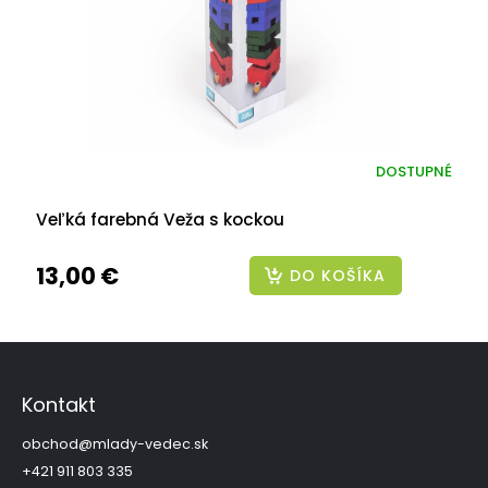
DOSTUPNÉ
Veľká farebná Veža s kockou
13,00 €
DO KOŠÍKA
Z
á
p
Kontakt
ä
t
obchod
@
mlady-vedec.sk
i
+421 911 803 335