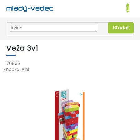
EUR
NÁKUPN
KOŠÍK
Hľadať
Prejsť
na
Veža 3v1
obsah
76865
Značka:
Albi