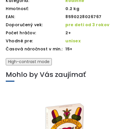
Kategória
:
Rodinné
Hmotnosť
:
0.2 kg
EAN
:
8590228026767
Doporučený vek
:
pre deti od 3 rokov
Počet hráčov
:
2+
Vhodné pre
:
unisex
Časová náročnost v min.
:
15+
High-contrast mode
Mohlo by Vás zaujímať