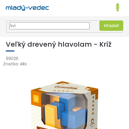
EUR
NÁKUPN
KOŠÍK
Hľadať
Prejsť
na
Veľký drevený hlavolam - Kríž
obsah
99026
Značka:
Albi