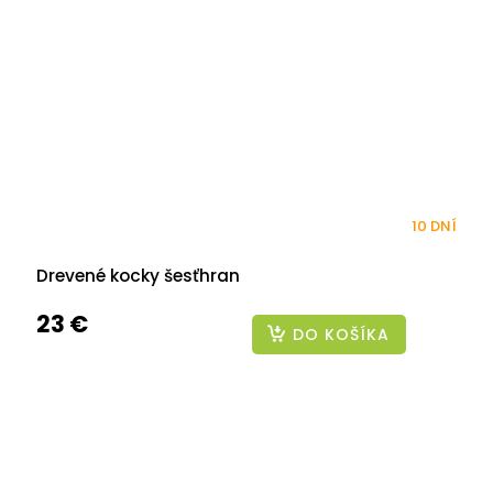
10 DNÍ
Drevené kocky šesťhran
23 €
DO KOŠÍKA