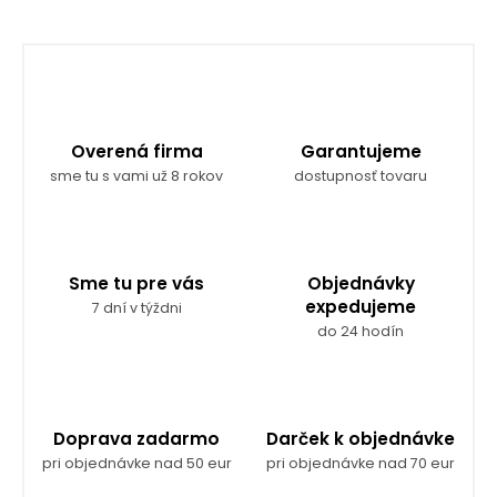
Overená firma
Garantujeme
sme tu s vami už 8 rokov
dostupnosť tovaru
Sme tu pre vás
Objednávky
expedujeme
7 dní v týždni
do 24 hodín
Doprava zadarmo
Darček k objednávke
pri objednávke nad 50 eur
pri objednávke nad 70 eur