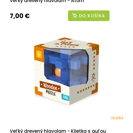
Veľký drevený hlavolam - Atóm
7,00 €
DO KOŠÍKA
10 DNÍ
Veľký drevený hlavolam - Klietka s guľou