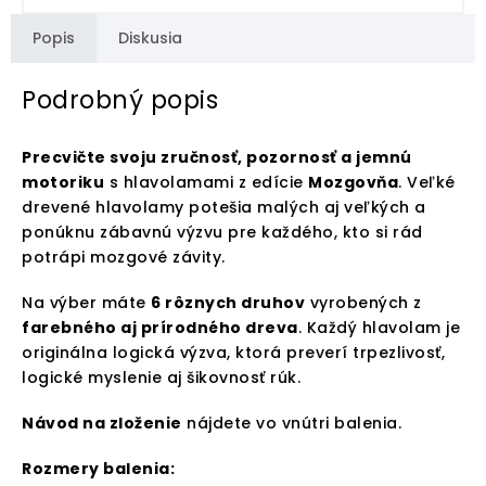
Popis
Diskusia
Podrobný popis
Precvičte svoju zručnosť, pozornosť a jemnú
motoriku
s hlavolamami z edície
Mozgovňa
. Veľké
drevené hlavolamy potešia malých aj veľkých a
ponúknu zábavnú výzvu pre každého, kto si rád
potrápi mozgové závity.
Na výber máte
6 rôznych druhov
vyrobených z
farebného aj prírodného dreva
. Každý hlavolam je
originálna logická výzva, ktorá preverí trpezlivosť,
logické myslenie aj šikovnosť rúk.
Návod na zloženie
nájdete vo vnútri balenia.
Rozmery balenia: