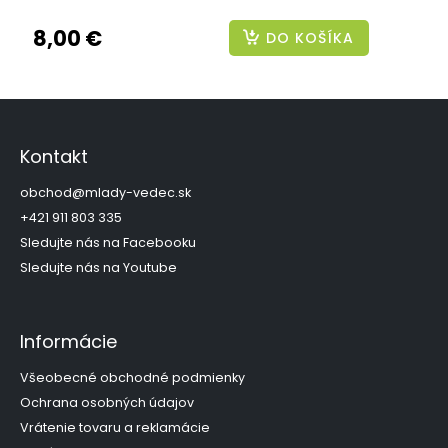
8,00 €
DO KOŠÍKA
Z
á
p
Kontakt
ä
t
obchod
@
mlady-vedec.sk
i
+421 911 803 335
e
Sledujte nás na Facebooku
Sledujte nás na Youtube
Informácie
Všeobecné obchodné podmienky
Ochrana osobných údajov
Vrátenie tovaru a reklamácie