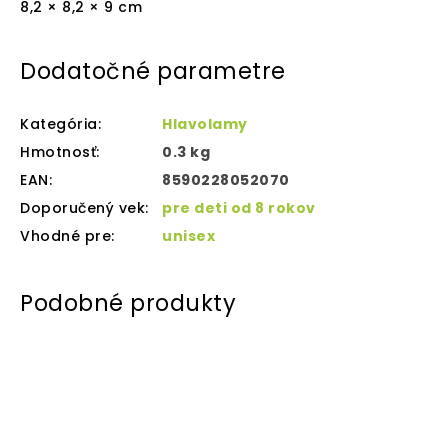
8,2 × 8,2 × 9 cm
Dodatočné parametre
Kategória
:
Hlavolamy
Hmotnosť
:
0.3 kg
EAN
:
8590228052070
Doporučený vek
:
pre deti od 8 rokov
Vhodné pre
:
unisex