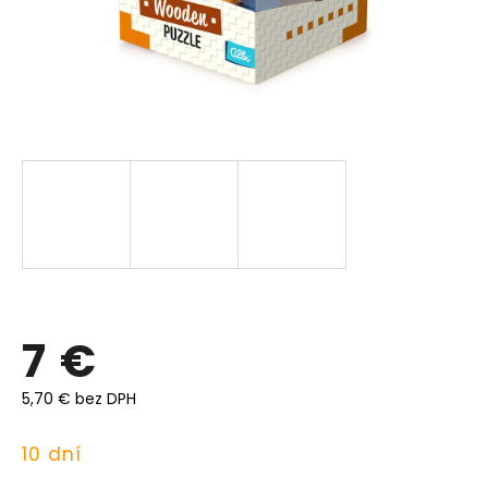
7 €
5,70 € bez DPH
Jednotková
10 dní
cena: