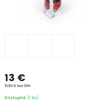
13 €
10,60 € bez DPH
Jednotková
Dostupné
(1 ks)
cena: