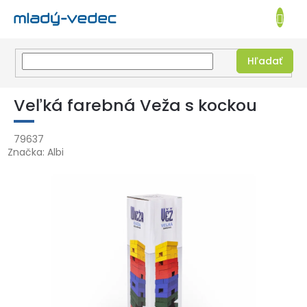
EUR
NÁKUPN
KOŠÍK
Hľadať
Prejsť
na
Veľká farebná Veža s kockou
obsah
79637
Značka:
Albi