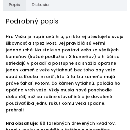
Popis
Diskusia
Podrobný popis
Hra Veža je napínavá hra, pri ktorej otestujete svoju
šikovnosť a trpezlivosť. Jej pravidlá sú veľmi
jednoduché: Na stole sa postaví veža zo všetkých
kameňov (každé podlažie z 3 kameňov) a hráči sa
striedajú v poradí a postupne sa snažia opatrne
jeden kameň z veže vytiahnuť, bez toho aby veža
spadla. Kocka im určí, ktorú farbu kameňa majú
práve ťahať. Potom, čo kámeň vytiahnú, položia ho
opäť na vrch veže. Vždy musia nové poschodie
dokončiť, než sa začne stavať iné a je dovolené
používať iba jednu ruku! Komu veža spadne,
prehral!
Hra obsahuje:
60 farebných drevených kvádrov,