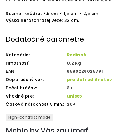
hraciu kocku a pravidlá v češtine a slovenčine.
Rozmer kvádra: 7,5 cm × 1,5 cm × 2,5 cm.
Výška nerozohratej veže: 32 cm.
Dodatočné parametre
Kategória
:
Rodinné
Hmotnosť
:
0.2 kg
EAN
:
8590228025791
Doporučený vek
:
pre deti od 6 rokov
Počet hráčov
:
2+
Vhodné pre
:
unisex
Časová náročnost v min.
:
20+
High-contrast mode
Mohlo by Vás zaujímať