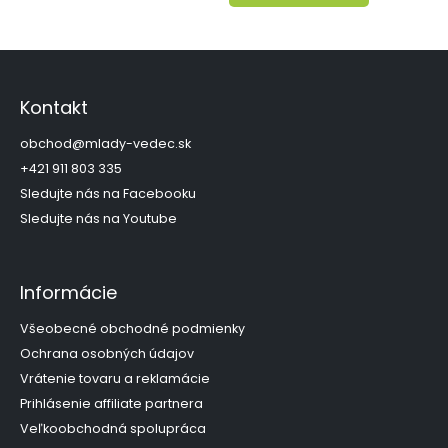
Z
á
p
Kontakt
ä
t
obchod
@
mlady-vedec.sk
i
+421 911 803 335
e
Sledujte nás na Facebooku
Sledujte nás na Youtube
Informácie
Všeobecné obchodné podmienky
Ochrana osobných údajov
Vrátenie tovaru a reklamácie
Prihlásenie affiliate partnera
Veľkoobchodná spolupráca