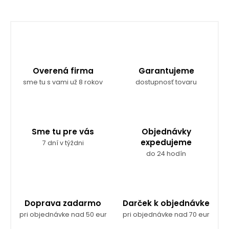
Overená firma
Garantujeme
sme tu s vami už 8 rokov
dostupnosť tovaru
Sme tu pre vás
Objednávky
expedujeme
7 dní v týždni
do 24 hodín
Doprava zadarmo
Darček k objednávke
pri objednávke nad 50 eur
pri objednávke nad 70 eur