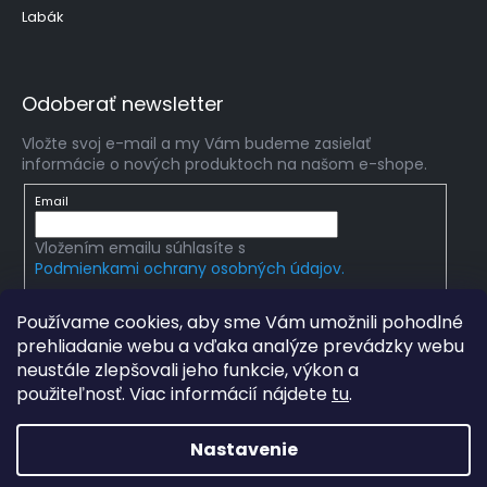
Labák
Odoberať newsletter
Vložte svoj e-mail a my Vám budeme zasielať
informácie o nových produktoch na našom e-shope.
Email
Vložením emailu súhlasíte s
Podmienkami ochrany osobných údajov.
PRIHLÁSIŤ SA
Používame cookies, aby sme Vám umožnili pohodlné
prehliadanie webu a vďaka analýze prevádzky webu
neustále zlepšovali jeho funkcie, výkon a
použiteľnosť. Viac informácií nájdete
tu
.
Copyright 2026
mlady-vedec.sk
. Všetky práva
vyhradené.
Upraviť nastavenie cookies
Nastavenie
Grafický návrh vytvořil a na Shoptet implementoval
Tomáš
Hlad
a
techka s.r.o.