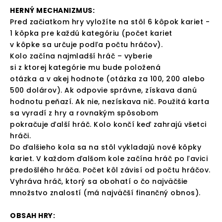
HERNÝ MECHANIZMUS:
Pred začiatkom hry vyložíte na stôl 6 kôpok kariet -
1 kôpka pre každú kategóriu (počet kariet
v kôpke sa určuje podľa počtu hráčov).
Kolo začína najmladší hráč – vyberie
si z ktorej kategórie mu bude položená
otázka a v akej hodnote (otázka za 100, 200 alebo
500 dolárov). Ak odpovie správne, získava danú
hodnotu peňazí. Ak nie, nezískava nič. Použitá karta
sa vyradí z hry a rovnakým spôsobom
pokračuje ďalší hráč. Kolo končí keď zahrajú všetci
hráči.
Do ďalšieho kola sa na stôl vykladajú nové kôpky
kariet. V každom ďalšom kole začína hráč po ľavici
predošlého hráča. Počet kôl závisí od počtu hráčov.
Vyhráva hráč, ktorý sa obohatí o čo najväčšie
množstvo znalostí (má najväčší finančný obnos).
OBSAH HRY: