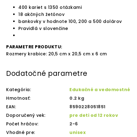
400 kariet s 1350 otázkami
18 akčných žetónov
bankovky v hodnote 100, 200 a 500 dolárov
Pravidlá v slovenčine
PARAMETRE PRODUKTU:
Rozmery krabice: 20,5 cm x 20,5 cm x 6 cm
Dodatočné parametre
Kategória
:
Edukačné a vedomostné
Hmotnosť
:
0.2 kg
EAN
:
8590228051851
Doporučený vek
:
pre deti od 12 rokov
Počet hráčov
:
2-6
Vhodné pre
:
unisex