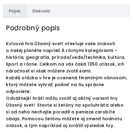
Popis
Diskusia
Podrobný popis
Kvízová hra Úžasný svet! otestuje vaše znalosti
o našej planéte naprieč 6 rôznymi kategóriami -
história, geografia, príroda/veda/technika, kultúra,
šport a rôzne. Celkom na vás čaká 1350 otázok, ich
náročnosť si však môžete zvoliť sami.
Každá otázka v hre je ocenená finančným obnosom,
ktorý môžete vyhrať, pokiaľ na ňu správne
odpoviete.
Odvážnejší hráči môžu zvoliť aj akčný variant hry
Úžasný svet!. Stavte si žetóny na spoluhráča alebo
si od neho nechajte poradiť a peniaze zarobíte
obaja. Pomocou žetónu môžete aj zmeniť hodnotu
otázok, a tým napríklad aj zvrátiť výsledok hry.