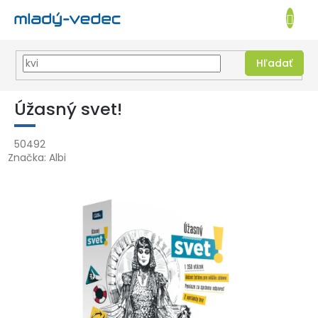
EUR
NÁKUPN
KOŠÍK
Hľadať
Prejsť
na
Úžasný svet!
obsah
50492
Značka:
Albi