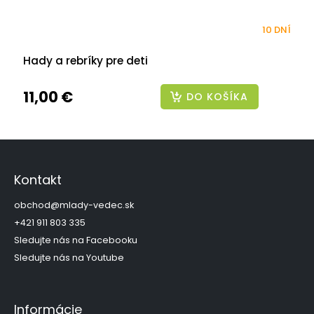
10 DNÍ
Hady a rebríky pre deti
11,00 €
DO KOŠÍKA
Z
á
p
Kontakt
ä
t
obchod
@
mlady-vedec.sk
i
+421 911 803 335
e
Sledujte nás na Facebooku
Sledujte nás na Youtube
Informácie