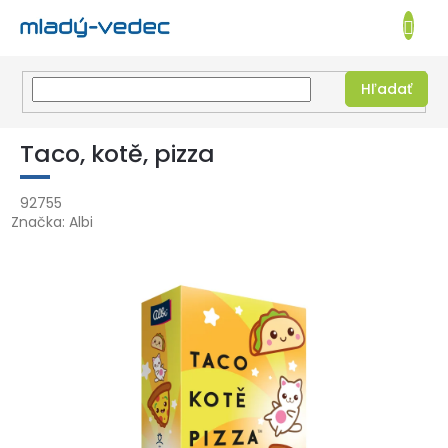
EUR
NÁKUPN
KOŠÍK
Hľadať
Prejsť
na
Taco, kotě, pizza
obsah
92755
Značka:
Albi