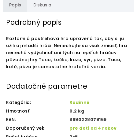
Popis
Diskusia
Podrobný popis
Roztomilá postrehová hra upravená tak, aby si ju
užili aj mladší hráči. Nenechajte sa však zmiasť, hra
nenechá vydýchnuť ani tých najlepších hráčov
pôvodnej hry Taco, kočka, koza, syr, pizza. Taco,
kotě, pizza je samostatne hrateľná verzia.
Dodatočné parametre
Kategória
:
Rodinné
Hmotnosť
:
0.2 kg
EAN
:
8590228079169
Doporučený vek
:
pre deti od 4 rokov
Počet hráčov
:
2-6