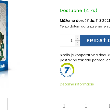
Jednotková
Dostupné
(4 ks)
cena:
Môžeme doručiť do:
11.8.202
Tento dátum garantujeme len p
PRIDAŤ 
Similo je kooperatívna deduk
postáv na základe pomoci od
Detailné informácie