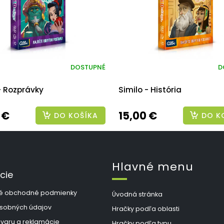
DOSTUPNÉ
D
- Rozprávky
Similo - História
 €
15,00 €
DO KOŠÍKA
DO K
Hlavné menu
cie
é obchodné podmienky
Úvodná stránka
sobných údajov
Hračky podľa oblasti
ovaru a reklamácie
Hračky podľa typu