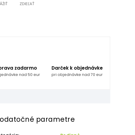
ÁŽIŤ
ZDIEĽAŤ
prava zadarmo
Darček k objednávke
bjednávke nad 50 eur
pri objednávke nad 70 eur
odatočné parametre