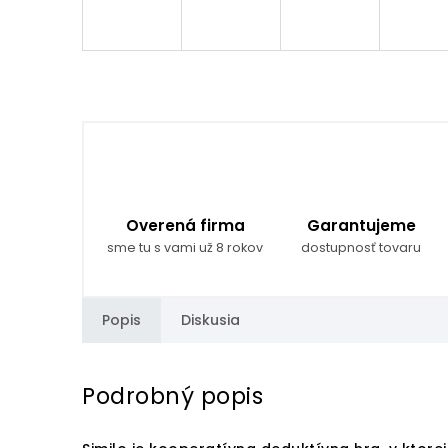
Overená firma
Garantujeme
sme tu s vami už 8 rokov
dostupnosť tovaru
Popis
Diskusia
Podrobný popis