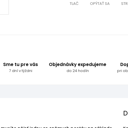
TLAČ
OPÝTAŤ SA
STR
Sme tu pre vás
Objednávky expedujeme
Do
7 dní v týždni
do 24 hodín
pri o
D