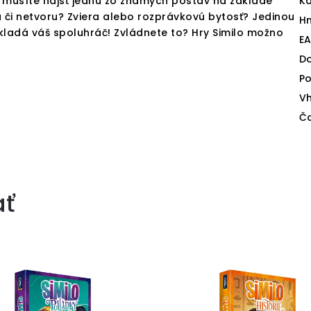
ej musíte nájsť jednu zo známych postáv na základe
Ka
 či netvoru? Zviera alebo rozprávkovú bytosť? Jedinou
H
ladá váš spoluhráč! Zvládnete to? Hry Similo možno
E
D
Po
V
Ča
ať