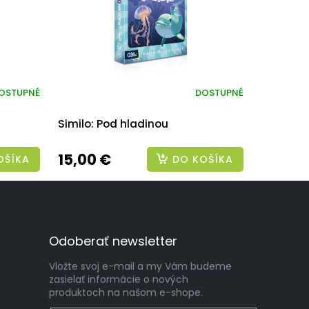
OSTUPNÉ
DOSTUPNÉ
Similo: Pod hladinou
15,00 €
OŠÍKA
DO KOŠÍKA
Odoberať newsletter
Vložte svoj e-mail a my Vám budeme
zasielať informácie o nových
produktoch na našom e-shope.