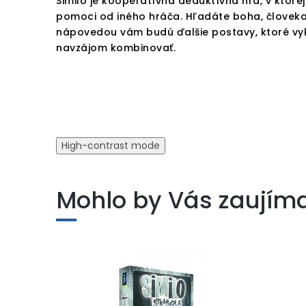
Similo je kooperatívna deduktívna hra, v ktor
pomoci od iného hráča. Hľadáte boha, človeka
nápovedou vám budú ďalšie postavy, ktoré vyk
navzájom kombinovať.
High-contrast mode
Mohlo by Vás zaujím