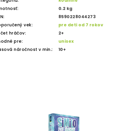
tegória
:
Rodinné
motnosť
:
0.2 kg
AN
:
8590228044273
oporučený vek
:
pre deti od 7 rokov
čet hráčov
:
2+
hodné pre
:
unisex
sová náročnost v min.
:
10+