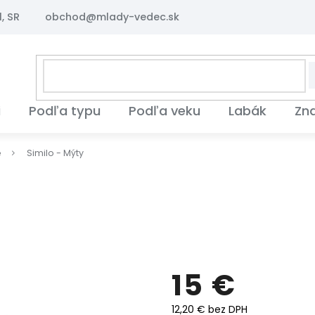
, SR
obchod@mlady-vedec.sk
i
Podľa typu
Podľa veku
Labák
Zn
é
Similo - Mýty
15 €
12,20 € bez DPH