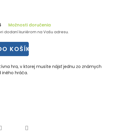
6
Možnosti doručenia
ri dodaní kuriérom na Vašu adresu.
DO KOŠÍKA
tívna hra, v ktorej musíte nájsť jednu zo známych
 iného hráča.