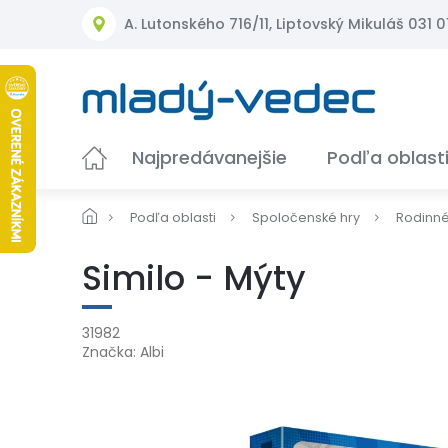
Prejsť
A. Lutonského 716/11, Liptovský Mikuláš 031 01
na
obsah
Najpredávanejšie
Podľa oblast
Podľa oblasti
Spoločenské hry
Rodinn
Similo - Mýty
31982
Značka:
Albi