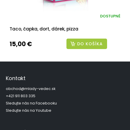
DOSTUPNÉ
Taco, čapka, dort, dárek, pizza
15,00 €
DO KOŠÍKA
Z
á
p
Kontakt
ä
t
obchod
@
mlady-vedec.sk
i
+421 911 803 335
e
Sledujte nás na Facebooku
Sledujte nás na Youtube