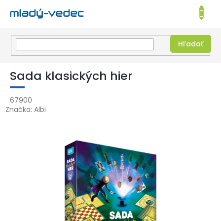
EUR
NÁKUPN
KOŠÍK
Hľadať
Prejsť
na
Sada klasických hier
obsah
67900
Značka:
Albi