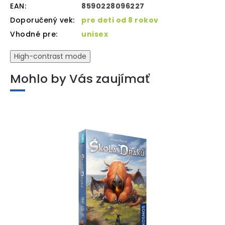
EAN
:
8590228096227
Doporučený vek
:
pre deti od 8 rokov
Vhodné pre
:
unisex
High-contrast mode
Mohlo by Vás zaujímať