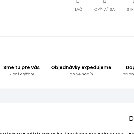
TLAČ
OPÝTAŤ SA
STR
Sme tu pre vás
Objednávky expedujeme
Do
7 dní v týždni
do 24 hodín
pri o
D