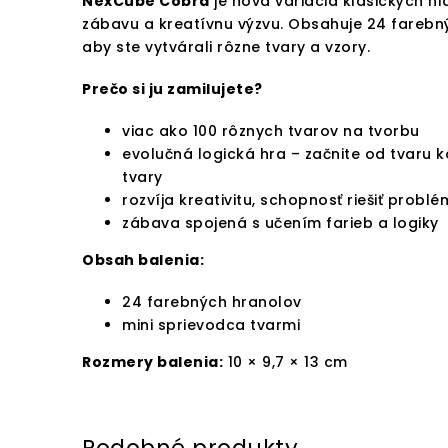
NexCube Cobra
je nová variácia klasických h
zábavu a kreatívnu výzvu. Obsahuje 24 farebn
aby ste vytvárali rôzne tvary a vzory.
Prečo si ju zamilujete?
viac ako 100 rôznych tvarov na tvorbu
evolučná logická hra – začnite od tvaru k
tvary
rozvíja kreativitu, schopnosť riešiť probl
zábava spojená s učením farieb a logiky
Obsah balenia:
24 farebných hranolov
mini sprievodca tvarmi
Rozmery balenia:
10 × 9,7 × 13 cm