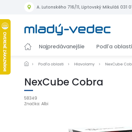
Prejsť
A. Lutonského 716/11, Liptovský Mikuláš 031 01
na
obsah
Najpredávanejšie
Podľa oblast
Podľa oblasti
Hlavolamy
NexCube Cob
NexCube Cobra
58349
Značka:
Albi