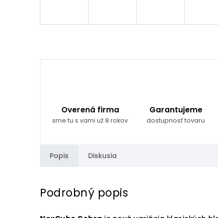
Overená firma
Garantujeme
sme tu s vami už 8 rokov
dostupnosť tovaru
Popis
Diskusia
Podrobný popis