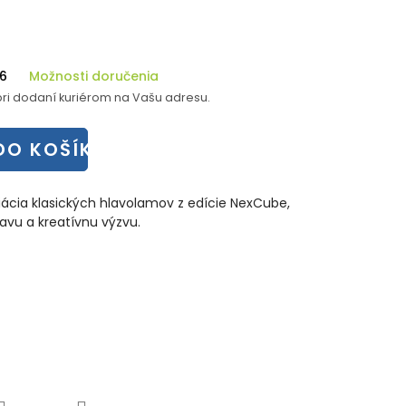
26
Možnosti doručenia
ri dodaní kuriérom na Vašu adresu.
DO KOŠÍKA
iácia klasických hlavolamov z edície NexCube,
avu a kreatívnu výzvu.