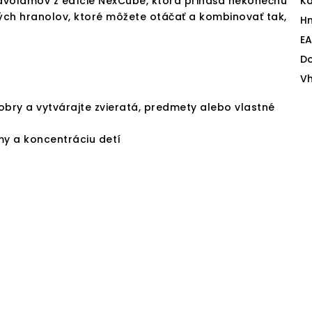
lavolamov z edície NexCube, ktorá prináša nekonečnú
Ka
ých hranolov, ktoré môžete otáčať a kombinovať tak,
H
E
D
V
obry a vytvárajte zvieratá, predmety alebo vlastné
émy a koncentráciu detí