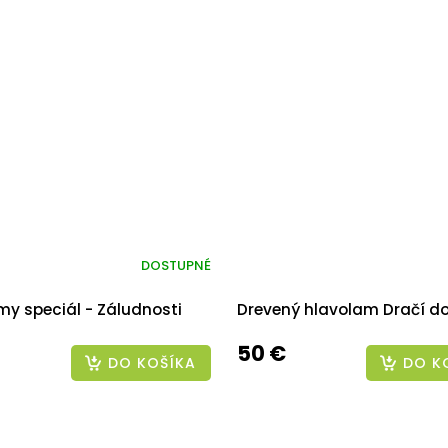
DOSTUPNÉ
my speciál - Záludnosti
Drevený hlavolam Dračí 
50 €
DO KOŠÍKA
DO K