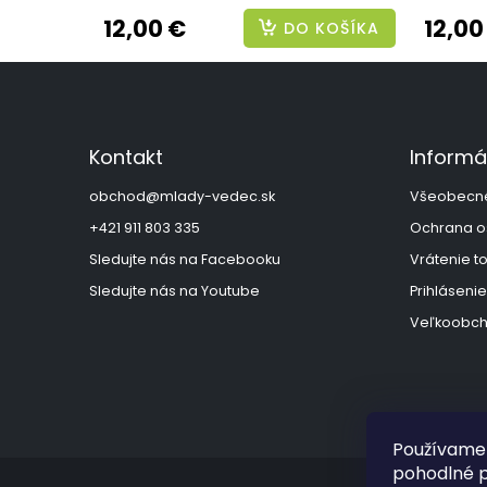
12,00 €
12,00
DO KOŠÍKA
Z
á
p
ä
Kontakt
Informá
t
i
obchod
@
mlady-vedec.sk
Všeobecn
e
+421 911 803 335
Ochrana o
Sledujte nás na Facebooku
Vrátenie t
Sledujte nás na Youtube
Prihlásenie
Veľkoobch
Používame 
pohodlné p