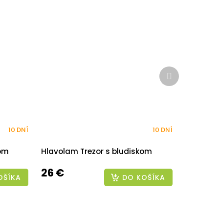
Ďalší
produkt
10 DNÍ
10 DNÍ
dom
Hlavolam Trezor s bludiskom
26 €
OŠÍKA
DO KOŠÍKA