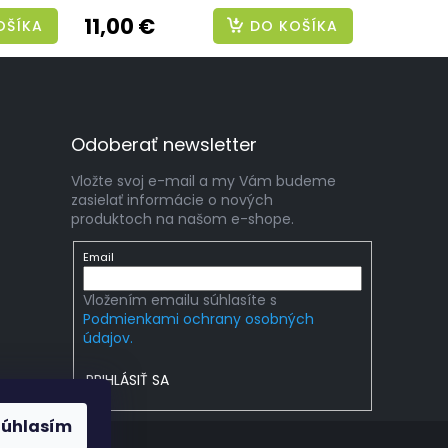
11,00 €
OŠÍKA
DO KOŠÍKA
Odoberať newsletter
Vložte svoj e-mail a my Vám budeme
zasielať informácie o nových
produktoch na našom e-shope.
Email
Vložením emailu súhlasíte s
Podmienkami ochrany osobných
údajov.
PRIHLÁSIŤ SA
Súhlasím