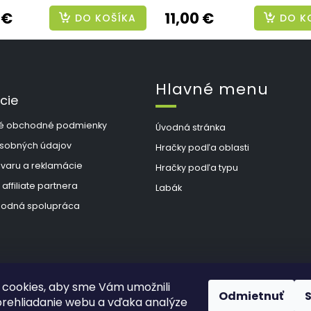
 €
11,00 €
DO KOŠÍKA
DO K
Hlavné menu
cie
é obchodné podmienky
Úvodná stránka
sobných údajov
Hračky podľa oblasti
ovaru a reklamácie
Hračky podľa typu
 affiliate partnera
Labák
odná spolupráca
cookies, aby sme Vám umožnili
Odmietnuť
rehliadanie webu a vďaka analýze