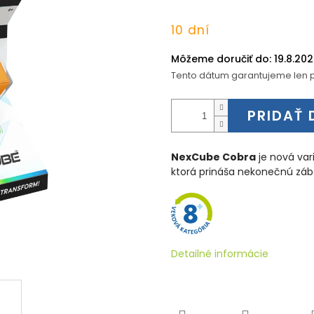
Jednotková
10 dní
cena:
Môžeme doručiť do:
19.8.20
Tento dátum garantujeme len p
PRIDAŤ 
NexCube Cobra
je nová var
ktorá prináša nekonečnú záb
Detailné informácie