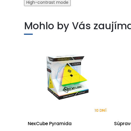
High-contrast mode
Mohlo by Vás zaujím
10 DNÍ
NexCube Pyramida
Súprav