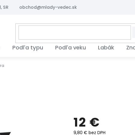
, SR
obchod@mlady-vedec.sk
i
Podľa typu
Podľa veku
Labák
Zn
ra
12 €
9,80 € bez DPH