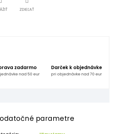
ÁŽIŤ
ZDIEĽAŤ
prava zadarmo
Darček k objednávke
bjednávke nad 50 eur
pri objednávke nad 70 eur
odatočné parametre