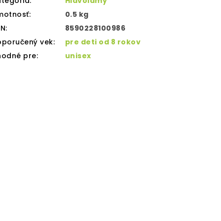
tegória
:
Hlavolamy
motnosť
:
0.5 kg
AN
:
8590228100986
oporučený vek
:
pre deti od 8 rokov
hodné pre
:
unisex