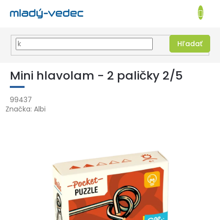
EUR
NÁKUPN
KOŠÍK
Hľadať
Prejsť
na
Mini hlavolam - 2 paličky 2/5
obsah
99437
Značka:
Albi