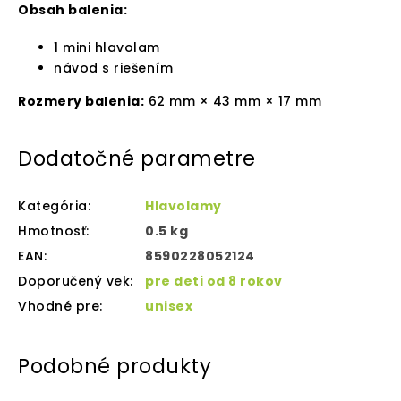
Obsah balenia:
1 mini hlavolam
návod s riešením
Rozmery balenia:
62 mm × 43 mm × 17 mm
Dodatočné parametre
Kategória
:
Hlavolamy
Hmotnosť
:
0.5 kg
EAN
:
8590228052124
Doporučený vek
:
pre deti od 8 rokov
Vhodné pre
:
unisex