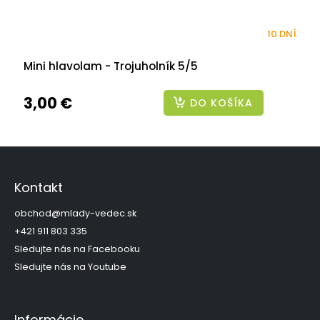
10 DNÍ
Mini hlavolam - Trojuholník 5/5
3,00 €
DO KOŠÍKA
Z
á
p
Kontakt
ä
t
obchod
@
mlady-vedec.sk
i
+421 911 803 335
e
Sledujte nás na Facebooku
Sledujte nás na Youtube
Informácie