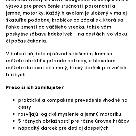
výzvou pre precvičenie zručnosti, pozornosti a
jemnej motoriky. Každý hlavolam je uložený v malej
škatuľke podobnej krabičke od zápaliek, ktorá sa
ľahko zmestí do väčšieho vrecka, takže vám
poskytne zábavu kdekoľvek – na cestách, vo vlaku
či počas čakania.
V balení nájdete aj návod s riešením, kam sa
môžete obrátiť v prípade potreby, a hlavolam
môžete darovať ako malý, hravý darček pre vašich
blízkych.
Prečo si ich zamilujete?
praktické a kompaktné prevedenie vhodné na
cesty
rozvíjajú logické myslenie a jemnú motoriku
5 rôznych obtiažností pre rôzne úrovne hráčov
nápaditý darček pre deti aj dospelých