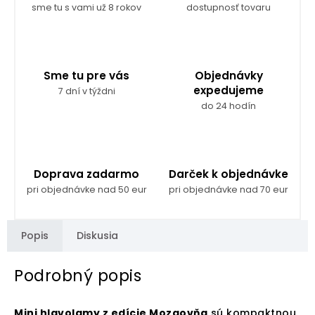
sme tu s vami už 8 rokov
dostupnosť tovaru
Sme tu pre vás
Objednávky
expedujeme
7 dní v týždni
do 24 hodín
Doprava zadarmo
Darček k objednávke
pri objednávke nad 50 eur
pri objednávke nad 70 eur
Popis
Diskusia
Podrobný popis
Mini hlavolamy z edície Mozgovňa
sú kompaktnou