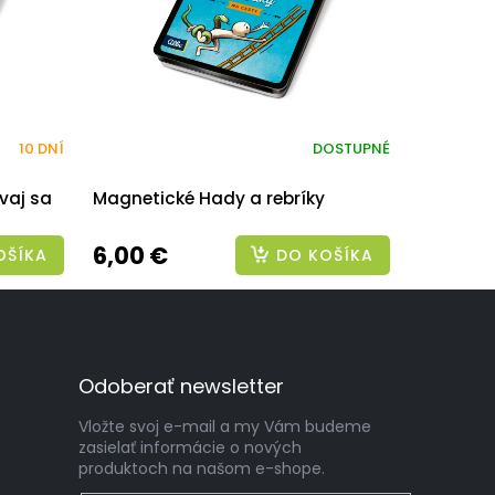
10 DNÍ
DOSTUPNÉ
vaj sa
Magnetické Hady a rebríky
6,00 €
OŠÍKA
DO KOŠÍKA
Odoberať newsletter
Vložte svoj e-mail a my Vám budeme
zasielať informácie o nových
produktoch na našom e-shope.