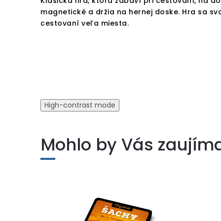
Klasická hra, ktorá zabaví pri cestovaní, na 
magnetické a držia na hernej doske. Hra sa sv
cestovaní veľa miesta.
High-contrast mode
Mohlo by Vás zaujím