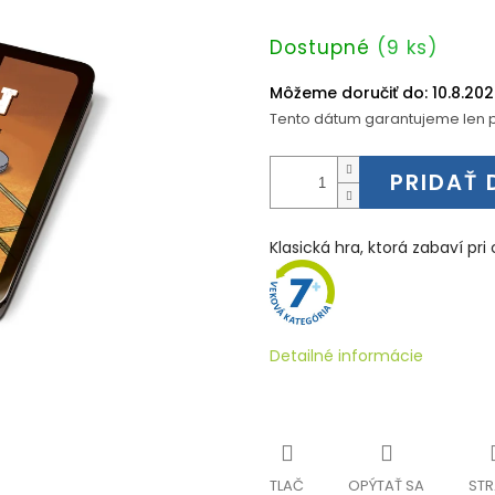
Jednotková
Dostupné
(9 ks)
cena:
Môžeme doručiť do:
10.8.20
Tento dátum garantujeme len p
PRIDAŤ 
Klasická hra, ktorá zabaví pr
Detailné informácie
TLAČ
OPÝTAŤ SA
STR