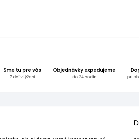
Sme tu pre vás
Objednávky expedujeme
Do
7 dní v týždni
do 24 hodín
pri o
D