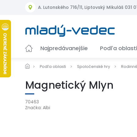
Prejsť
A. Lutonského 716/11, Liptovský Mikuláš 031 01
na
obsah
Najpredávanejšie
Podľa oblast
Podľa oblasti
Spoločenské hry
Rodinn
Magnetický Mlyn
70463
Značka:
Albi