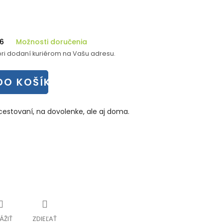
26
Možnosti doručenia
ri dodaní kuriérom na Vašu adresu.
DO KOŠÍKA
i cestovaní, na dovolenke, ale aj doma.
ÁŽIŤ
ZDIEĽAŤ