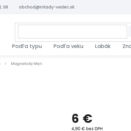
, SR
obchod@mlady-vedec.sk
i
Podľa typu
Podľa veku
Labák
Zn
é
Magnetický Mlyn
6 €
4,90 € bez DPH