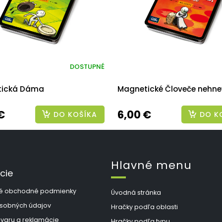
DOSTUPNÉ
tická Dáma
Magnetické Človeče nehne
€
6,00 €
DO KOŠÍKA
DO K
Hlavné menu
cie
é obchodné podmienky
Úvodná stránka
sobných údajov
Hračky podľa oblasti
ovaru a reklamácie
Hračky podľa typu