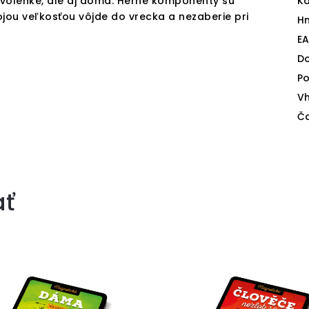
dovolenke, ale aj doma. Herné komponenty sú
Ka
ojou veľkosťou vôjde do vrecka a nezaberie pri
H
E
D
Po
V
Ča
ať