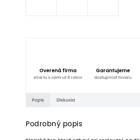
Overená firma
Garantujeme
sme tu s vami už 8 rokov
dostupnosť tovaru
Popis
Diskusia
Podrobný popis