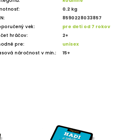
tegória
:
Rodinné
motnosť
:
0.2 kg
AN
:
8590228033857
oporučený vek
:
pre deti od 7 rokov
čet hráčov
:
2+
hodné pre
:
unisex
sová náročnost v min.
:
15+