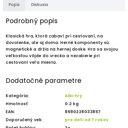
Popis
Diskusia
Podrobný popis
Klasická hra, ktorá zabaví pri cestovaní, na
dovolenke, ale aj doma. Herné komponenty sú
magnetické a držia na hernej doske. Hra sa svojou
veľkosťou vôjde do vrecka a nezaberie pri
cestovaní veľa miesta.
Dodatočné parametre
Kategória
:
Albi hry
Hmotnosť
:
0.2 kg
EAN
:
8590228033857
Doporučený vek
:
pre deti od 7 rokov
Počet hráčov
:
2+