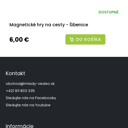
DOSTUPNÉ
Magnetické hry na cesty - Šibenice
6,00 €
DO KOŠÍKA
Z
á
p
Kontakt
ä
t
obchod
@
mlady-vedec.sk
i
+421 911 803 335
e
Sledujte nás na Facebooku
Sledujte nás na Youtube
Informácie