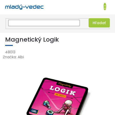
EUR
NÁKUPN
KOŠÍK
Hľadať
Prejsť
na
Magnetický Logik
obsah
48013
Značka:
Albi