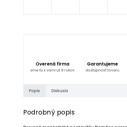
Overená firma
Garantujeme
sme tu s vami už 8 rokov
dostupnosť tovaru
Popis
Diskusia
Podrobný popis