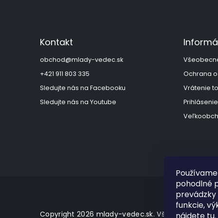
Z
á
p
ä
Kontakt
Informá
t
i
obchod
@
mlady-vedec.sk
Všeobecn
e
+421 911 803 335
Ochrana o
Sledujte nás na Facebooku
Vrátenie t
Sledujte nás na Youtube
Prihlásenie
Veľkoobch
Používame 
pohodlné p
prevádzky 
funkcie, vý
Copyright 2026
mlady-vedec.sk
. Všetky práva vy
nájdete
tu
.