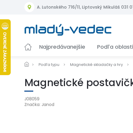
Prejsť
A. Lutonského 716/11, Liptovský Mikuláš 031 01
na
obsah
Najpredávanejšie
Podľa oblast
Podľa typu
Magnetické skladačky a hry
Magnetické postavičk
J08059
Značka:
Janod