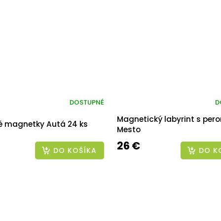
DOSTUPNÉ
D
Magnetický labyrint s per
é magnetky Autá 24 ks
Mesto
26 €
DO KOŠÍKA
DO K