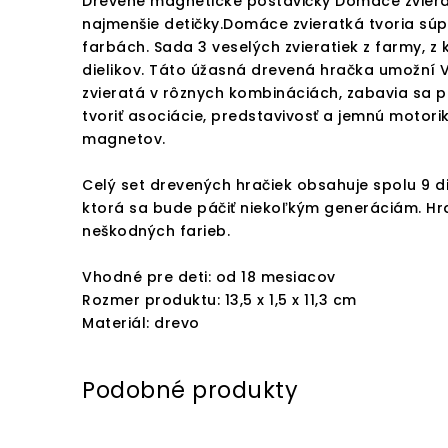
Drevené magnetické postavičky Domáce zviera
najmenšie detičky.Domáce zvieratká tvoria sú
farbách. Sada 3 veselých zvieratiek z farmy, 
dielikov. Táto úžasná drevená hračka umožní V
zvieratá v rôznych kombináciách, zabavia sa p
tvoriť asociácie, predstavivosť a jemnú moto
magnetov.
Celý set drevených hračiek obsahuje spolu 9 di
ktorá sa bude páčiť niekoľkým generáciám. Hra
neškodných farieb.
Vhodné pre deti: od 18 mesiacov
Rozmer produktu: 13,5 x 1,5 x 11,3 cm
Materiál: drevo