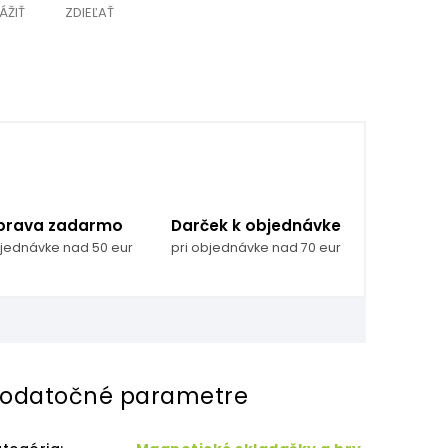
ÁŽIŤ
ZDIEĽAŤ
prava zadarmo
Darček k objednávke
bjednávke nad 50 eur
pri objednávke nad 70 eur
odatočné parametre