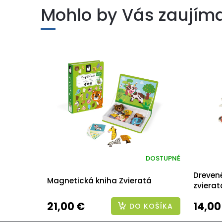
Mohlo by Vás zaujím
DOSTUPNÉ
Dreven
Magnetická kniha Zvieratá
zvierat
21,00 €
14,00
DO KOŠÍKA