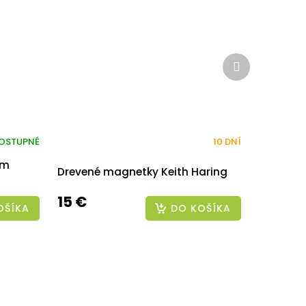
Ďalší
produkt
OSTUPNÉ
10 DNÍ
om
Drevené magnetky Keith Haring
15 €
OŠÍKA
DO KOŠÍKA