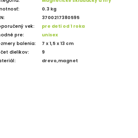
tegória
:
Magnetické skladačky a hry
motnosť
:
0.3 kg
AN
:
3700217380595
oporučený vek
:
pre deti od 1 roka
hodné pre
:
unisex
zmery balenia
:
7 x 1,5 x 13 cm
čet dielikov
:
9
teriál
:
drevo,magnet