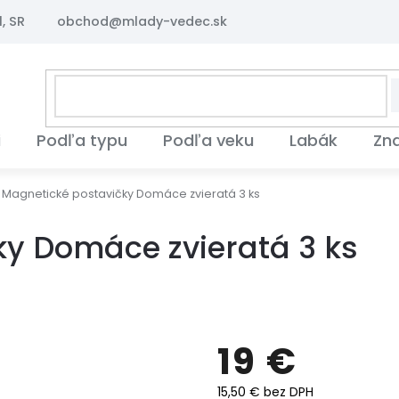
, SR
obchod@mlady-vedec.sk
i
Podľa typu
Podľa veku
Labák
Zn
Magnetické postavičky Domáce zvieratá 3 ks
y Domáce zvieratá 3 ks
19 €
15,50 € bez DPH