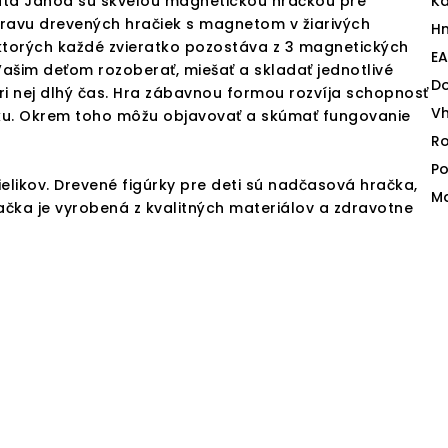
tá Janod sú skvelou magnetickou hračkou pre
Ka
pravu drevených hračiek s magnetom v žiarivých
H
z ktorých každé zvieratko pozostáva z 3 magnetických
E
ašim deťom rozoberať, miešať a skladať jednotlivé
D
ri nej dlhý čas. Hra zábavnou formou rozvíja schopnosť
V
riku. Okrem toho môžu objavovať a skúmať fungovanie
Ro
Po
elikov. Drevené figúrky pre deti sú nadčasová hračka,
Ma
čka je vyrobená z kvalitných materiálov a zdravotne