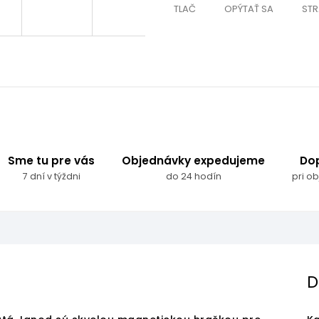
TLAČ
OPÝTAŤ SA
STR
Sme tu pre vás
Objednávky expedujeme
Do
7 dní v týždni
do 24 hodín
pri o
D