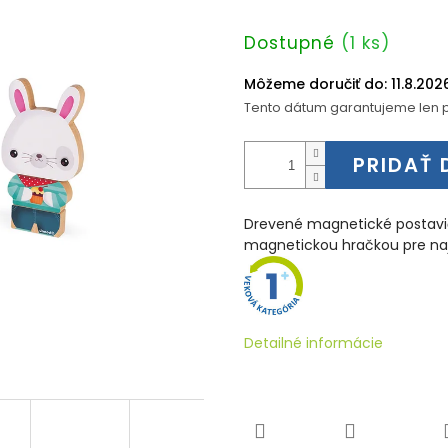
Jednotková
Dostupné
(1 ks)
cena:
Môžeme doručiť do:
11.8.202
Tento dátum garantujeme len p
PRIDAŤ 
Drevené magnetické postavi
magnetickou hračkou pre naj
Detailné informácie