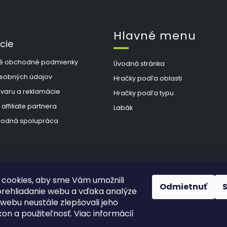
Hlavné menu
cie
é obchodné podmienky
Úvodná stránka
sobných údajov
Hračky podľa oblasti
ovaru a reklamácie
Hračky podľa typu
 affiliate partnera
Labák
odná spolupráca
cookies, aby sme Vám umožnili
Odmietnuť
rehliadanie webu a vďaka analýze
webu neustále zlepšovali jeho
kon a použiteľnosť. Viac informácií
hradené.
Upraviť nastavenie cookies