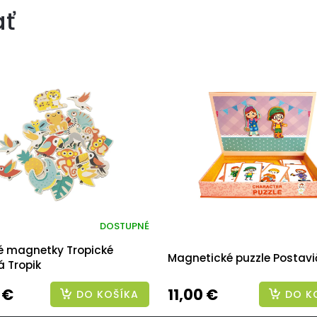
ať
DOSTUPNÉ
é magnetky Tropické
Magnetické puzzle Postavi
á Tropik
 €
11,00 €
DO KOŠÍKA
DO K