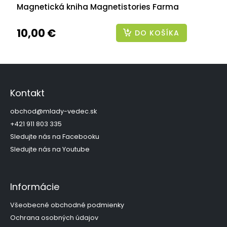
Magnetická kniha Magnetistories Farma
10,00 €
DO KOŠÍKA
Z
á
p
Kontakt
ä
t
obchod
@
mlady-vedec.sk
i
+421 911 803 335
e
Sledujte nás na Facebooku
Sledujte nás na Youtube
Informácie
Všeobecné obchodné podmienky
Ochrana osobných údajov