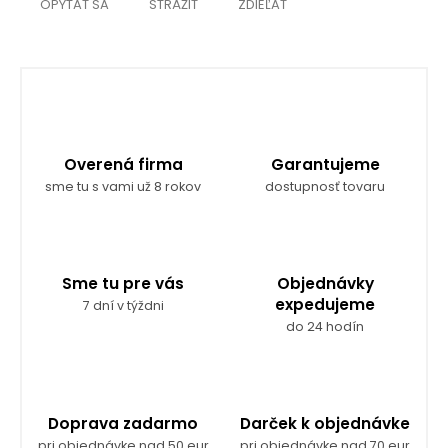
OPÝTAŤ SA
STRÁŽIŤ
ZDIEĽAŤ
Overená firma
Garantujeme
sme tu s vami už 8 rokov
dostupnosť tovaru
Sme tu pre vás
Objednávky
expedujeme
7 dní v týždni
do 24 hodín
Doprava zadarmo
Darček k objednávke
pri objednávke nad 50 eur
pri objednávke nad 70 eur