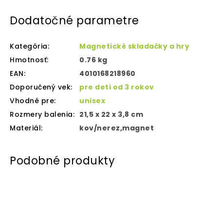
Dodatočné parametre
Kategória
:
Magnetické skladačky a hry
Hmotnosť
:
0.76 kg
EAN
:
4010168218960
Doporučený vek
:
pre deti od 3 rokov
Vhodné pre
:
unisex
Rozmery balenia
:
21,5 x 22 x 3,8 cm
Materiál
:
kov/nerez,magnet