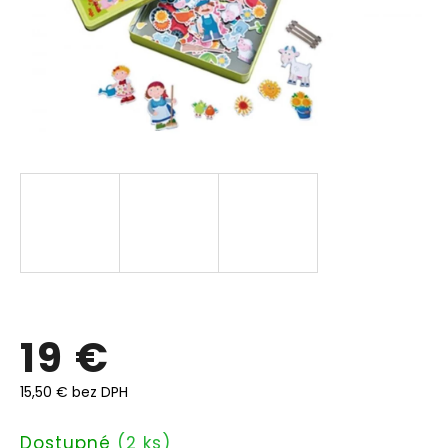
19 €
15,50 € bez DPH
Jednotková
Dostupné
(2 ks)