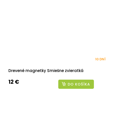
10 DNÍ
Drevené magnetky Smiešne zvieratká
12 €
DO KOŠÍKA