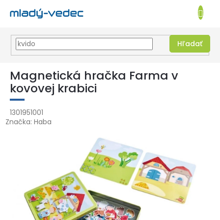
EUR
NÁKUPN
KOŠÍK
Hľadať
Prejsť
na
Magnetická hračka Farma v
obsah
kovovej krabici
1301951001
Značka:
Haba