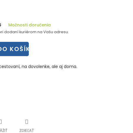
6
Možnosti doručenia
ri dodaní kuriérom na Vašu adresu.
DO KOŠÍKA
i cestovaní, na dovolenke, ale aj doma.
ÁŽIŤ
ZDIEĽAŤ