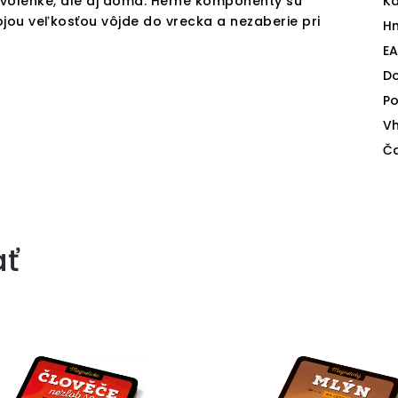
dovolenke, ale aj doma. Herné komponenty sú
Ka
ojou veľkosťou vôjde do vrecka a nezaberie pri
H
E
D
Po
V
Ča
ať