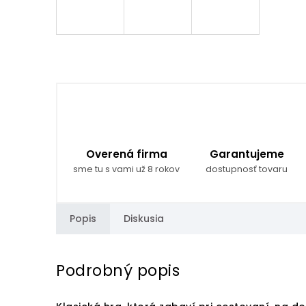
Overená firma
Garantujeme
sme tu s vami už 8 rokov
dostupnosť tovaru
Popis
Diskusia
Podrobný popis