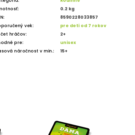
tegória
:
Rodinné
motnosť
:
0.2 kg
AN
:
8590228033857
oporučený vek
:
pre deti od 7 rokov
čet hráčov
:
2+
hodné pre
:
unisex
sová náročnost v min.
:
15+