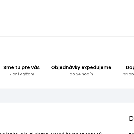
Sme tu pre vás
Objednávky expedujeme
Do
7 dní v týždni
do 24 hodín
pri o
D