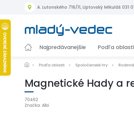
Prejsť
A. Lutonského 716/11, Liptovský Mikuláš 031 01
na
obsah
Najpredávanejšie
Podľa oblast
Podľa oblasti
Spoločenské hry
Rodinn
Magnetické Hady a r
70462
Značka:
Albi