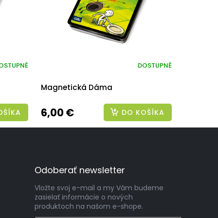
OSTUPNÉ
DOSTUPNÉ
Magnetická Dáma
6,00 €
OŠÍKA
DO KOŠÍKA
Odoberať newsletter
Vložte svoj e-mail a my Vám budeme
zasielať informácie o nových
produktoch na našom e-shope.