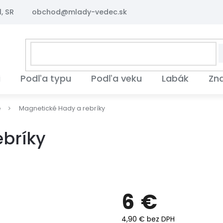
, SR
obchod@mlady-vedec.sk
i
Podľa typu
Podľa veku
Labák
Zn
é
Magnetické Hady a rebríky
ebríky
6 €
4,90 € bez DPH