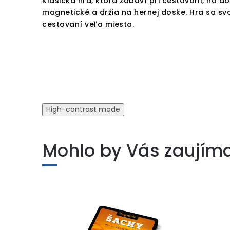
Klasická hra, ktorá zabaví pri cestovaní, na 
magnetické a držia na hernej doske. Hra sa sv
cestovaní veľa miesta.
High-contrast mode
Mohlo by Vás zaujím