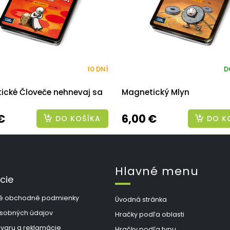
10 DNÍ
D
ické Človeče nehnevaj sa
Magnetický Mlyn
€
6,00 €
DO KOŠÍKA
DO K
Hlavné menu
cie
é obchodné podmienky
Úvodná stránka
sobných údajov
Hračky podľa oblasti
ovaru a reklamácie
Hračky podľa typu