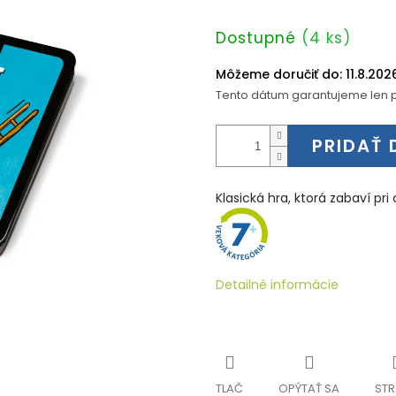
Jednotková
Dostupné
(4 ks)
cena:
Môžeme doručiť do:
11.8.202
Tento dátum garantujeme len p
PRIDAŤ 
Klasická hra, ktorá zabaví pr
Detailné informácie
TLAČ
OPÝTAŤ SA
STR