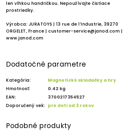
len vlhkou handričkou. Nepoužívajte čistiace
prostriedky.
Výrobca: JURATOYS | 13 rue de l’Industrie, 39270
ORGELET, France | customer-service@janod.com |
www.janod.com
Dodatočné parametre
Kategória
:
Magnetické skladačky a hry
Hmotnosť
:
0.42 kg
EAN
:
3700217354527
Doporučený vek
:
pre deti od 3 rokov