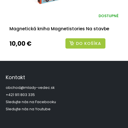
DOSTUPNÉ
Magnetická kniha Magnetistories Na stavbe
10,00 €
DO KOŠÍKA
Z
á
p
Kontakt
ä
t
obchod
@
mlady-vedec.sk
i
+421 911 803 335
e
Sledujte nás na Facebooku
Sledujte nás na Youtube