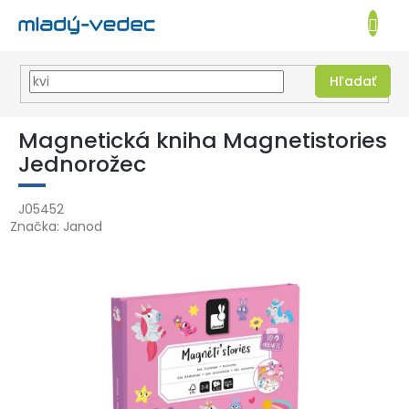
EUR
NÁKUPN
KOŠÍK
Hľadať
Prejsť
na
Magnetická kniha Magnetistories
obsah
Jednorožec
J05452
Značka:
Janod