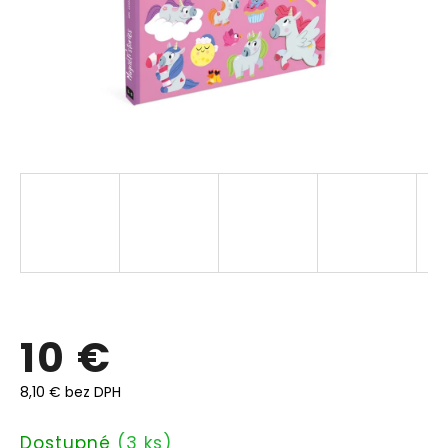
10 €
8,10 € bez DPH
Jednotková
Dostupné
(3 ks)