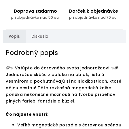
Doprava zadarmo
Darček k objednávke
pri objednávke nad 50 eur
pri objednávke nad 70 eur
Popis
Diskusia
Podrobný popis
🌈✨ Vstúpte do čarovného sveta jednorožcov! ✨🌈
Jednorožce skáču z oblaku na oblak, lietajú
vesmírom a pochutnávajú si na sladkostiach, ktoré
nájdu cestou! Táto rozkošná magnetická kniha
ponúka nekonečné možnosti na tvorbu príbehov
plných farieb, fantázie a kúziel.
Čo nájdete vnútri:
Veľké magnetické pozadie s čarovnou scénou