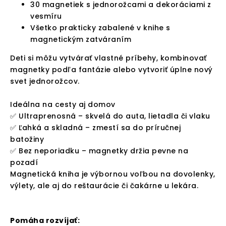
30 magnetiek s jednorožcami a dekoráciami z
vesmíru
Všetko prakticky zabalené v knihe s
magnetickým zatváraním
Deti si môžu vytvárať vlastné príbehy, kombinovať
magnetky podľa fantázie alebo vytvoriť úplne nový
svet jednorožcov.
Ideálna na cesty aj domov
✅ Ultraprenosná – skvelá do auta, lietadla či vlaku
✅ Ľahká a skladná – zmestí sa do príručnej
batožiny
✅ Bez neporiadku – magnetky držia pevne na
pozadí
Magnetická kniha je výbornou voľbou na dovolenky,
výlety, ale aj do reštaurácie či čakárne u lekára.
Pomáha rozvíjať: