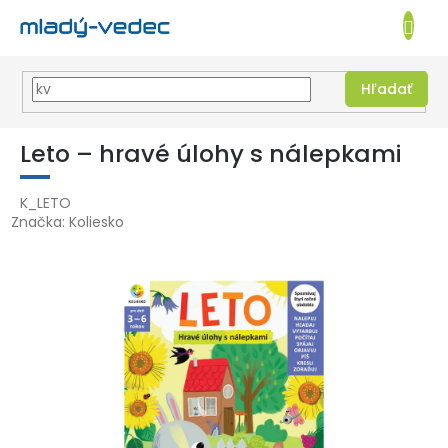
EUR
NÁKUPN
KOŠÍK
Hľadať
Prejsť
na
Leto – hravé úlohy s nálepkami
obsah
K_LETO
Značka:
Koliesko