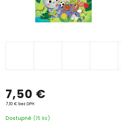
7,50 €
7,10 € bez DPH
Jednotková
Dostupné
(15 ks)
cena: