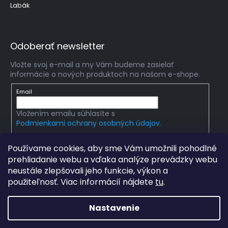
Labák
Odoberať newsletter
Vložte svoj e-mail a my Vám budeme zasielať
informácie o nových produktoch na našom e-shope.
Email
Vložením emailu súhlasíte s
Podmienkami ochrany osobných údajov.
PRIHLÁSIŤ SA
Používame cookies, aby sme Vám umožnili pohodlné
prehliadanie webu a vďaka analýze prevádzky webu
neustále zlepšovali jeho funkcie, výkon a
použiteľnosť. Viac informácií nájdete
tu
.
Copyright 2026
mlady-vedec.sk
. Všetky práva
vyhradené.
Upraviť nastavenie cookies
Nastavenie
Grafický návrh vytvořil a na Shoptet implementoval
Tomáš
Hlad
a
techka s.r.o.