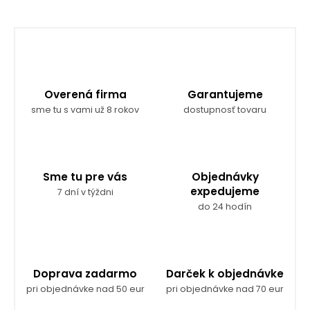
Overená firma
Garantujeme
sme tu s vami už 8 rokov
dostupnosť tovaru
Sme tu pre vás
Objednávky
expedujeme
7 dní v týždni
do 24 hodín
Doprava zadarmo
Darček k objednávke
pri objednávke nad 50 eur
pri objednávke nad 70 eur