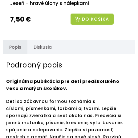
Jeseň – hravé úlohy s nálepkami
7,50 €
DO KOŠÍKA
Popis
Diskusia
Podrobný popis
Originálna publikácia pre deti predškolského
veku a malých školákov.
Deti sa zábavnou formou zoznámia s
číslami, písmenkami, farbami aj tvarmi. Lepšie
spoznajú zvieratká a svet okolo nás. Precvičia si
jemnú motoriku, písanie, kreslenie, vyfarbovanie,
spájanie a nalepovanie. Zlepšia si pozornosť,
postreh a pamäť. Naučia sa nové slová. Rozvinú