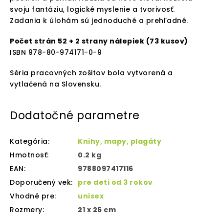
svoju fantáziu, logické myslenie a tvorivosť.
Zadania k úlohám sú jednoduché a prehľadné.
Počet strán 52 + 2 strany nálepiek (73 kusov)
ISBN 978-80-974171-0-9
Séria pracovných zošitov bola vytvorená a
vytlačená na Slovensku.
Dodatočné parametre
Kategória
:
Knihy, mapy, plagáty
Hmotnosť
:
0.2 kg
EAN
:
9788097417116
Doporučený vek
:
pre deti od 3 rokov
Vhodné pre
:
unisex
Rozmery
:
21 x 26 cm