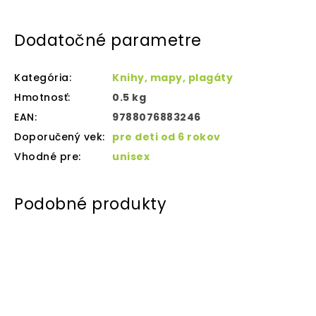
Dodatočné parametre
Kategória
:
Knihy, mapy, plagáty
Hmotnosť
:
0.5 kg
EAN
:
9788076883246
Doporučený vek
:
pre deti od 6 rokov
Vhodné pre
:
unisex