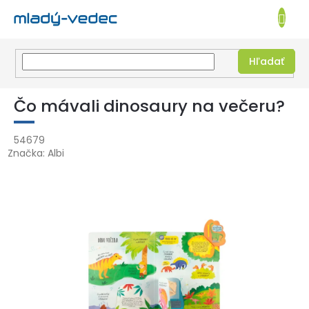
EUR
NÁKUPN
KOŠÍK
Hľadať
Prejsť
na
Čo mávali dinosaury na večeru?
obsah
54679
Značka:
Albi