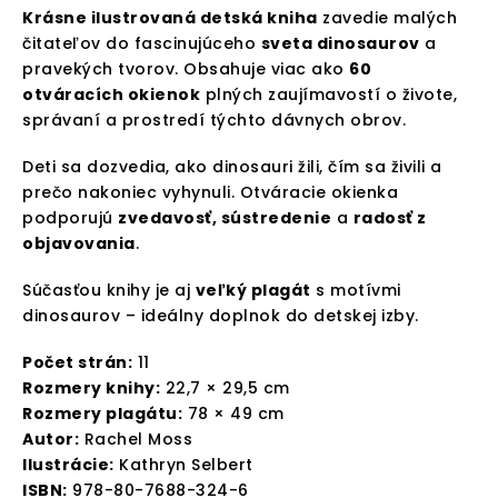
Krásne ilustrovaná detská kniha
zavedie malých
čitateľov do fascinujúceho
sveta dinosaurov
a
pravekých tvorov. Obsahuje viac ako
60
otváracích okienok
plných zaujímavostí o živote,
správaní a prostredí týchto dávnych obrov.
Deti sa dozvedia, ako dinosauri žili, čím sa živili a
prečo nakoniec vyhynuli. Otváracie okienka
podporujú
zvedavosť, sústredenie
a
radosť z
objavovania
.
Súčasťou knihy je aj
veľký plagát
s motívmi
dinosaurov – ideálny doplnok do detskej izby.
Počet strán:
11
Rozmery knihy:
22,7 × 29,5 cm
Rozmery plagátu:
78 × 49 cm
Autor:
Rachel Moss
Ilustrácie:
Kathryn Selbert
ISBN:
978-80-7688-324-6