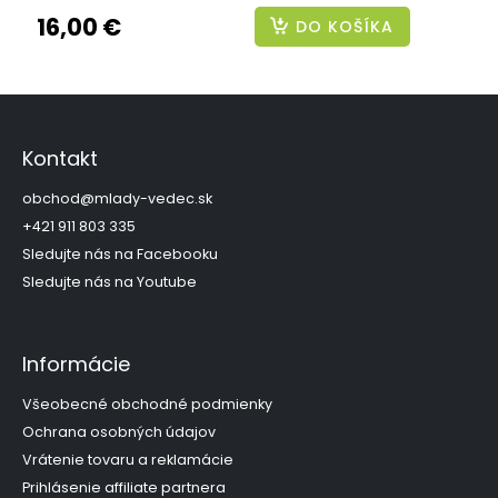
16,00 €
DO KOŠÍKA
Z
á
p
Kontakt
ä
t
obchod
@
mlady-vedec.sk
i
+421 911 803 335
e
Sledujte nás na Facebooku
Sledujte nás na Youtube
Informácie
Všeobecné obchodné podmienky
Ochrana osobných údajov
Vrátenie tovaru a reklamácie
Prihlásenie affiliate partnera