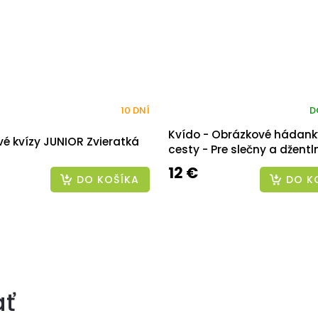
10 DNÍ
D
Kvído - Obrázkové hádank
é kvízy JUNIOR Zvieratká
cesty - Pre slečny a džent
12 €
DO KOŠÍKA
DO K
ať