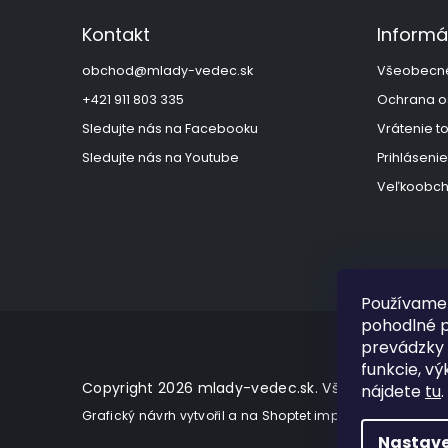
p
ä
Kontakt
Informá
t
i
obchod
@
mlady-vedec.sk
Všeobecn
e
+421 911 803 335
Ochrana o
Sledujte nás na Facebooku
Vrátenie t
Sledujte nás na Youtube
Prihlásenie
Veľkoobch
Používame 
pohodlné p
prevádzky 
funkcie, vý
Copyright 2026
mlady-vedec.sk
. Všetky práva vy
nájdete
tu
.
Grafický návrh vytvořil a na Shoptet implementoval
Tomá
Nastave