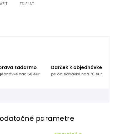
ÁŽIŤ
ZDIEĽAŤ
prava zadarmo
Darček k objednávke
bjednávke nad 50 eur
pri objednávke nad 70 eur
odatočné parametre