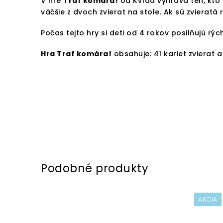
V hre
Traf komára!
od Kvída vyhráva ten, kt
väčšie z dvoch zvierat na stole. Ak sú zvieratá
Počas tejto hry si deti od 4 rokov posilňujú rý
Hra Traf komára!
obsahuje: 41 kariet zvierat a 
AKCIA