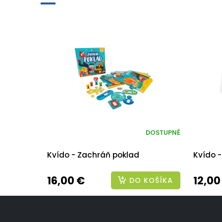
DOSTUPNÉ
Kvído - Zachráň poklad
Kvído -
16,00 €
12,00
DO KOŠÍKA
Z
á