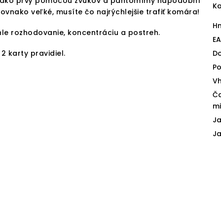
o ako prvý pomocou zvukov a pantomímy napodobní
Ka
 rovnako veľké, musíte čo najrýchlejšie trafiť komára!
H
chle rozhodovanie, koncentráciu a postreh.
E
2 karty pravidiel.
D
Po
V
Č
mi
Ja
J