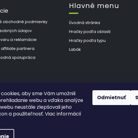
Hlavné menu
cie
é obchodné podmienky
Úvodná stránka
sobných údajov
Hračky podľa oblasti
ovaru a reklamácie
Hračky podľa typu
 affiliate partnera
Labák
odná spolupráca
cookies, aby sme Vám umožnili
Odmietnuť
rehliadanie webu a vďaka analýze
webu neustále zlepšovali jeho
kon a použiteľnosť. Viac informácií
hradené.
Upraviť nastavenie cookies
š Hlad
a
techka s.r.o.
nie