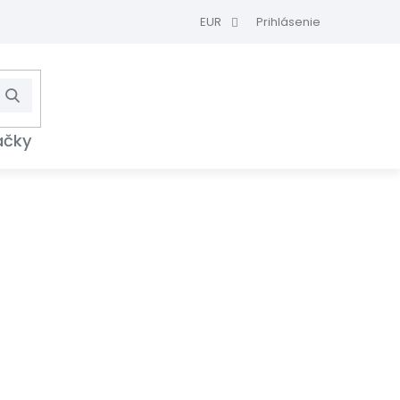
EUR
Prihlásenie
Hľadať
NÁKUPNÝ
KOŠÍK
ačky