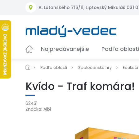
Prejsť
A. Lutonského 716/11, Liptovský Mikuláš 031 01
na
obsah
Najpredávanejšie
Podľa oblast
Podľa oblasti
Spoločenské hry
Edukač
Kvído - Traf komára!
62431
Značka:
Albi