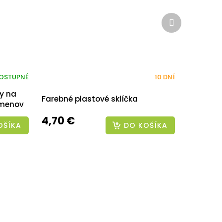
Ďalší
produkt
OSTUPNÉ
10 DNÍ
y na
Farebné plastové sklíčka
lmenov
4,70 €
OŠÍKA
DO KOŠÍKA