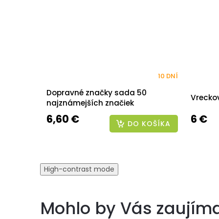
10 DNÍ
Dopravné značky sada 50
Vreckov
najznámejších značiek
6,60 €
6 €
DO KOŠÍKA
High-contrast mode
Mohlo by Vás zaujím