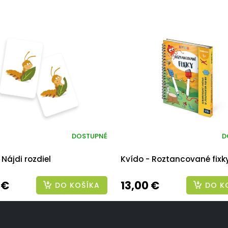
DOSTUPNÉ
D
 Nájdi rozdiel
Kvído - Roztancované fixk
 €
13,00 €
DO KOŠÍKA
DO K