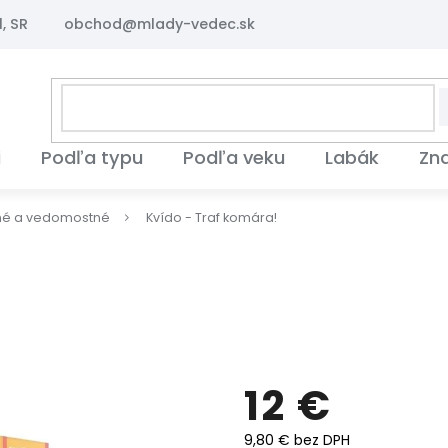
, SR
obchod@mlady-vedec.sk
i
Podľa typu
Podľa veku
Labák
Zn
né a vedomostné
Kvído - Traf komára!
12 €
9,80 € bez DPH