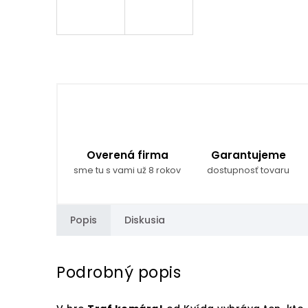
Overená firma
Garantujeme
sme tu s vami už 8 rokov
dostupnosť tovaru
Popis
Diskusia
Podrobný popis