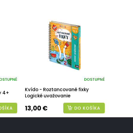
OSTUPNÉ
DOSTUPNÉ
Kvído - Roztancované fixky
y 4+
Logické uvažovanie
13,00 €
OŠÍKA
DO KOŠÍKA