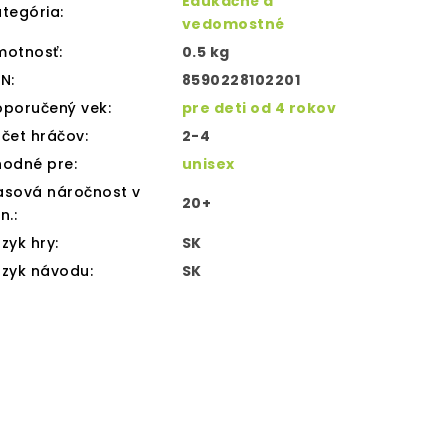
Edukačné a
tegória
:
vedomostné
motnosť
:
0.5 kg
AN
:
8590228102201
oporučený vek
:
pre deti od 4 rokov
čet hráčov
:
2-4
hodné pre
:
unisex
asová náročnost v
20+
n.
:
zyk hry
:
SK
azyk návodu
:
SK