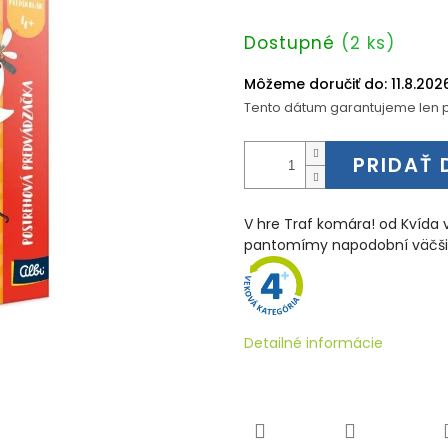
Jednotková
Dostupné
(2 ks)
cena:
Môžeme doručiť do:
11.8.202
Tento dátum garantujeme len p
PRIDAŤ 
V hre Traf komára! od Kvída
pantomímy napodobní väčšie 
Detailné informácie