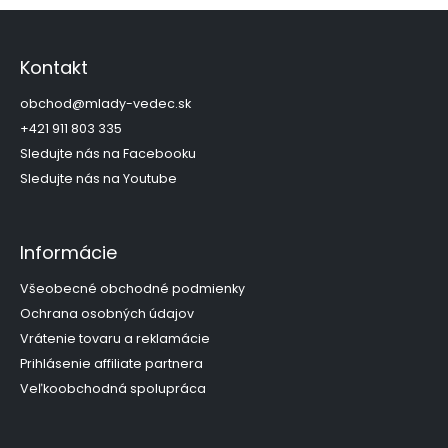
Z
á
p
Kontakt
ä
t
obchod
@
mlady-vedec.sk
i
+421 911 803 335
e
Sledujte nás na Facebooku
Sledujte nás na Youtube
Informácie
Všeobecné obchodné podmienky
Ochrana osobných údajov
Vrátenie tovaru a reklamácie
Prihlásenie affiliate partnera
Veľkoobchodná spolupráca