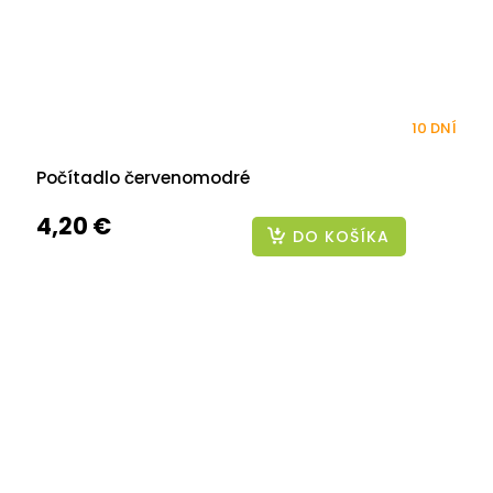
10 DNÍ
Počítadlo červenomodré
4,20 €
DO KOŠÍKA