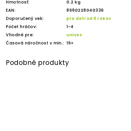
Hmotnosť
:
0.2 kg
EAN
:
8590228040336
Doporučený vek
:
pre deti od 6 rokov
Počet hráčov
:
1-4
Vhodné pre
:
unisex
Časová náročnost v min.
:
15+