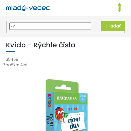
EUR
NÁKUPN
KOŠÍK
Hľadať
Prejsť
na
Kvído - Rýchle čísla
obsah
35459
Značka:
Albi