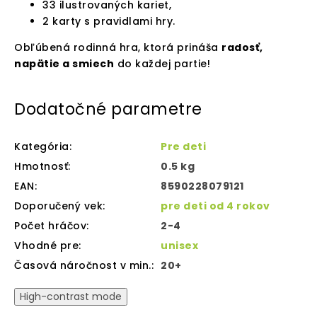
33 ilustrovaných kariet,
2 karty s pravidlami hry.
Obľúbená rodinná hra, ktorá prináša
radosť,
napätie a smiech
do každej partie!
Dodatočné parametre
Kategória
:
Pre deti
Hmotnosť
:
0.5 kg
EAN
:
8590228079121
Doporučený vek
:
pre deti od 4 rokov
Počet hráčov
:
2-4
Vhodné pre
:
unisex
Časová náročnost v min.
:
20+
High-contrast mode