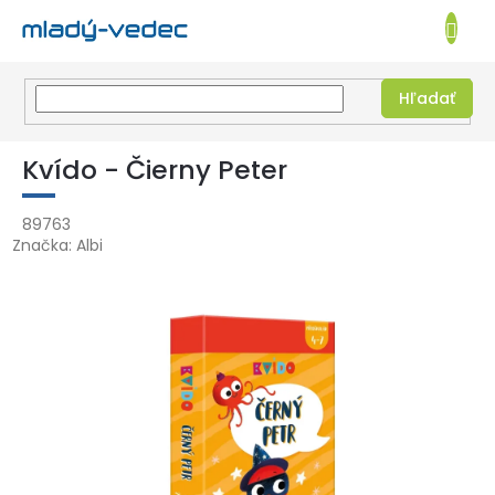
EUR
NÁKUPN
KOŠÍK
Hľadať
Prejsť
na
Kvído - Čierny Peter
obsah
89763
Značka:
Albi