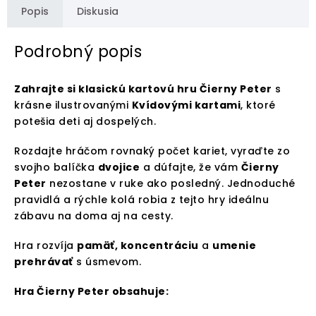
Popis
Diskusia
Podrobný popis
Zahrajte si klasickú kartovú hru Čierny Peter
s
krásne ilustrovanými
Kvídovými kartami
, ktoré
potešia deti aj dospelých.
Rozdajte hráčom rovnaký počet kariet, vyraďte zo
svojho balíčka
dvojice
a dúfajte, že vám
Čierny
Peter
nezostane v ruke ako posledný. Jednoduché
pravidlá a rýchle kolá robia z tejto hry ideálnu
zábavu na doma aj na cesty.
Hra rozvíja
pamäť, koncentráciu
a
umenie
prehrávať
s úsmevom.
Hra Čierny Peter obsahuje: