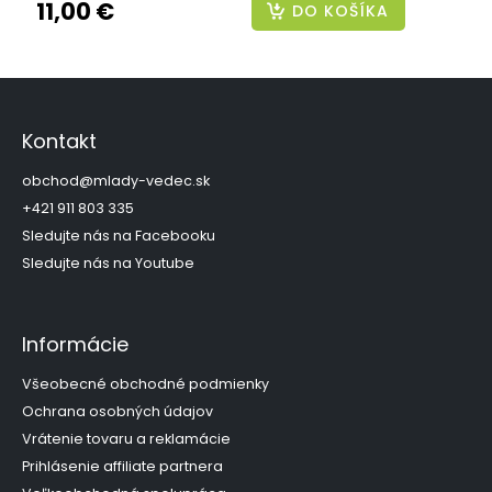
11,00 €
DO KOŠÍKA
Z
á
p
Kontakt
ä
t
obchod
@
mlady-vedec.sk
i
+421 911 803 335
e
Sledujte nás na Facebooku
Sledujte nás na Youtube
Informácie
Všeobecné obchodné podmienky
Ochrana osobných údajov
Vrátenie tovaru a reklamácie
Prihlásenie affiliate partnera