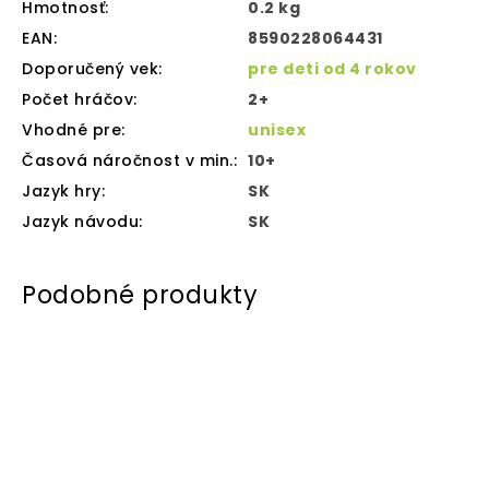
Hmotnosť
:
0.2 kg
EAN
:
8590228064431
Doporučený vek
:
pre deti od 4 rokov
Počet hráčov
:
2+
Vhodné pre
:
unisex
Časová náročnost v min.
:
10+
Jazyk hry
:
SK
Jazyk návodu
:
SK