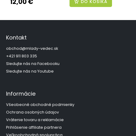
12,00 €
DO KOŠÍKA
Z
á
p
Kontakt
ä
t
obchod
@
mlady-vedec.sk
i
+421 911 803 335
e
Sledujte nás na Facebooku
Sledujte nás na Youtube
Informácie
Všeobecné obchodné podmienky
Ochrana osobných údajov
Vrátenie tovaru a reklamácie
Prihlásenie affiliate partnera
Veľkoobchodná spolupráca