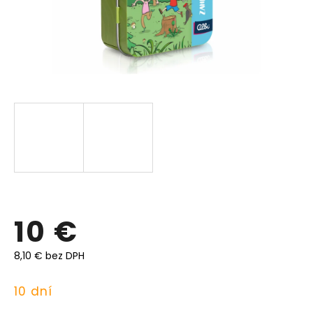
10 €
8,10 € bez DPH
Jednotková
10 dní
cena: