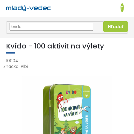
EUR
NÁKUPN
KOŠÍK
Hľadať
Prejsť
na
Kvído - 100 aktivit na výlety
obsah
10004
Značka:
Albi