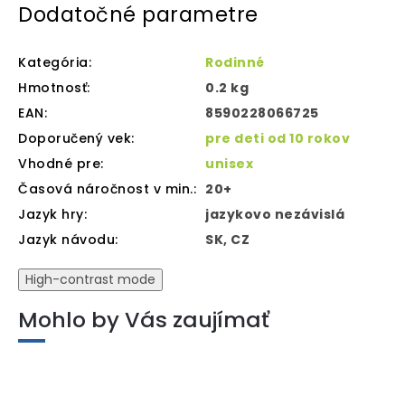
Dodatočné parametre
Kategória
:
Rodinné
Hmotnosť
:
0.2 kg
EAN
:
8590228066725
Doporučený vek
:
pre deti od 10 rokov
Vhodné pre
:
unisex
Časová náročnost v min.
:
20+
Jazyk hry
:
jazykovo nezávislá
Jazyk návodu
:
SK, CZ
High-contrast mode
Mohlo by Vás zaujímať