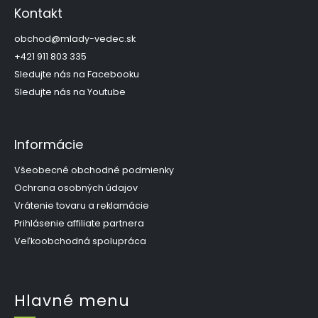
p
Kontakt
ä
t
obchod
@
mlady-vedec.sk
i
+421 911 803 335
e
Sledujte nás na Facebooku
Sledujte nás na Youtube
Informácie
Všeobecné obchodné podmienky
Ochrana osobných údajov
Vrátenie tovaru a reklamácie
Prihlásenie affiliate partnera
Veľkoobchodná spolupráca
Hlavné menu