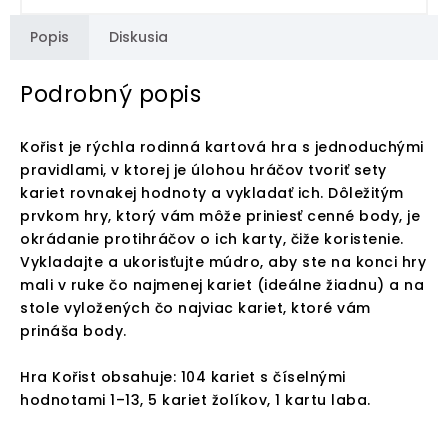
Popis
Diskusia
Podrobný popis
Kořist je rýchla rodinná kartová hra s jednoduchými
pravidlami, v ktorej je úlohou hráčov tvoriť sety
kariet rovnakej hodnoty a vykladať ich. Dôležitým
prvkom hry, ktorý vám môže priniesť cenné body, je
okrádanie protihráčov o ich karty, čiže koristenie.
Vykladajte a ukorisťujte múdro, aby ste na konci hry
mali v ruke čo najmenej kariet (ideálne žiadnu) a na
stole vyložených čo najviac kariet, ktoré vám
prináša body.
Hra Kořist obsahuje: 104 kariet s číselnými
hodnotami 1–13, 5 kariet žolíkov, 1 kartu laba.