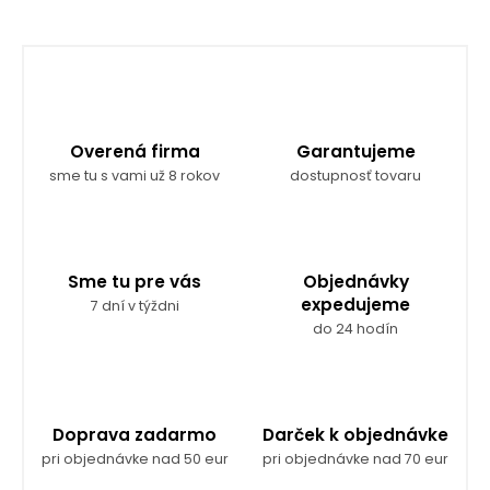
Overená firma
Garantujeme
sme tu s vami už 8 rokov
dostupnosť tovaru
Sme tu pre vás
Objednávky
expedujeme
7 dní v týždni
do 24 hodín
Doprava zadarmo
Darček k objednávke
pri objednávke nad 50 eur
pri objednávke nad 70 eur