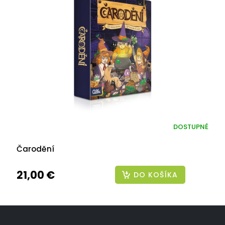
DOSTUPNÉ
Čarodění
21,00 €
DO KOŠÍKA
Z
á