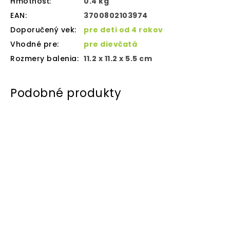
Hmotnosť
:
0.4 kg
EAN
:
3700802103974
Doporučený vek
:
pre deti od 4 rokov
Vhodné pre
:
pre dievčatá
Rozmery balenia
:
11.2 x 11.2 x 5.5 cm