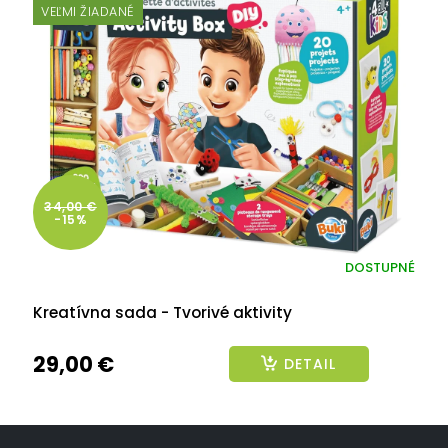
VEĽMI ŽIADANÉ
34,00 €
-15%
DOSTUPNÉ
Kreatívna sada - Tvorivé aktivity
29,00 €
DETAIL
Z