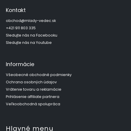
á
p
Kontakt
ä
t
obchod
@
mlady-vedec.sk
i
+421 911 803 335
e
Sledujte nás na Facebooku
Sledujte nás na Youtube
Informácie
Všeobecné obchodné podmienky
Ochrana osobných údajov
Vrátenie tovaru a reklamácie
Prihlásenie affiliate partnera
Veľkoobchodná spolupráca
Hlavné menu