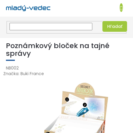
EUR
NÁKUPN
KOŠÍK
Hľadať
Prejsť
na
Poznámkový bloček na tajné
obsah
správy
NB002
Značka:
Buki France