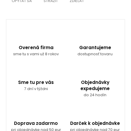
OPÝTAŤ SA
STRÁŽIŤ
ZDIEĽAŤ
Overená firma
Garantujeme
sme tu s vami už 8 rokov
dostupnosť tovaru
Sme tu pre vás
Objednávky
expedujeme
7 dní v týždni
do 24 hodín
Doprava zadarmo
Darček k objednávke
pri objednávke nad 50 eur
pri objednávke nad 70 eur