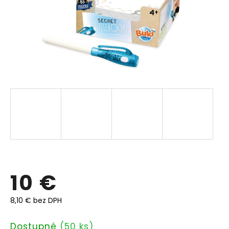
10 €
8,10 € bez DPH
Jednotková
Dostupné
(50 ks)