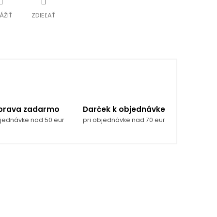
ÁŽIŤ
ZDIEĽAŤ
prava zadarmo
Darček k objednávke
bjednávke nad 50 eur
pri objednávke nad 70 eur