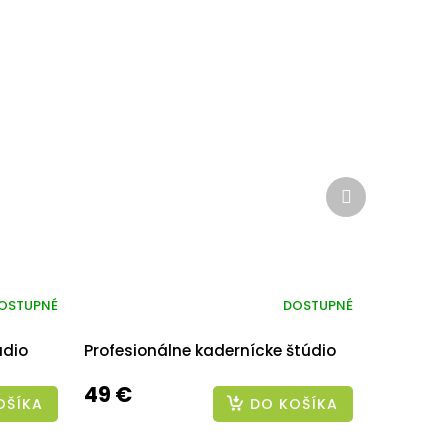
Ďalší
produkt
OSTUPNÉ
DOSTUPNÉ
údio
Profesionálne kadernícke štúdio
49 €
OŠÍKA
DO KOŠÍKA