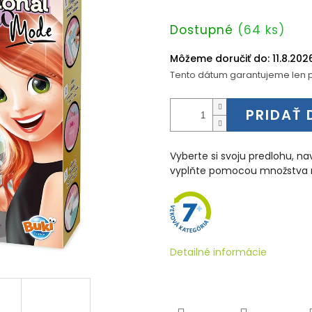
Jednotková
Dostupné
(64 ks)
cena:
Môžeme doručiť do:
11.8.202
Tento dátum garantujeme len p
PRIDAŤ 
Vyberte si svoju predlohu, n
vyplňte pomocou množstva rô
Detailné informácie