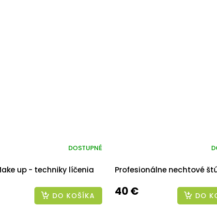
DOSTUPNÉ
D
Make up - techniky líčenia
Profesionálne nechtové št
40 €
DO KOŠÍKA
DO K