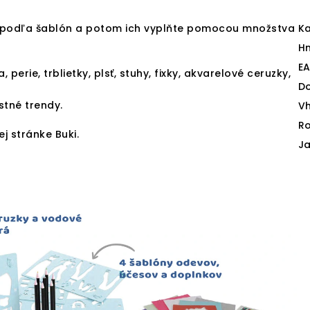
ie podľa šablón a potom ich vyplňte pomocou množstva
Ka
H
E
perie, trblietky, plsť, stuhy, fixky, akvarelové ceruzky,
D
astné trendy.
V
Ro
j stránke Buki.
J