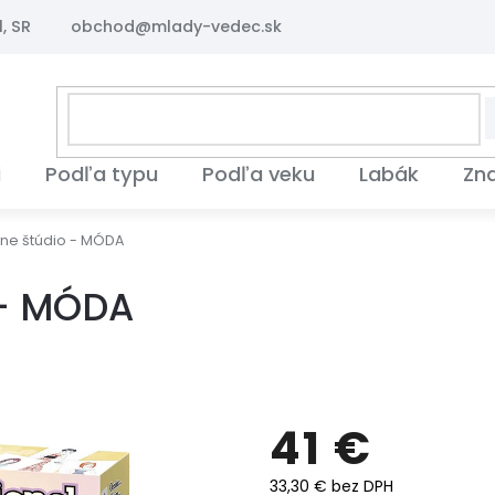
, SR
obchod@mlady-vedec.sk
i
Podľa typu
Podľa veku
Labák
Zn
lne štúdio - MÓDA
 - MÓDA
41 €
33,30 € bez DPH