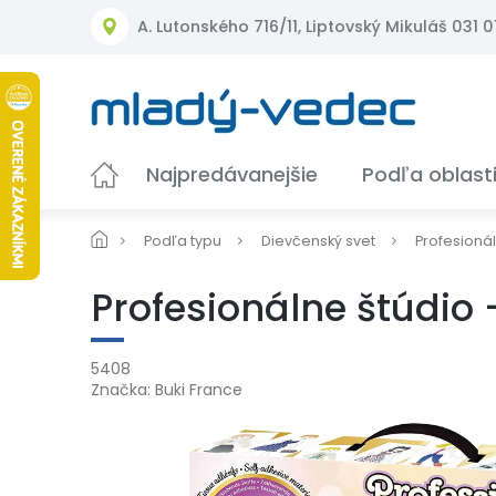
Prejsť
A. Lutonského 716/11, Liptovský Mikuláš 031 01
na
obsah
Najpredávanejšie
Podľa oblast
Podľa typu
Dievčenský svet
Profesioná
Profesionálne štúdio
5408
Značka:
Buki France