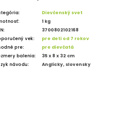
tegória
:
Dievčenský svet
motnosť
:
1 kg
AN
:
3700802102168
oporučený vek
:
pre deti od 7 rokov
hodné pre
:
pre dievčatá
zmery balenia
:
35 x 8 x 32 cm
azyk návodu
:
Anglicky, slovensky