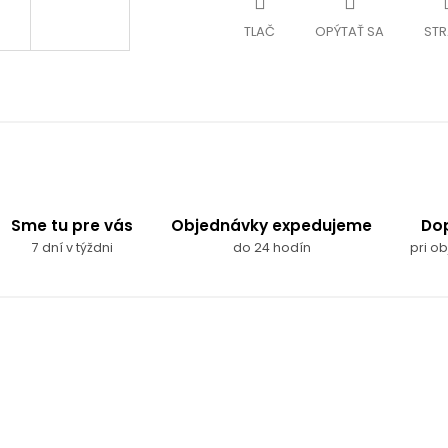
TLAČ
OPÝTAŤ SA
STR
Sme tu pre vás
Objednávky expedujeme
Do
7 dní v týždni
do 24 hodín
pri o