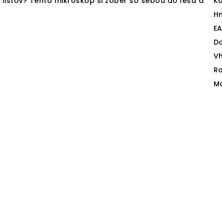
a listov? Tento mikroskop si zober so sebou do lesa a
Ka
H
E
D
V
Ro
Ma