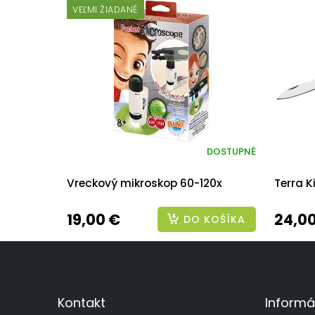
VEĽMI ŽIADANÉ
DOSTUPNÉ
Vreckový mikroskop 60-120x
Terra K
19,00 €
24,0
DO KOŠÍKA
Z
á
p
ä
Kontakt
Informá
t