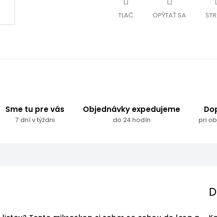
TLAČ
OPÝTAŤ SA
STR
Sme tu pre vás
Objednávky expedujeme
Do
7 dní v týždni
do 24 hodín
pri o
D