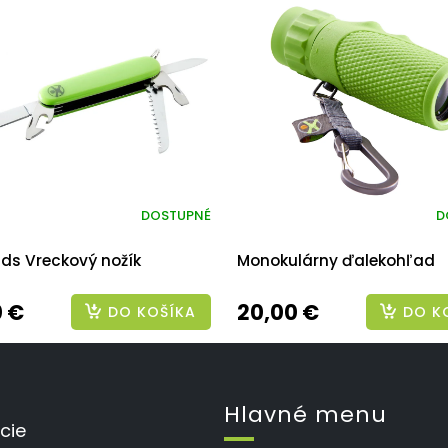
DOSTUPNÉ
D
ids Vreckový nožík
Monokulárny ďalekohľad
0 €
20,00 €
DO KOŠÍKA
DO K
Hlavné menu
cie