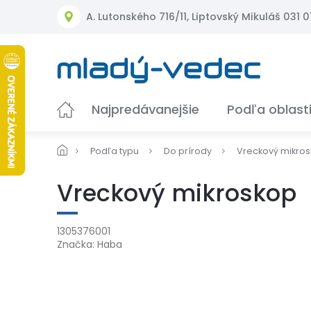
Prejsť
A. Lutonského 716/11, Liptovský Mikuláš 031 01
na
obsah
Najpredávanejšie
Podľa oblast
Podľa typu
Do prírody
Vreckový mikro
Vreckový mikroskop
1305376001
Značka:
Haba