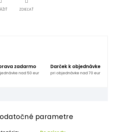
ÁŽIŤ
ZDIEĽAŤ
prava zadarmo
Darček k objednávke
bjednávke nad 50 eur
pri objednávke nad 70 eur
odatočné parametre