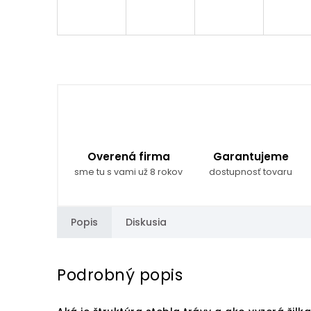
Overená firma
Garantujeme
sme tu s vami už 8 rokov
dostupnosť tovaru
Popis
Diskusia
Podrobný popis