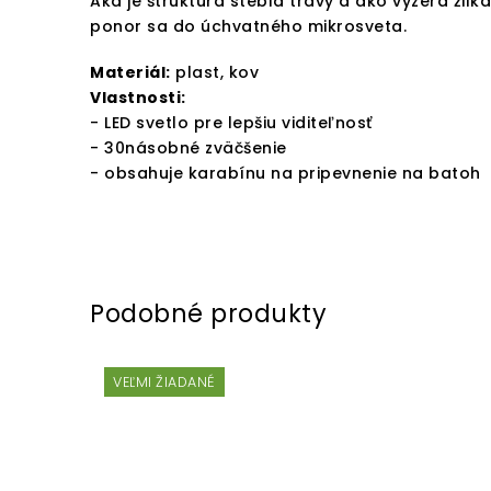
Aká je štruktúra stebla trávy a ako vyzerá žilk
ponor sa do úchvatného mikrosveta.
Materiál:
plast, kov
Vlastnosti:
- LED svetlo pre lepšiu viditeľnosť
- 30násobné zväčšenie
- obsahuje karabínu na pripevnenie na batoh
VEĽMI ŽIADANÉ