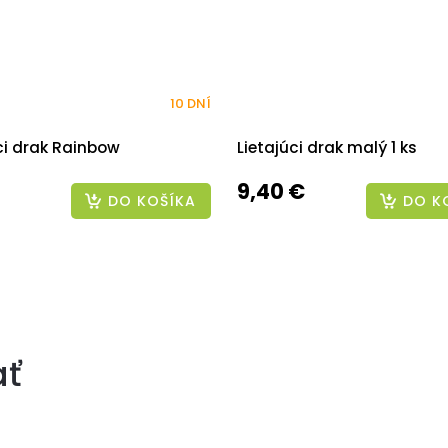
10 DNÍ
ci drak Rainbow
Lietajúci drak malý 1 ks
9,40 €
DO KOŠÍKA
DO K
ať