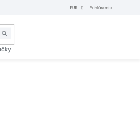
EUR
Prihlásenie
Hľadať
NÁKUPNÝ
KOŠÍK
ačky