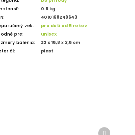
tegória
:
Do prírody
motnosť
:
0.5 kg
AN
:
4010168249643
oporučený vek
:
pre deti od 5 rokov
hodné pre
:
unisex
zmery balenia
:
22 x 15,8 x 3,5 cm
teriál
:
plast
Ďalší