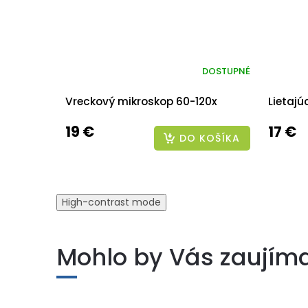
DOSTUPNÉ
Vreckový mikroskop 60-120x
Lietajú
19 €
17 €
DO KOŠÍKA
High-contrast mode
Mohlo by Vás zaujím