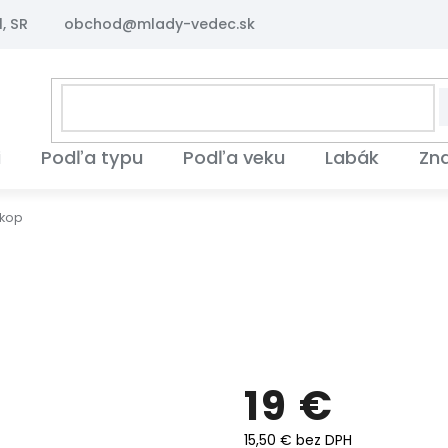
, SR
obchod@mlady-vedec.sk
i
Podľa typu
Podľa veku
Labák
Zn
skop
19 €
15,50 € bez DPH