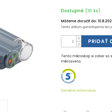
Jednotková
Dostupné
(10 ks)
cena:
Môžeme doručiť do:
10.8.20
Tento dátum garantujeme len p
PRIDAŤ 
Tento mikroskop si zober so
mikrosveta.
Detailné informácie