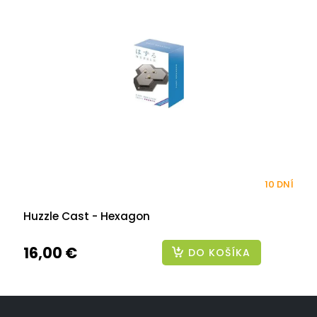
10 DNÍ
Huzzle Cast - Hexagon
16,00 €
DO KOŠÍKA
Z