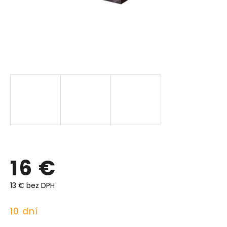
16 €
13 € bez DPH
Jednotková
10 dní
cena: