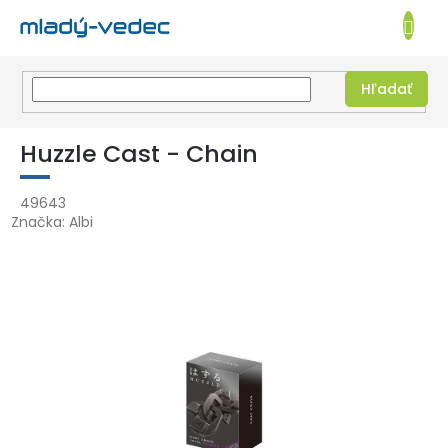
EUR
NÁKUPN
KOŠÍK
Hľadať
Prejsť
na
Huzzle Cast - Chain
obsah
49643
Značka:
Albi