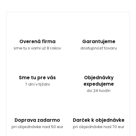
Overená firma
Garantujeme
sme tu s vami už 8 rokov
dostupnosť tovaru
Sme tu pre vás
Objednávky
expedujeme
7 dní v týždni
do 24 hodín
Doprava zadarmo
Darček k objednávke
pri objednávke nad 50 eur
pri objednávke nad 70 eur