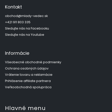
á
p
Kontakt
ä
t
obchod
@
mlady-vedec.sk
i
+421 911 803 335
e
Sledujte nás na Facebooku
Sledujte nás na Youtube
Informácie
Všeobecné obchodné podmienky
Ochrana osobných údajov
Vrátenie tovaru a reklamácie
Prihlásenie affiliate partnera
Veľkoobchodná spolupráca
Hlavné menu