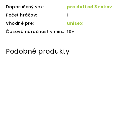
Doporučený vek
:
pre deti od 8 rokov
Počet hráčov
:
1
Vhodné pre
:
unisex
Časová náročnost v min.
:
10+