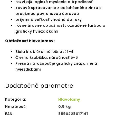
rozvíjajú logické myslenie a trpezlivosť
kovové spracovanie z odľahčeného zinku s
precíznou povrchovou úpravou
príjemná veľkosť vhodná do ruky
rôzne úrovne obtiažnosti, označené farbou a
graficky hviezdičkami
Obtiažnosť hlavolamov:
Biela krabička: náročnosť 1–4
Čierna krabička: náročnosť 5–6
Presná náročnosť je graficky znázornená
hviezdičkami
Dodatočné parametre
Kategória
:
Hlavolamy
Hmotnosť
:
0.5 kg
EAN
:
8590228017147