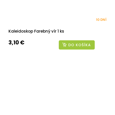
10 DNÍ
Kaleidoskop Farebný vír 1 ks
3,10 €
DO KOŠÍKA